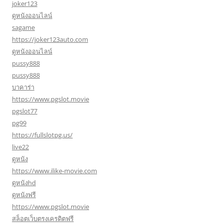
joker123
ดูหนังออนไลน์
sagame
https://joker123auto.com
ดูหนังออนไลน์
pussy888
pussy888
บาคาร่า
https://www.pgslot.movie
pgslot77
pg99
https://fullslotpg.us/
live22
ดูหนัง
https://www.ilike-movie.com
ดูหนังhd
ดูหนังฟรี
https://www.pgslot.movie
สล็อตเว็บตรงเครดิตฟรี