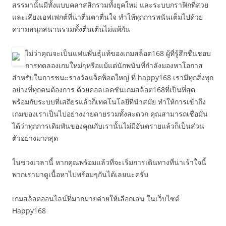
สรรมานั้นมีทั้งแบบคลาสสิกรวมทั้งยุคใหม่ และระบบกราฟิกที่สวย
และเสียงเอฟเฟกต์ที่น่าตื่นตาตื่นใจ ทำให้ทุกการพนันเต็มไปด้วย
ความสนุกสนานรวมทั้งตื่นเต้นไม่แพ้กัน
ไม่ว่าคุณจะเป็นแฟนพันธุ์แท้ของเกมสล็อต168 ผู้ที่รู้สึกชื่นชอบ
การทดลองเกมใหม่ๆหรือแม้แต่นักพนันที่กำลังมองหาโอกาส
สำหรับในการชนะรางวัลแจ็คพ็อตใหญ่ ที่ happy168 เรามีทุกสิ่งทุก
อย่างที่ทุกคนต้องการ ด้วยคอลเลคชันเกมสล็อต168ที่เป็นที่สุด
พร้อมกับระบบที่เสถียรแล้วก็เทคโนโลยีที่นำสมัย ทำให้การเข้าถึง
เกมของเราเป็นไปอย่างง่ายดายรวมทั้งสะดวก คุณสามารถเชื่อมั่น
ได้ว่าทุกการเดิมพันของคุณกับเรานั้นไม่มีอันตรายแล้วก็เป็นส่วน
ตัวอย่างมากสุด
ในช่วงเวลานี้ หากคุณพร้อมแล้วที่จะเริ่มการเดินทางที่น่าเร้าใจนี้
พวกเรามาดูเนื้อหาไปพร้อมๆกันได้เลยนะครับ
เกมสล็อตออนไลน์ที่มากมายค่ายให้เลือกเล่น ในเว็บไซต์
Happy168