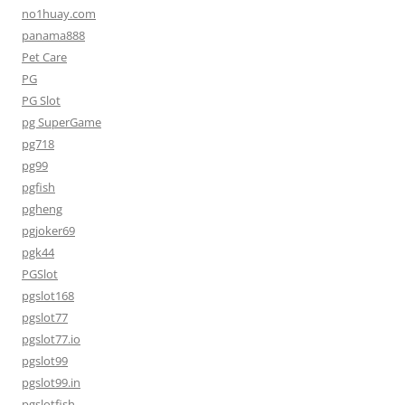
no1huay.com
panama888
Pet Care
PG
PG Slot
pg SuperGame
pg718
pg99
pgfish
pgheng
pgjoker69
pgk44
PGSlot
pgslot168
pgslot77
pgslot77.io
pgslot99
pgslot99.in
pgslotfish