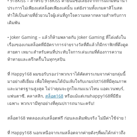
• 918Kiss – สำหรับ 918Kiss ค่ายนี้มีชื่อเสียงจากการมีเกมที่นานา
ประการไม่เพียงแต่สล็อตเพียงแค่นั้น แต่ยังรวมทั้งเกมคาสิโนสด
ทำให้เป็นค่ายที่ยั่วยวนใจผู้เล่นที่ถูกใจความหลากหลายสำหรับการ
เดิมพัน
• Joker Gaming – แล้วก็ห้ามพลาดกับ Joker Gaming ที่โด่งดังใน
เรื่องของเกมสล็อตที่มีอัตราการจ่ายรางวัลที่ดีแล้วก็มีกราฟิกที่ดึงดูด
สายตา เหมาะสำหรับคนที่ประทับใจการเล่นเกมที่ต้องการความ
ท้าทายและครึกครื้นในทุกๆสปิน
ที่ Happy168 ผมขอรับรองว่าพวกเราได้คัดสรรเกมจากค่ายกลุ่มนี้
มาอย่างดีเยี่ยม เพื่อให้ทุกคนได้บันเทิงใจกับเกมslot168ที่มีคุณภาพ
และมาตรฐานสูงสุด ไม่ว่าคุณจะถูกใจเกมแนวไหน แอดเวนพบร์,
แฟนตาซี, คลาสสิก,
สล็อต168
หรือแม้แต่เกมhappy168ที่มีธีม
เฉพาะ พวกเรามีทุกอย่างที่คุณปรารถนานะครับ!
สล็อต168 ทดลองเล่นสล็อตฟรี ก่อนลงเดิมพันจริง ไม่มีค่าใช้จ่าย !
ที่ Happy168 นอกเหนือจากเกมสล็อตจากค่ายดังๆที่ผมได้กล่าวถึง