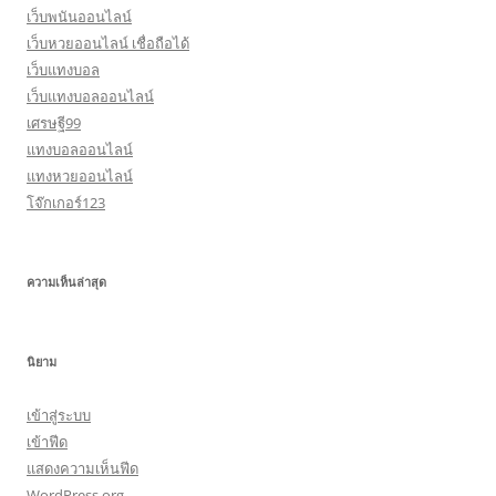
เว็บพนันออนไลน์
เว็บหวยออนไลน์ เชื่อถือได้
เว็บแทงบอล
เว็บแทงบอลออนไลน์
เศรษฐี99
แทงบอลออนไลน์
แทงหวยออนไลน์
โจ๊กเกอร์123
ความเห็นล่าสุด
นิยาม
เข้าสู่ระบบ
เข้าฟีด
แสดงความเห็นฟีด
WordPress.org