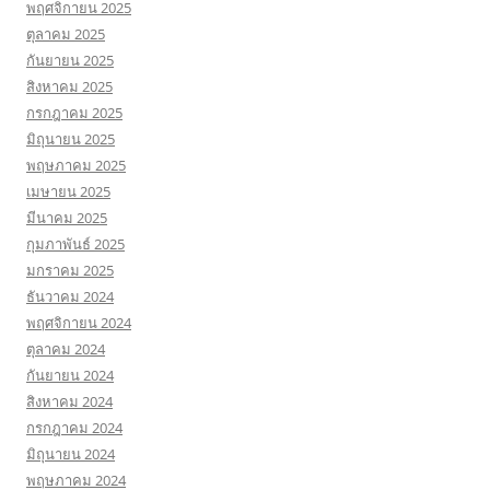
พฤศจิกายน 2025
ตุลาคม 2025
กันยายน 2025
สิงหาคม 2025
กรกฎาคม 2025
มิถุนายน 2025
พฤษภาคม 2025
เมษายน 2025
มีนาคม 2025
กุมภาพันธ์ 2025
มกราคม 2025
ธันวาคม 2024
พฤศจิกายน 2024
ตุลาคม 2024
กันยายน 2024
สิงหาคม 2024
กรกฎาคม 2024
มิถุนายน 2024
พฤษภาคม 2024