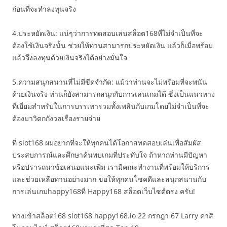
ก่อนที่จะทำลงทุนจริง
4.ประหยัดเงิน: แน่ๆว่าการทดสอบเล่นสล็อต168ที่ไม่จำเป็นที่จะ
ต้องใช้เงินจริงนั้น ช่วยให้ท่านสามารถประหยัดเงิน แล้วก็เมื่อพร้อม
แล้วจึงลงทุนด้วยเงินจริงได้อย่างมั่นใจ
5.ความสนุกสนานที่ไม่มีขีดจำกัด: แม้ว่าท่านจะไม่พร้อมที่จะพนัน
ด้วยเงินจริง ท่านก็ยังสามารถสนุกกับการเล่นเกมได้ ซึ่งเป็นแนวทาง
ที่เยี่ยมสำหรับในการบรรเทารวมทั้งเพลินกับเกมโดยไม่จำเป็นที่จะ
ต้องมาวิตกกังวลเรื่องรายจ่าย
ที่ slot168 ผมอยากที่จะให้ทุกคนได้โอกาสทดสอบเล่นเพื่อสัมผัส
ประสบการณ์และศึกษาค้นพบเกมที่ประทับใจ ถ้าหากท่านมีปัญหา
หรือปรารถนาข้อเสนอแนะเพิ่ม เรามีคณะทำงานที่พร้อมให้บริการ
และช่วยเหลือท่านอย่างมาก ขอให้ทุกคนโชคดีและสนุกสนานกับ
การเล่นเกมhappy168ที่ Happy168 สล็อตเว็บไซต์ตรง ครับ!
ทางเข้าสล็อต168 slot168 happy168.io 22 กรกฎา 67 Larry คาสิ