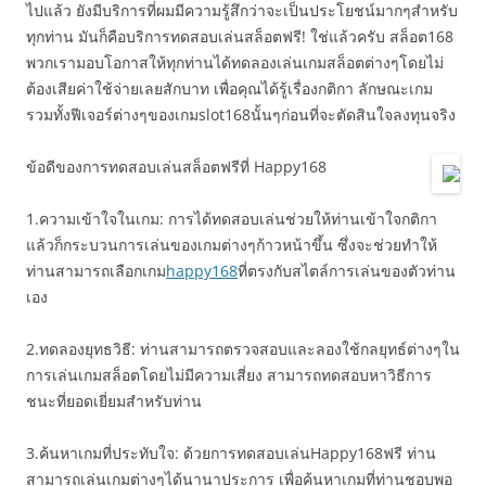
ไปแล้ว ยังมีบริการที่ผมมีความรู้สึกว่าจะเป็นประโยชน์มากๆสำหรับ
ทุกท่าน มันก็คือบริการทดสอบเล่นสล็อตฟรี! ใช่แล้วครับ สล็อต168
พวกเรามอบโอกาสให้ทุกท่านได้ทดลองเล่นเกมสล็อตต่างๆโดยไม่
ต้องเสียค่าใช้จ่ายเลยสักบาท เพื่อคุณได้รู้เรื่องกติกา ลักษณะเกม
รวมทั้งฟีเจอร์ต่างๆของเกมslot168นั้นๆก่อนที่จะตัดสินใจลงทุนจริง
ข้อดีของการทดสอบเล่นสล็อตฟรีที่ Happy168
1.ความเข้าใจในเกม: การได้ทดสอบเล่นช่วยให้ท่านเข้าใจกติกา
แล้วก็กระบวนการเล่นของเกมต่างๆก้าวหน้าขึ้น ซึ่งจะช่วยทำให้
ท่านสามารถเลือกเกม
happy168
ที่ตรงกับสไตล์การเล่นของตัวท่าน
เอง
2.ทดลองยุทธวิธี: ท่านสามารถตรวจสอบและลองใช้กลยุทธ์ต่างๆใน
การเล่นเกมสล็อตโดยไม่มีความเสี่ยง สามารถทดสอบหาวิธีการ
ชนะที่ยอดเยี่ยมสำหรับท่าน
3.ค้นหาเกมที่ประทับใจ: ด้วยการทดสอบเล่นHappy168ฟรี ท่าน
สามารถเล่นเกมต่างๆได้นานาประการ เพื่อค้นหาเกมที่ท่านชอบพอ