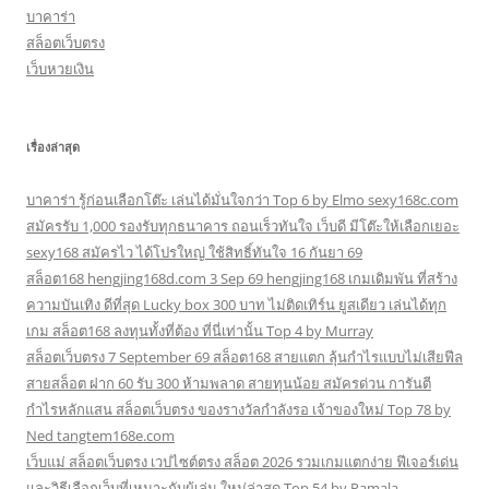
บาคาร่า
สล็อตเว็บตรง
เว็บหวยเงิน
เรื่องล่าสุด
บาคาร่า รู้ก่อนเลือกโต๊ะ เล่นได้มั่นใจกว่า Top 6 by Elmo sexy168c.com
สมัครรับ 1,000 รองรับทุกธนาคาร ถอนเร็วทันใจ เว็บดี มีโต๊ะให้เลือกเยอะ
sexy168 สมัครไว ได้โปรใหญ่ ใช้สิทธิ์ทันใจ 16 กันยา 69
สล็อต168 hengjing168d.com 3 Sep 69 hengjing168 เกมเดิมพัน ที่สร้าง
ความบันเทิง ดีที่สุด Lucky box 300 บาท ไม่ติดเทิร์น ยูสเดียว เล่นได้ทุก
เกม สล็อต168 ลงทุนทั้งที่ต้อง ที่นี่เท่านั้น Top 4 by Murray
สล็อตเว็บตรง 7 September 69 สล็อต168 สายแตก ลุ้นกำไรแบบไม่เสียฟีล
สายสล็อต ฝาก 60 รับ 300 ห้ามพลาด สายทุนน้อย สมัครด่วน การันตี
กำไรหลักแสน สล็อตเว็บตรง ของรางวัลกำลังรอ เจ้าของใหม่ Top 78 by
Ned tangtem168e.com
เว็บแม่ สล็อตเว็บตรง เวปไซต์ตรง สล็อต 2026 รวมเกมแตกง่าย ฟีเจอร์เด่น
และวิธีเลือกเว็บที่เหมาะกับผู้เล่น ใหม่ล่าสุด Top 54 by Pamala