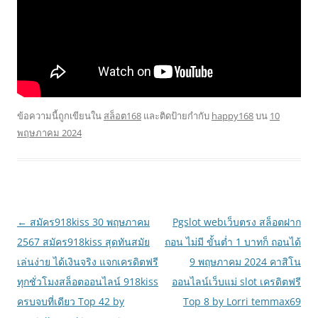
ข้อความนี้ถูกเขียนใน
สล็อต168
และติดป้ายกำกับ
happy168
บน
10
พฤษภาคม 2024
เมนู
←
สมัคร918kiss 30 พฤษภาคม
Pgslot webเว็บตรง สล็อตฝาก
นำทาง
2567 สมัคร918kiss สุดทันสมัย
ถอน ไม่มี ขั้นต่ำ 1 บาทก็ ถอนได้
เรื่อง
เล่นง่าย ได้เงินจริง แจกเครดิตฟรี
9 พฤษภาคม 2024 คาสิโน
ทุกชั่วโมงสล็อตออนไลน์ 918kiss
ออนไลน์เว็บแม่ slot เครดิตฟรี
ครบจบที่เดียว Top 42 by
Top 8 by Lorri temmax69