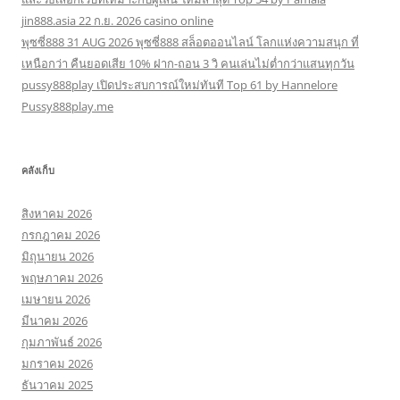
jin888.asia 22 ก.ย. 2026 casino online
พุซซี่888 31 AUG 2026 พุซซี่888 สล็อตออนไลน์ โลกแห่งความสนุก ที่
เหนือกว่า คืนยอดเสีย 10% ฝาก-ถอน 3 วิ คนเล่นไม่ต่ำกว่าแสนทุกวัน
pussy888play เปิดประสบการณ์ใหม่ทันที Top 61 by Hannelore
Pussy888play.me
คลังเก็บ
สิงหาคม 2026
กรกฎาคม 2026
มิถุนายน 2026
พฤษภาคม 2026
เมษายน 2026
มีนาคม 2026
กุมภาพันธ์ 2026
มกราคม 2026
ธันวาคม 2025