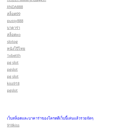
JINDA888
สล็อต99
pussy888
บาคาร่า
สล็อตxo
slotpg
หนังโป๊ไทย
1xbetth
pg slot
pgslot
pg slot
kiss918
pgslot
เว็บสล็อตและบาคาร่าของโครตดีเว็บนี้เล่นแล้วรวยจัดๆ
918kiss