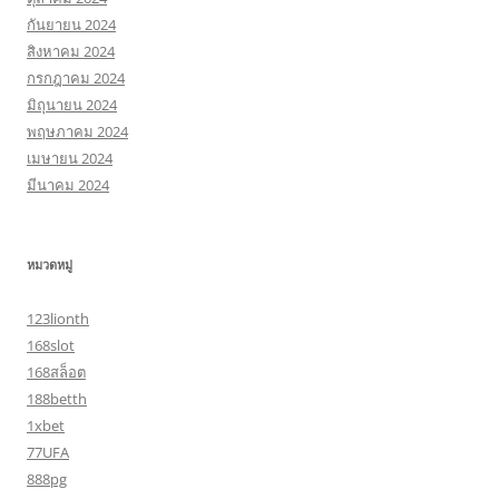
กันยายน 2024
สิงหาคม 2024
กรกฎาคม 2024
มิถุนายน 2024
พฤษภาคม 2024
เมษายน 2024
มีนาคม 2024
หมวดหมู่
123lionth
168slot
168สล็อต
188betth
1xbet
77UFA
888pg