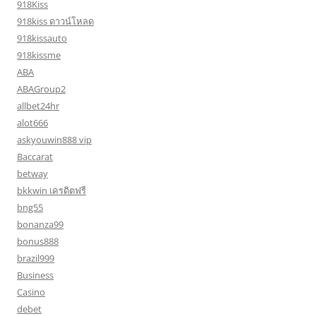
918Kiss
918kiss ดาวน์โหลด
918kissauto
918kissme
ABA
ABAGroup2
allbet24hr
alot666
askyouwin888 vip
Baccarat
betway
bkkwin เครดิตฟรี
bng55
bonanza99
bonus888
brazil999
Business
Casino
debet