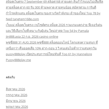
สล็อตเว็บตรง 7 September 69 สล็อต168 สายแตก ลุ้นกำไรแบบไม่เสียฟีล
สายสล็อต ฝาก 60 รับ 300 ห้ามพลาด สายทุนน้อย สมัครด่วน การันตี
กำไรหลักแสน สล็อตเว็บตรง ของรางวัลกำลังรอ เจ้าของใหม่ Top 78 by
Ned tangtem168e.com
เว็บแม่ สล็อตเว็บตรง เวปไซต์ตรง สล็อต 2026 รวมเกมแตกง่าย ฟีเจอร์เด่น
และวิธีเลือกเว็บที่เหมาะกับผู้เล่น ใหม่ล่าสุด Top 54 by Pamala
jin888.asia 22 ก.ย. 2026 casino online
พุซซี่888 31 AUG 2026 พุซซี่888 สล็อตออนไลน์ โลกแห่งความสนุก ที่
เหนือกว่า คืนยอดเสีย 10% ฝาก-ถอน 3 วิ คนเล่นไม่ต่ำกว่าแสนทุกวัน
pussy888play เปิดประสบการณ์ใหม่ทันที Top 61 by Hannelore
Pussy888play.me
คลังเก็บ
สิงหาคม 2026
กรกฎาคม 2026
มิถุนายน 2026
พฤษภาคม 2026