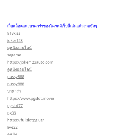
เว็บสล็อตและบาคาร่าของโครตดีเว็บนี้เล่นแล้วรวยจัดๆ
918kiss
joker123
ดูหนังออนไลน์
sagame
https://joker123auto.com
ดูหนังออนไลน์
pussy888
pussy888
บาคาร่า
https://www.pgslot.movie
pgslot77
pg99
https://fullslotpg.us/
live22
ดูหนัง