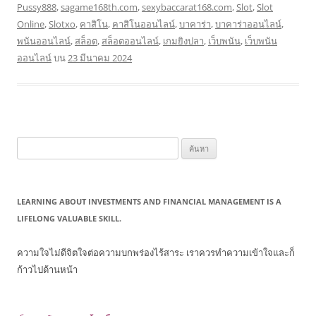
Pussy888
,
sagame168th.com
,
sexybaccarat168.com
,
Slot
,
Slot
Online
,
Slotxo
,
คาสิโน
,
คาสิโนออนไลน์
,
บาคาร่า
,
บาคาร่าออนไลน์
,
พนันออนไลน์
,
สล็อต
,
สล็อตออนไลน์
,
เกมยิงปลา
,
เว็บพนัน
,
เว็บพนัน
ออนไลน์
บน
23 มีนาคม 2024
ค้นหา
สำหรับ:
LEARNING ABOUT INVESTMENTS AND FINANCIAL MANAGEMENT IS A
LIFELONG VALUABLE SKILL.
ความใจไม่ดีจิตใจต่อความบกพร่องไร้สาระ เราควรทำความเข้าใจและก็
ก้าวไปด้านหน้า