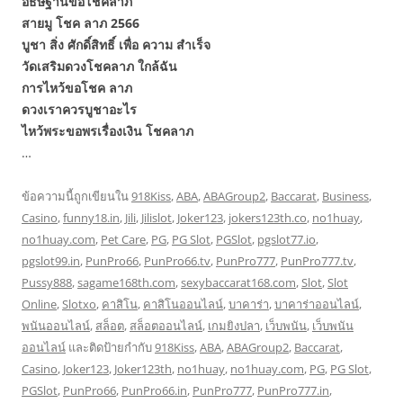
อธิษฐานขอโชคลาภ
สายมู โชค ลาภ 2566
บูชา สิ่ง ศักดิ์สิทธิ์ เพื่อ ความ สําเร็จ
วัดเสริมดวงโชคลาภ ใกล้ฉัน
การไหว้ขอโชค ลาภ
ดวงเราควรบูชาอะไร
ไหว้พระขอพรเรื่องเงิน โชคลาภ
…
ข้อความนี้ถูกเขียนใน
918Kiss
,
ABA
,
ABAGroup2
,
Baccarat
,
Business
,
Casino
,
funny18.in
,
Jili
,
Jilislot
,
Joker123
,
jokers123th.co
,
no1huay
,
no1huay.com
,
Pet Care
,
PG
,
PG Slot
,
PGSlot
,
pgslot77.io
,
pgslot99.in
,
PunPro66
,
PunPro66.tv
,
PunPro777
,
PunPro777.tv
,
Pussy888
,
sagame168th.com
,
sexybaccarat168.com
,
Slot
,
Slot
Online
,
Slotxo
,
คาสิโน
,
คาสิโนออนไลน์
,
บาคาร่า
,
บาคาร่าออนไลน์
,
พนันออนไลน์
,
สล็อต
,
สล็อตออนไลน์
,
เกมยิงปลา
,
เว็บพนัน
,
เว็บพนัน
ออนไลน์
และติดป้ายกำกับ
918Kiss
,
ABA
,
ABAGroup2
,
Baccarat
,
Casino
,
Joker123
,
Joker123th
,
no1huay
,
no1huay.com
,
PG
,
PG Slot
,
PGSlot
,
PunPro66
,
PunPro66.in
,
PunPro777
,
PunPro777.in
,