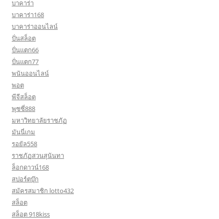
บาคาร่า
บาคาร่า168
บาคาร่าออนไลน์
ปั่นสล็อต
ปั่นแตก66
ปั่นแตก77
พนันออนไลน์
พอต
พีจีสล็อต
พุซซี่888
มหาวิทยาลัยราชภัฏ
มันนี่เกม
รอยัล558
ราชภัฏสวนสุนันทา
ล็อกดาวน์168
สปอร์ตบุ๊ก
สมัครสมาชิก lotto432
สล็อต
สล็อต 918kiss