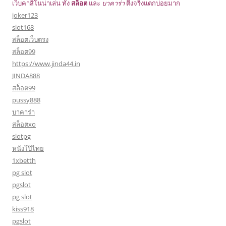
เว็บคาสิโนน่าเล่น ทั้ง
สล็อต
และ
บาคาร่า
ตึงจริงแตกบ่อยมาก
joker123
slot168
สล็อตเว็บตรง
สล็อต99
https://www.jinda44.in
JINDA888
สล็อต99
pussy888
บาคาร่า
สล็อตxo
slotpg
หนังโป๊ไทย
1xbetth
pg slot
pgslot
pg slot
kiss918
pgslot