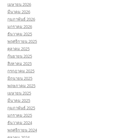
เมษายน 2026
มีนาคม 2026
กุมภาพันธ์ 2026
มกราคม 2026
ธันวาคม 2025
พฤศจิกายน 2025
ตุลาคม 2025
กันยายน 2025
สิงหาคม 2025
กรกฎาคม 2025
มิถุนายน 2025
พฤษภาคม 2025
เมษายน 2025
มีนาคม 2025
กุมภาพันธ์ 2025
มกราคม 2025
ธันวาคม 2024
พฤศจิกายน 2024
ตุลาคม 2024