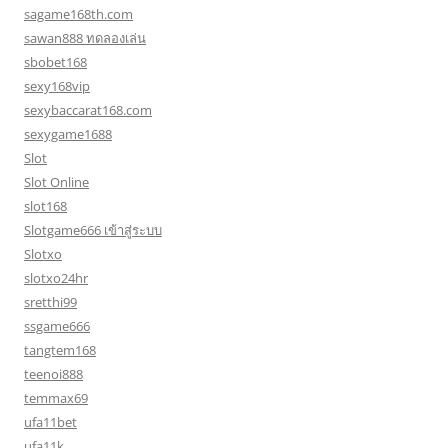
sagame168th.com
sawan888 ทดลองเล่น
sbobet168
sexy168vip
sexybaccarat168.com
sexygame1688
Slot
Slot Online
slot168
Slotgame666 เข้าสู่ระบบ
Slotxo
slotxo24hr
sretthi99
ssgame666
tangtem168
teenoi888
temmax69
ufa11bet
ufa11k