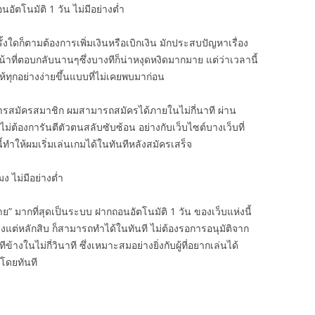
นอัตโนมัติ 1 วัน ไม่มีอย่างต่ำ
งใดก็ตามต้องการเพิ่มเงินหรือเบิกเงิน มักประสบปัญหาเรื่อง
น้าที่ตอบกลับนานๆซึ่งบางทีก็น่าหงุดหงิดมากมาย แต่ว่าเวลานี้
ห้ทุกอย่างง่ายขึ้นแบบที่ไม่เคยพบมาก่อน
ารสมัครสมาชิก ผมสามารถสมัครได้ภายในไม่กี่นาที ผ่าน
ม่ต้องการันตีตัวตนสลับซับซ้อน อย่างกับเว็บไซต์บางเว็บที่
ทำให้ผมเริ่มเล่นเกมได้ในทันทีหลังสมัครเสร็จ
ง ไม่มีอย่างต่ำ
สบาย” มากที่สุดเป็นระบบ ฝากถอนอัตโนมัติ 1 วัน ของเว็บแห่งนี้
แต่หลักสิบ ก็สามารถทำได้ในทันที ไม่ต้องรอการอนุมัติจาก
งในไม่กี่วินาที ซึ่งเหมาะสมอย่างยิ่งกับผู้ที่อยากเล่นได้
โดยทันที