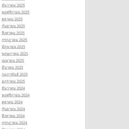
ธันวาคม 2025
พฤศจิกายน 2025
ตุลาคม 2025
กันยายน 2025
สิงหาคม 2025
กรกฎาคม 2025
มิถุนายน 2025
พฤษภาคม 2025
เมษายน 2025
มีนาคม 2025
กุมภาพันธ์ 2025
มกราคม 2025
ธันวาคม 2024
พฤศจิกายน 2024
ตุลาคม 2024
กันยายน 2024
สิงหาคม 2024
กรกฎาคม 2024