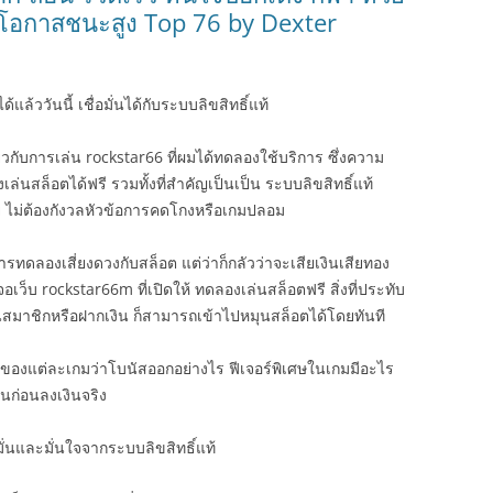
โอกาสชนะสูง Top 76 by Dexter
แล้ววันนี้ เชื่อมั่นได้กับระบบลิขสิทธิ์แท้
วกับการเล่น rockstar66 ที่ผมได้ทดลองใช้บริการ ซึ่งความ
ล่นสล็อตได้ฟรี รวมทั้งที่สำคัญเป็นเป็น ระบบลิขสิทธิ์แท้
าย ไม่ต้องกังวลหัวข้อการคดโกงหรือเกมปลอม
งการทดลองเสี่ยงดวงกับสล็อต แต่ว่าก็กลัวว่าจะเสียเงินเสียทอง
าเจอเว็บ rockstar66m ที่เปิดให้ ทดลองเล่นสล็อตฟรี สิ่งที่ประทับ
็นสมาชิกหรือฝากเงิน ก็สามารถเข้าไปหมุนสล็อตได้โดยทันที
บบของแต่ละเกมว่าโบนัสออกอย่างไร ฟีเจอร์พิเศษในเกมมีอะไร
นก่อนลงเงินจริง
่นและมั่นใจจากระบบลิขสิทธิ์แท้