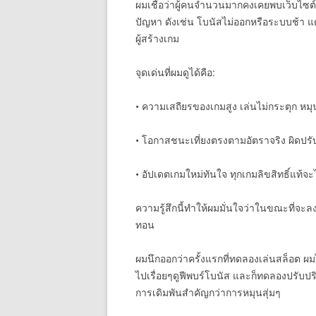
ผมเชื่อว่าผู้คนจำนวนมากคงเคยพบเว็บไซต์สล
ปัญหา ดังเช่น โบนัสไม่ออกหรือระบบช้า แต่
ผู้สร้างเกม
จุดเด่นที่ผมดูได้คือ:
• ความเสถียรของเกมสูง เล่นไม่กระตุก หมุ
• โอกาสชนะเที่ยงตรงตามอัตราจริง ผิดปรับ
• อัปเดตเกมใหม่ทันใจ ทุกเกมลิขสิทธิ์แท้จ
ความรู้สึกนี้ทำให้ผมมั่นใจว่าในขณะที่จะล
ทอน
ผมนึกออกว่าครั้งแรกที่ทดลองเล่นสล็อต ผ
ไปเรื่อยๆดูฟีพบร์โบนัส และก็ทดลองปรับปริ
การเดิมพันสำคัญกว่าการหมุนสุ่มๆ