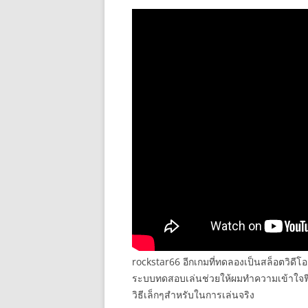
rockstar66 อีกเกมที่ทดลองเป็นสล็อตวิดีโอ
ระบบทดสอบเล่นช่วยให้ผมทำความเข้าใจฟีพ
วิธีเล็กๆสำหรับในการเล่นจริง