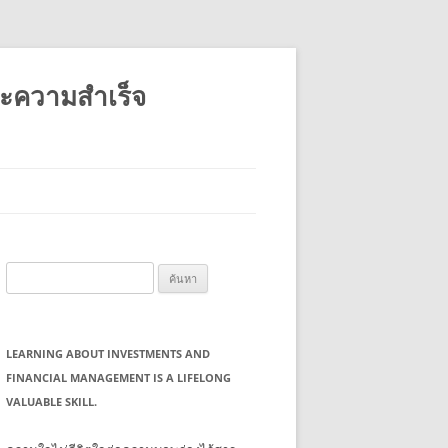
ะความสำเร็จ
ค้นหา
สำหรับ:
LEARNING ABOUT INVESTMENTS AND
FINANCIAL MANAGEMENT IS A LIFELONG
VALUABLE SKILL.