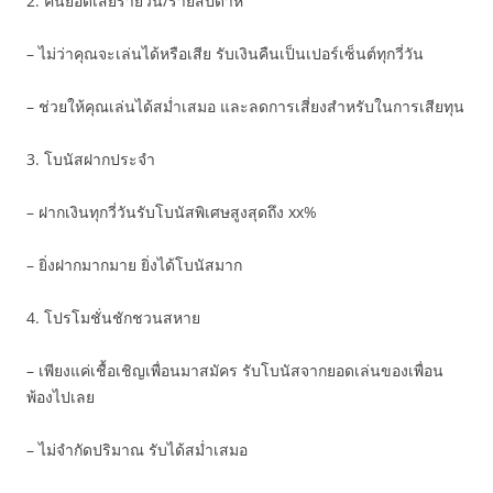
2. คืนยอดเสียรายวัน/รายสัปดาห์
– ไม่ว่าคุณจะเล่นได้หรือเสีย รับเงินคืนเป็นเปอร์เซ็นต์ทุกวี่วัน
– ช่วยให้คุณเล่นได้สม่ำเสมอ และลดการเสี่ยงสำหรับในการเสียทุน
3. โบนัสฝากประจำ
– ฝากเงินทุกวี่วันรับโบนัสพิเศษสูงสุดถึง xx%
– ยิ่งฝากมากมาย ยิ่งได้โบนัสมาก
4. โปรโมชั่นชักชวนสหาย
– เพียงแค่เชื้อเชิญเพื่อนมาสมัคร รับโบนัสจากยอดเล่นของเพื่อน
พ้องไปเลย
– ไม่จำกัดปริมาณ รับได้สม่ำเสมอ