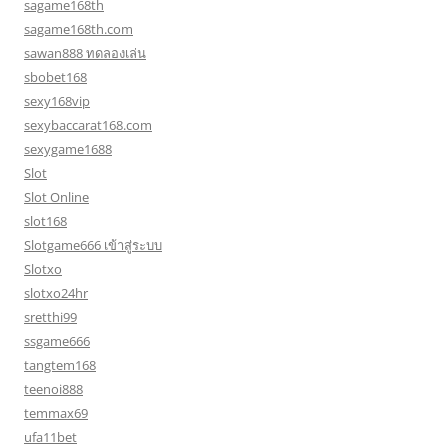
sagame168th
sagame168th.com
sawan888 ทดลองเล่น
sbobet168
sexy168vip
sexybaccarat168.com
sexygame1688
Slot
Slot Online
slot168
Slotgame666 เข้าสู่ระบบ
Slotxo
slotxo24hr
sretthi99
ssgame666
tangtem168
teenoi888
temmax69
ufa11bet