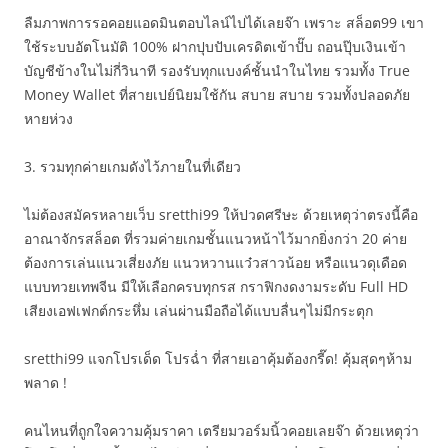
ลืมภาพการรอคอยแอดมินตอบไลน์ไปได้เลยจ๊า เพราะ สล็อต99 เขา
ใช้ระบบอัตโนมัติ 100% ฝากปุบปับเครดิตเข้าปั๊บ ถอนปุ๊บเงินเข้า
บัญชีข้างในไม่กี่วินาที รองรับทุกแบงค์ชั้นนำในไทย รวมทั้ง True
Money Wallet ที่สายเปย์นิยมใช้กัน สบาย สบาย รวมทั้งปลอดภัย
หายห่วง
3. รวมทุกค่ายเกมดังไว้ภายในที่เดียว
ไม่ต้องสมัครหลายเว็บ sretthi99 ให้ปวดศรีษะ ด้วยเหตุว่าตรงนี้คือ
อาณาจักรสล็อต ที่รวมค่ายเกมชั้นแนวหน้าไว้มากยิ่งกว่า 20 ค่าย
ต้องการเล่นแนวเสี่ยงภัย แนวหวานแว๋วสาวน้อย หรือแนวดุเดือด
แบบทวยเทพจีน มีให้เลือกครบทุกรส กราฟิกงดงามระดับ Full HD
เสียงเอฟเฟกต์กระหึ่ม เล่นผ่านมือถือได้แบบลื่นๆไม่มีกระตุก
sretthi99 แจกโปรเด็ด โปรฉ่ำ ที่สายเอาคุ้มต้องกรี๊ด! คุ้มสุดๆห้าม
พลาด !
คนไหนที่ถูกใจความคุ้มราคา เตรียมวอร์มนิ้วคอยเลยจ๊า ด้วยเหตุว่า