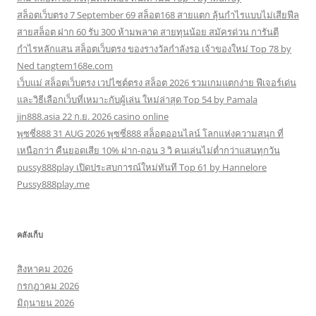
สล็อตเว็บตรง 7 September 69 สล็อต168 สายแตก ลุ้นกำไรแบบไม่เสียฟีล
สายสล็อต ฝาก 60 รับ 300 ห้ามพลาด สายทุนน้อย สมัครด่วน การันตี
กำไรหลักแสน สล็อตเว็บตรง ของรางวัลกำลังรอ เจ้าของใหม่ Top 78 by
Ned tangtem168e.com
เว็บแม่ สล็อตเว็บตรง เวปไซต์ตรง สล็อต 2026 รวมเกมแตกง่าย ฟีเจอร์เด่น
และวิธีเลือกเว็บที่เหมาะกับผู้เล่น ใหม่ล่าสุด Top 54 by Pamala
jin888.asia 22 ก.ย. 2026 casino online
พุซซี่888 31 AUG 2026 พุซซี่888 สล็อตออนไลน์ โลกแห่งความสนุก ที่
เหนือกว่า คืนยอดเสีย 10% ฝาก-ถอน 3 วิ คนเล่นไม่ต่ำกว่าแสนทุกวัน
pussy888play เปิดประสบการณ์ใหม่ทันที Top 61 by Hannelore
Pussy888play.me
คลังเก็บ
สิงหาคม 2026
กรกฎาคม 2026
มิถุนายน 2026