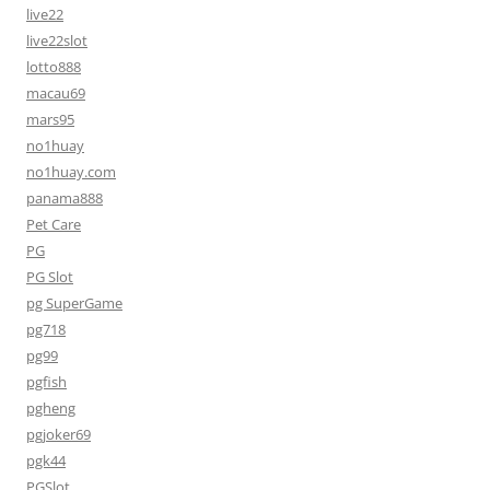
live22
live22slot
lotto888
macau69
mars95
no1huay
no1huay.com
panama888
Pet Care
PG
PG Slot
pg SuperGame
pg718
pg99
pgfish
pgheng
pgjoker69
pgk44
PGSlot