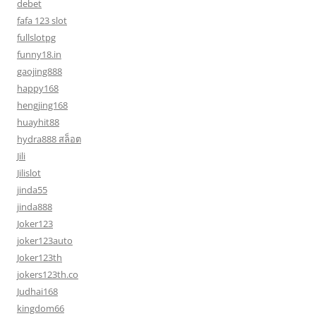
debet
fafa 123 slot
fullslotpg
funny18.in
gaojing888
happy168
hengjing168
huayhit88
hydra888 สล็อต
Jili
Jilislot
jinda55
jinda888
Joker123
joker123auto
Joker123th
jokers123th.co
Judhai168
kingdom66