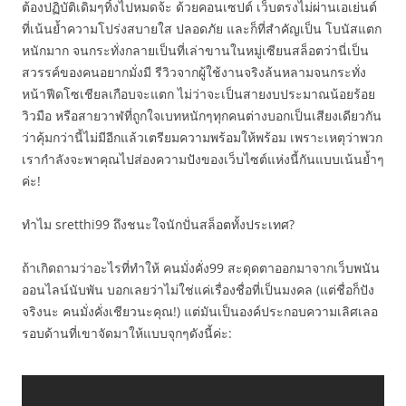
ต้องปฏิบัติเดิมๆทิ้งไปหมดจ้ะ ด้วยคอนเซปต์ เว็บตรงไม่ผ่านเอเย่นต์
ที่เน้นย้ำความโปร่งสบายใส ปลอดภัย และก็ที่สำคัญเป็น โบนัสแตก
หนักมาก จนกระทั่งกลายเป็นที่เล่าขานในหมู่เซียนสล็อตว่านี่เป็น
สวรรค์ของคนอยากมั่งมี รีวิวจากผู้ใช้งานจริงล้นหลามจนกระทั่ง
หน้าฟีดโซเชียลเกือบจะแตก ไม่ว่าจะเป็นสายงบประมาณน้อยร้อย
วิวมือ หรือสายวาฬที่ถูกใจเบทหนักๆทุกคนต่างบอกเป็นเสียงเดียวกัน
ว่าคุ้มกว่านี้ไม่มีอีกแล้วเตรียมความพร้อมให้พร้อม เพราะเหตุว่าพวก
เรากำลังจะพาคุณไปส่องความปังของเว็บไซต์แห่งนี้กันแบบเน้นย้ำๆ
ค่ะ!
ทำไม sretthi99 ถึงชนะใจนักปั่นสล็อตทั้งประเทศ?
ถ้าเกิดถามว่าอะไรที่ทำให้ คนมั่งคั่ง99 สะดุดตาออกมาจากเว็บพนัน
ออนไลน์นับพัน บอกเลยว่าไม่ใช่แค่เรื่องชื่อที่เป็นมงคล (แต่ชื่อก็ปัง
จริงนะ คนมั่งคั่งเชียวนะคุณ!) แต่มันเป็นองค์ประกอบความเลิศเลอ
รอบด้านที่เขาจัดมาให้แบบจุกๆดังนี้ค่ะ: