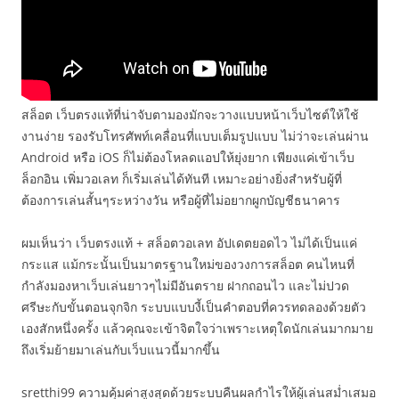
สล็อต เว็บตรงแท้ที่น่าจับตามองมักจะวางแบบหน้าเว็บไซต์ให้ใช้
งานง่าย รองรับโทรศัพท์เคลื่อนที่แบบเต็มรูปแบบ ไม่ว่าจะเล่นผ่าน
Android หรือ iOS ก็ไม่ต้องโหลดแอปให้ยุ่งยาก เพียงแค่เข้าเว็บ
ล็อกอิน เพิ่มวอเลท ก็เริ่มเล่นได้ทันที เหมาะอย่างยิ่งสำหรับผู้ที่
ต้องการเล่นสั้นๆระหว่างวัน หรือผู้ที่ไม่อยากผูกบัญชีธนาคาร
ผมเห็นว่า เว็บตรงแท้ + สล็อตวอเลท อัปเดตยอดไว ไม่ได้เป็นแค่
กระแส แม้กระนั้นเป็นมาตรฐานใหม่ของวงการสล็อต คนไหนที่
กำลังมองหาเว็บเล่นยาวๆไม่มีอันตราย ฝากถอนไว และไม่ปวด
ศรีษะกับขั้นตอนจุกจิก ระบบแบบงี้เป็นคำตอบที่ควรทดลองด้วยตัว
เองสักหนึ่งครั้ง แล้วคุณจะเข้าจิตใจว่าเพราะเหตุใดนักเล่นมากมาย
ถึงเริ่มย้ายมาเล่นกับเว็บแนวนี้มากขึ้น
sretthi99 ความคุ้มค่าสูงสุดด้วยระบบคืนผลกำไรให้ผู้เล่นสม่ำเสมอ