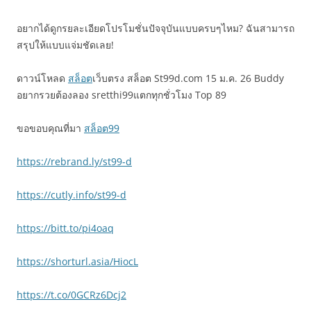
อยากได้ดูกรยละเอียดโปรโมชั่นปัจจุบันแบบครบๆไหม? ฉันสามารถ
สรุปให้แบบแจ่มชัดเลย!
ดาวน์โหลด
สล็อต
เว็บตรง สล็อต St99d.com 15 ม.ค. 26 Buddy
อยากรวยต้องลอง sretthi99แตกทุกชั่วโมง Top 89
ขอขอบคุณที่มา
สล็อต99
https://rebrand.ly/st99-d
https://cutly.info/st99-d
https://bitt.to/pi4oaq
https://shorturl.asia/HiocL
https://t.co/0GCRz6Dcj2