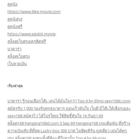
ดูหนัง
https://www.ilike-movie.com
ดูหนังhd
ดูหนังฟรี
https://www.pgslot.movie
สล็อตเว็บตรงเครดิตฟรี
บาคาร่า
สล็อตเว็บตรง
เว็บหวยเงิน
เรื่องล่าสุด
บาคาร่า รู้ก่อนเลือกโต๊ะ เล่นได้มั่นใจกว่า Top 6 by Elmo sexy168c.com
สมัครรับ 1,000 รองรับทุกธนาคาร ถอนเร็วทันใจ เว็บดี มีโต๊ะให้เลือกเยอะ
sexy168 สมัครไว ได้โปรใหญ่ ใช้สิทธิ์ทันใจ 16 กันยา 69
สล็อต168 hengjing168d.com 3 Sep 69 hengjing168 เกมเดิมพัน ที่สร้าง
ความบันเทิง ดีที่สุด Lucky box 300 บาท ไม่ติดเทิร์น ยูสเดียว เล่นได้ทุก
เกม สล็อต168 ลงทุนทั้งที่ต้อง ที่นี่เท่านั้น Top 4 by Murray