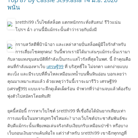
พนัน
sretthi99 เว็บไซต์สล็อต แตกหนักกระทั่งสับสน! รีวิวแน่น
โปรฯ ฉ่ำ งานนี้มีแม้กระนั้นคำว่ารวยกับมั่งมี
กราบสวัสดีพี่ป้าน้าอา และเหล่าสายปั่นสล็อตผู้มีใจรักสำหรับ
การเสี่ยงโชคทุกคน! วันนี้พวกเรามิได้มาเล่นๆแม้กระนั้นเรามา
กับลายแทงขุมสมบัติที่กำลังเป็นกระแสไวรัลที่สุดในพศ. นี้ ถ้าคุณคือ
คนที่กำลังมองหาเว็บ
เศรษฐี99
ที่ บริสุทธิ์ใจ ไม่จกตา แตกง่ายแบบ
ตะเบ็ง และมีระบบที่ลื่นไหลเหมือนเทน้ำบนพื้นหินอ่อน บอกเลยว่า
คุณมาเหมาะสมแล้ว ด้วยเหตุว่าวันนี้เราจะมารีวิว เศรษฐี99
(เศรษฐี99) แบบเจาะลึกดุเด็ดเผ็ดร้อน จำพวกที่ว่าอ่านจบแล้วต้องรีบ
พุ่งตัวไปสมัครโดยทันที!
ยุคนี้สมัยนี้ การหาเว็บไซต์ sretthi99 ที่เชื่อถือได้มันยากเทียบเท่า
การงมเข็มในมหาสมุทรใช่ไหมล่ะ? บางเว็บไซต์ประชาสัมพันธ์ซะ
ดิบดีแม้กระนั้นเพียงพอเล่นจริงกลับเงียบกริบเหมือนป่าช้า หรือบาง
เว็บถอนเงินยากแค้นท้อใจ แต่ว่าสำหรับ sretthi99 เขาฉีกทุกกฎที่