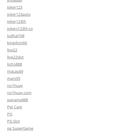
jinda888
Joker123
joker123auto
Joker123th
jokers123th.co
Judhai168
kingdom66
live22
live22slot
lotto888
macau69
mars95
no1huay
no1huay.com
panama888
Pet Care
PG
PG Slot
pg SuperGame