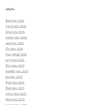
คลังเก็บ
สิงหาคม 2026
กรกฎาคม 2026
มิถุนายน 2026
พฤษภาคม 2026
เมษายน 2026
มีนาคม 2026
กุมภาพันธ์ 2026
มกราคม 2026
ธันวาคม 2025
พฤศจิกายน 2025
ตุลาคม 2025
กันยายน 2025
สิงหาคม 2025
กรกฎาคม 2025
มิถุนายน 2025