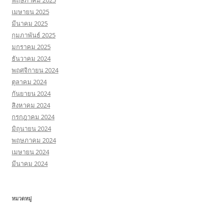
พฤษภาคม 2025
เมษายน 2025
มีนาคม 2025
กุมภาพันธ์ 2025
มกราคม 2025
ธันวาคม 2024
พฤศจิกายน 2024
ตุลาคม 2024
กันยายน 2024
สิงหาคม 2024
กรกฎาคม 2024
มิถุนายน 2024
พฤษภาคม 2024
เมษายน 2024
มีนาคม 2024
หมวดหมู่