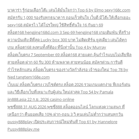
บาคาร่า รู้ก่อนเลือกโต๊ะ เล่นได้มั่นใจกว่า Top 6 by Elmo sexy168c.com
สมัครรับ 1,000 รองรับทุกธนาคาร ถอนเร็วทันใจ เว็บดี มีโต๊ะให้เลือกเยอะ
sexy168 สมัครไว ได้โปรใหญ่ ใช้สิทธิ์ทันใจ 16 กันยา 69
สล็อต168 hengjing168d.com 3 Sep 69 hengjing168 เกมเดิมพัน ที่สร้าง
ความบันเทิง ดีที่สุด Lucky box 300 บาท ไม่ติดเทิร์น ยูสเดียว เล่นได้ทุก
เกม สล็อต168 ลงทุนทั้งที่ต้อง ที่นี่เท่านั้น Top 4 by Murray
สล็อตเว็บตรง 7 September 69 สล็อต168 สายแตก ลุ้นกำไรแบบไม่เสียฟีล
สายสล็อต ฝาก 60 รับ 300 ห้ามพลาด สายทุนน้อย สมัครด่วน การันตี
กำไรหลักแสน สล็อตเว็บตรง ของรางวัลกำลังรอ เจ้าของใหม่ Top 78 by
Ned tangtem168e.com
เว็บแม่ สล็อตเว็บตรง เวปไซต์ตรง สล็อต 2026 รวมเกมแตกง่าย ฟีเจอร์เด่น
และวิธีเลือกเว็บที่เหมาะกับผู้เล่น ใหม่ล่าสุด Top 54 by Pamala
jin888.asia 22 ก.ย. 2026 casino online
พุซซี่888 31 AUG 2026 พุซซี่888 สล็อตออนไลน์ โลกแห่งความสนุก ที่
เหนือกว่า คืนยอดเสีย 10% ฝาก-ถอน 3 วิ คนเล่นไม่ต่ำกว่าแสนทุกวัน
pussy888play เปิดประสบการณ์ใหม่ทันที Top 61 by Hannelore
Pussy888play.me