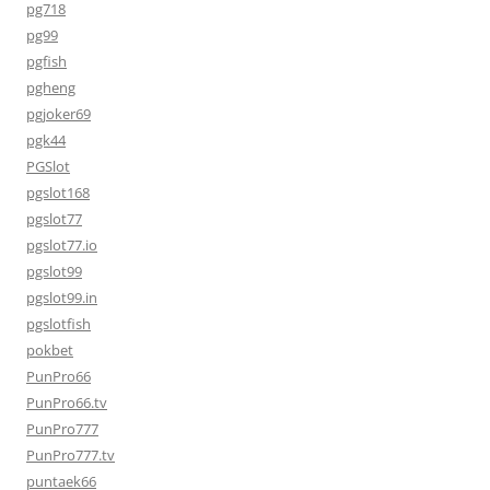
pg718
pg99
pgfish
pgheng
pgjoker69
pgk44
PGSlot
pgslot168
pgslot77
pgslot77.io
pgslot99
pgslot99.in
pgslotfish
pokbet
PunPro66
PunPro66.tv
PunPro777
PunPro777.tv
puntaek66