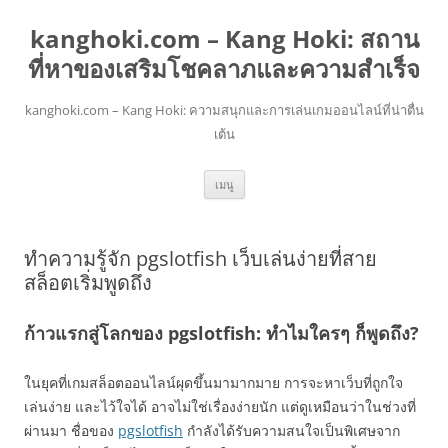
kanghoki.com – Kang Hoki: สถาน
ที่หาของเสริมโชคลาภและความสำเร็จ
kanghoki.com – Kang Hoki: ความสนุกและการเล่นเกมออนไลน์ที่น่าตื่น
เต้น
ข้าม
เมนู
ไป
ยัง
เนื้อหา
ทำความรู้จัก pgslotfish เว็บเล่นง่ายที่สาย
สล็อตเริ่มพูดถึง
ก้าวแรกสู่โลกของ pgslotfish: ทำไมใครๆ ก็พูดถึง?
ในยุคที่เกมสล็อตออนไลน์ผุดขึ้นมามากมาย การจะหาเว็บที่ถูกใจ
เล่นง่าย และไว้ใจได้ อาจไม่ใช่เรื่องง่ายนัก แต่ดูเหมือนว่าในช่วงที่
ผ่านมา ชื่อของ
pgslotfish
กำลังได้รับความสนใจเป็นพิเศษจาก