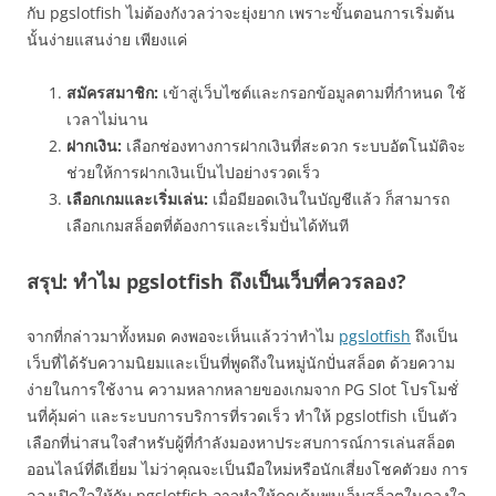
กับ pgslotfish ไม่ต้องกังวลว่าจะยุ่งยาก เพราะขั้นตอนการเริ่มต้น
นั้นง่ายแสนง่าย เพียงแค่
สมัครสมาชิก:
เข้าสู่เว็บไซต์และกรอกข้อมูลตามที่กำหนด ใช้
เวลาไม่นาน
ฝากเงิน:
เลือกช่องทางการฝากเงินที่สะดวก ระบบอัตโนมัติจะ
ช่วยให้การฝากเงินเป็นไปอย่างรวดเร็ว
เลือกเกมและเริ่มเล่น:
เมื่อมียอดเงินในบัญชีแล้ว ก็สามารถ
เลือกเกมสล็อตที่ต้องการและเริ่มปั่นได้ทันที
สรุป: ทำไม pgslotfish ถึงเป็นเว็บที่ควรลอง?
จากที่กล่าวมาทั้งหมด คงพอจะเห็นแล้วว่าทำไม
pgslotfish
ถึงเป็น
เว็บที่ได้รับความนิยมและเป็นที่พูดถึงในหมู่นักปั่นสล็อต ด้วยความ
ง่ายในการใช้งาน ความหลากหลายของเกมจาก PG Slot โปรโมชั่
นที่คุ้มค่า และระบบการบริการที่รวดเร็ว ทำให้ pgslotfish เป็นตัว
เลือกที่น่าสนใจสำหรับผู้ที่กำลังมองหาประสบการณ์การเล่นสล็อต
ออนไลน์ที่ดีเยี่ยม ไม่ว่าคุณจะเป็นมือใหม่หรือนักเสี่ยงโชคตัวยง การ
ลองเปิดใจให้กับ pgslotfish อาจทำให้คุณค้นพบเว็บสล็อตในดวงใจ