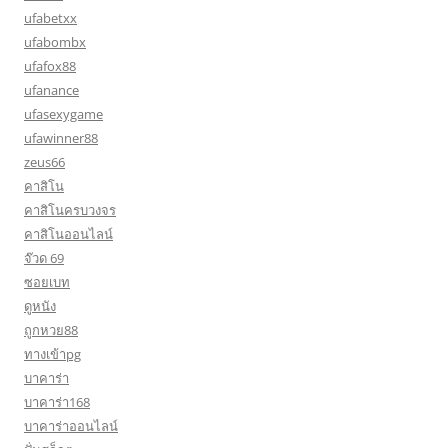
ufabetxx
ufabombx
ufafox88
ufanance
ufasexygame
ufawinner88
zeus66
คาสิโน
คาสิโนครบวงจร
คาสิโนออนไลน์
จ๊วด 69
ซอยเบท
ดูหนัง
ถูกหวย88
ทางเข้าpg
บาคาร่า
บาคาร่า168
บาคาร่าออนไลน์