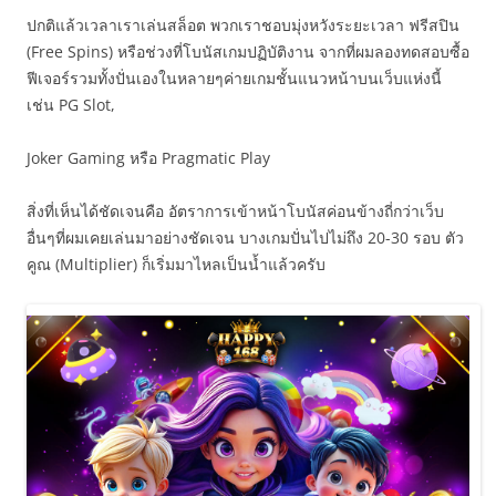
ปกติแล้วเวลาเราเล่นสล็อต พวกเราชอบมุ่งหวังระยะเวลา ฟรีสปิน
(Free Spins) หรือช่วงที่โบนัสเกมปฏิบัติงาน จากที่ผมลองทดสอบซื้อ
ฟีเจอร์รวมทั้งปั่นเองในหลายๆค่ายเกมชั้นแนวหน้าบนเว็บแห่งนี้
เช่น PG Slot,
Joker Gaming หรือ Pragmatic Play
สิ่งที่เห็นได้ชัดเจนคือ อัตราการเข้าหน้าโบนัสค่อนข้างถี่กว่าเว็บ
อื่นๆที่ผมเคยเล่นมาอย่างชัดเจน บางเกมปั่นไปไม่ถึง 20-30 รอบ ตัว
คูณ (Multiplier) ก็เริ่มมาไหลเป็นน้ำแล้วครับ