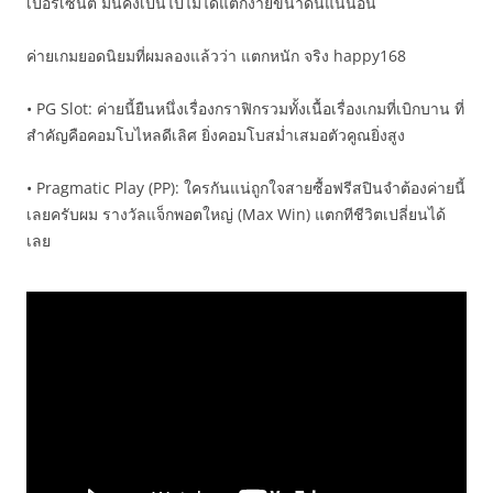
เปอร์เซ็นต์ มันคงเป็นไปไม่ได้แตกง่ายขนาดนี้แน่นอน
ค่ายเกมยอดนิยมที่ผมลองแล้วว่า แตกหนัก จริง happy168
• PG Slot: ค่ายนี้ยืนหนึ่งเรื่องกราฟิกรวมทั้งเนื้อเรื่องเกมที่เบิกบาน ที่
สำคัญคือคอมโบไหลดีเลิศ ยิ่งคอมโบสม่ำเสมอตัวคูณยิ่งสูง
• Pragmatic Play (PP): ใครกันแน่ถูกใจสายซื้อฟรีสปินจำต้องค่ายนี้
เลยครับผม รางวัลแจ็กพอตใหญ่ (Max Win) แตกทีชีวิตเปลี่ยนได้
เลย