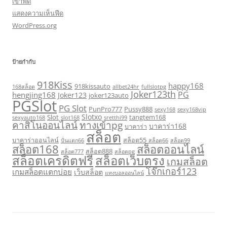
เข้าฟีด
แสดงความเห็นฟีด
WordPress.org
ป้ายกำกับ
918Kiss
happy168
918kissauto
168สล็อต
allbet24hr
fullslotpg
Joker123th
PG
hengjing168
Joker123
joker123auto
PGSlot
PG Slot
PunPro777
Pussy888
sexy168
sexy168vip
Slotxo
Slot
tangtem168
sexyauto168
slot168
sretthi99
คาสิโนออนไลน์
ทางเข้าpg
บาคาร่า168
บาคาร่า
สล็อต
บาคาร่าออนไลน์
สล็อต55
ปั่นแตก66
สล็อต66
สล็อต99
สล็อต168
สล็อตออนไลน์
สล็อต888
สล็อต777
สล็อตpg
สล็อตเครดิตฟรี
สล็อตเว็บตรง
เกมสล็อต
โจ๊กเกอร์123
เกมสล็อตแตกบ่อย
เว็บสล็อต
แทงบอลออนไลน์