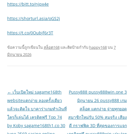
https://bitt.to/njpx4e
https://shorturl.asia/oGS2j
https://t.co/0Oubjf6r3T
ข้อความนี้ถูกเขียนใน
สล็อต168
และติดป้ายกำกับ
happy168
บน
7
มิถุนายน 2026
เมนู
←
เว็บเปิดใหม่ sagame168th
Pussy888 pussy888win.one 3
นำทาง
websiteแตกง่าย ลองครั้งเดียว
มิถุนายน 26 pussy888 เกม
เรื่อง
แล้วจะติดใจ บาคาร่าเกมทำเงินที่
สล็อต แตกง่าย จ่ายทุกยอด
ใครก็เล่นได้ เครดิตฟรี Top 74
สมาชิกใหม่รับ 50% สมจริง เสียง
by Koby sagame168th1.co 30
ดี กราฟฟิค 3D ที่สุดของการแจก
June 2569 casino online
เครดิตฟรี pussy888win เล่นง่าย