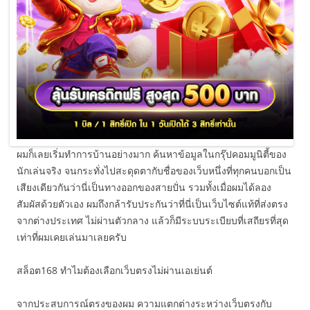
ผมก็เลยเริ่มทำการบ้านอย่างมาก ค้นหาข้อมูลในกรุ๊ปคอมมูนิตี้ของ
นักเล่นจริง จนกระทั่งไปสะดุดตากับชื่อของเว็บหนึ่งที่ทุกคนบอกเป็น
เสียงเดียวกันว่านี่เป็นทางออกของสายปั่น รวมทั้งเมื่อผมได้ลอง
สัมผัสด้วยตัวเอง ผมถึงกล้ารับประกันว่าที่นี่เป็นเว็บไซต์แท้ที่ส่งตรง
จากต่างประเทศ ไม่ผ่านตัวกลาง แล้วก็มีระบบระเบียบที่เสถียรที่สุด
เท่าที่ผมเคยเล่นมาเลยครับ
สล็อต168 ทำไมต้องเลือกเว็บตรงไม่ผ่านเอเย่นต์
จากประสบการณ์ตรงของผม ความแตกต่างระหว่างเว็บตรงกับ