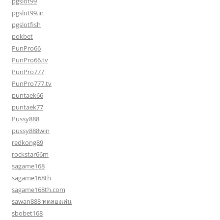
pgslot99
pgslot99.in
pgslotfish
pokbet
PunPro66
PunPro66.tv
PunPro777
PunPro777.tv
puntaek66
puntaek77
Pussy888
pussy888win
redkong89
rockstar66m
sagame168
sagame168th
sagame168th.com
sawan888 ทดลองเล่น
sbobet168