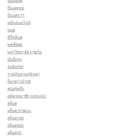
ปั่นสล็อต
ปั่นแตก66
ปั่นแตก77
พนันออนไลน์
พอต
พีจีสล็อต
พุซซี่888
มหาวิทยาลัยราชภัฏ
มันนี่เกม
รอยัล558
ราชภัฏสวนสุนันทา
ล็อกดาวน์168
สปอร์ตบุ๊ก
สมัครสมาชิก lotto432
สล็อต
สล็อต 918kiss
สล็อต168
สล็อต456
สล็อต55