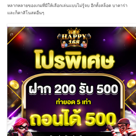
หลากหลายของเกมที่มีให้เลือกเล่นแบบไม่รู้จบ อีกทั้งสล็อต บาคาร่า
และก็คาสิโนสดอื่นๆ