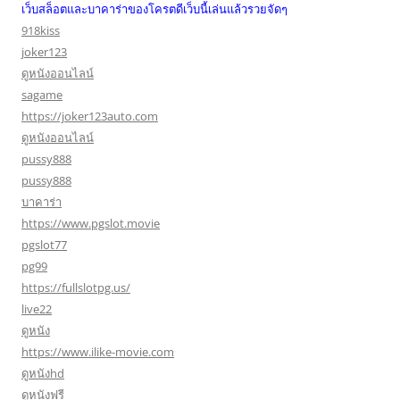
เว็บสล็อตและบาคาร่าของโครตดีเว็บนี้เล่นแล้วรวยจัดๆ
918kiss
joker123
ดูหนังออนไลน์
sagame
https://joker123auto.com
ดูหนังออนไลน์
pussy888
pussy888
บาคาร่า
https://www.pgslot.movie
pgslot77
pg99
https://fullslotpg.us/
live22
ดูหนัง
https://www.ilike-movie.com
ดูหนังhd
ดูหนังฟรี