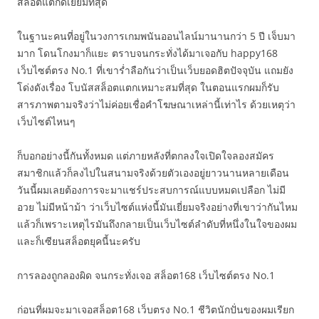
สล็อตแตกดีเยี่ยมที่สุด
ในฐานะคนที่อยู่ในวงการเกมพนันออนไลน์มานานกว่า 5 ปี เจ็บมา
มาก โดนโกงมาก็แยะ ตราบจนกระทั่งได้มาเจอกับ happy168
เว็บไซต์ตรง No.1 ที่เขาร่ำลือกันว่าเป็นเว็บยอดฮิตปัจจุบัน แถมยัง
โด่งดังเรื่อง โบนัสสล็อตแตกเหมาะสมที่สุด ในตอนแรกผมก็รับ
สารภาพตามจริงว่าไม่ค่อยเชื่อคำโฆษณาเหล่านี้เท่าไร ด้วยเหตุว่า
เว็บไซต์ไหนๆ
ก็บอกอย่างนี้กันทั้งหมด แต่ภายหลังที่ตกลงใจเปิดใจลองสมัคร
สมาชิกแล้วก็ลงไปในสนามจริงด้วยตัวเองอยู่ยาวนานหลายเดือน
วันนี้ผมเลยต้องการจะมาแชร์ประสบการณ์แบบหมดเปลือก ไม่มี
อวย ไม่มีหน้าม้า ว่าเว็บไซต์แห่งนี้มันเยี่ยมจริงอย่างที่เขาว่ากันไหม
แล้วก็เพราะเหตุไรมันถึงกลายเป็นเว็บไซต์ลำดับที่หนึ่งในใจของผม
และก็เซียนสล็อตยุคนี้นะครับ
การลองถูกลองผิด จนกระทั่งเจอ สล็อต168 เว็บไซต์ตรง No.1
ก่อนที่ผมจะมาเจอสล็อต168 เว็บตรง No.1 ชีวิตนักปั่นของผมเรียก