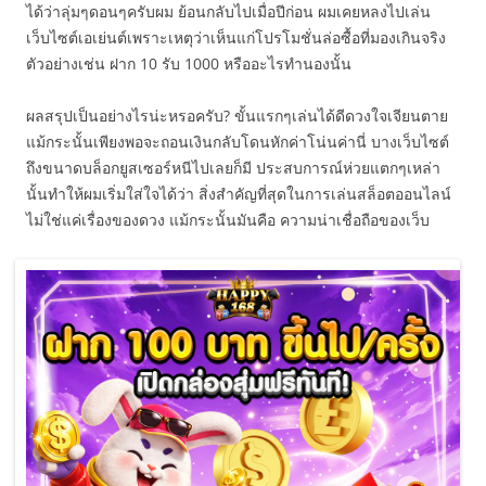
ได้ว่าลุ่มๆดอนๆครับผม ย้อนกลับไปเมื่อปีก่อน ผมเคยหลงไปเล่น
เว็บไซต์เอเย่นต์เพราะเหตุว่าเห็นแก่โปรโมชั่นล่อซื้อที่มองเกินจริง
ตัวอย่างเช่น ฝาก 10 รับ 1000 หรืออะไรทำนองนั้น
ผลสรุปเป็นอย่างไรน่ะหรอครับ? ขั้นแรกๆเล่นได้ดีดวงใจเจียนตาย
แม้กระนั้นเพียงพอจะถอนเงินกลับโดนหักค่าโน่นค่านี่ บางเว็บไซต์
ถึงขนาดบล็อกยูสเซอร์หนีไปเลยก็มี ประสบการณ์ห่วยแตกๆเหล่า
นั้นทำให้ผมเริ่มใส่ใจได้ว่า สิ่งสำคัญที่สุดในการเล่นสล็อตออนไลน์
ไม่ใช่แค่เรื่องของดวง แม้กระนั้นมันคือ ความน่าเชื่อถือของเว็บ