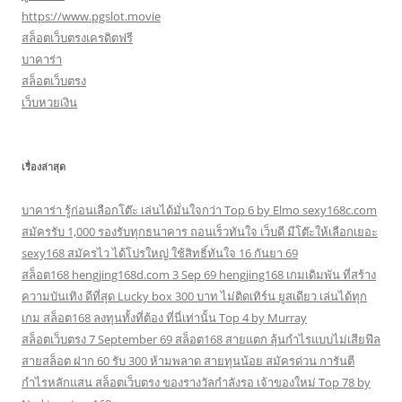
https://www.pgslot.movie
สล็อตเว็บตรงเครดิตฟรี
บาคาร่า
สล็อตเว็บตรง
เว็บหวยเงิน
เรื่องล่าสุด
บาคาร่า รู้ก่อนเลือกโต๊ะ เล่นได้มั่นใจกว่า Top 6 by Elmo sexy168c.com
สมัครรับ 1,000 รองรับทุกธนาคาร ถอนเร็วทันใจ เว็บดี มีโต๊ะให้เลือกเยอะ
sexy168 สมัครไว ได้โปรใหญ่ ใช้สิทธิ์ทันใจ 16 กันยา 69
สล็อต168 hengjing168d.com 3 Sep 69 hengjing168 เกมเดิมพัน ที่สร้าง
ความบันเทิง ดีที่สุด Lucky box 300 บาท ไม่ติดเทิร์น ยูสเดียว เล่นได้ทุก
เกม สล็อต168 ลงทุนทั้งที่ต้อง ที่นี่เท่านั้น Top 4 by Murray
สล็อตเว็บตรง 7 September 69 สล็อต168 สายแตก ลุ้นกำไรแบบไม่เสียฟีล
สายสล็อต ฝาก 60 รับ 300 ห้ามพลาด สายทุนน้อย สมัครด่วน การันตี
กำไรหลักแสน สล็อตเว็บตรง ของรางวัลกำลังรอ เจ้าของใหม่ Top 78 by