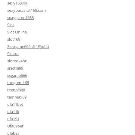
sexy168vip
sexybaccarat168.com
sexygame1688
Slot
Slot Online
slot168
Slotgame666 เข้าสู่ระบบ
Slotxo
slotxo24hr
sretthi99
ssgame666
tangtem168
teenoi888
temmax69
ufa11bet
ufa11k
ufa191
Ufa89bet
ufabet