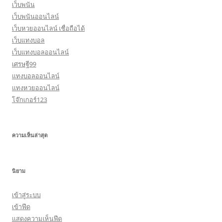
เว็บพนัน
เว็บพนันออนไลน์
เว็บหวยออนไลน์ เชื่อถือได้
เว็บแทงบอล
เว็บแทงบอลออนไลน์
เศรษฐี99
แทงบอลออนไลน์
แทงหวยออนไลน์
โจ๊กเกอร์123
ความเห็นล่าสุด
นิยาม
เข้าสู่ระบบ
เข้าฟีด
แสดงความเห็นฟีด