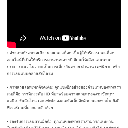
• ค่ายเกมดังจากเอเชีย: ค่ายเกม สล็อต เป็นผู้ให้บริการเกมสล็อต
ออนไลน์ที่เปิดให้บริการมานานหลายปี มีเกมให้เลือกเล่นนานา
ประการแนว ไม่ว่าจะเป็นการเสี่ยงอันตราย ตำนาน เทพนิยาย หรือ
การเล่นแบบคลาสสิกก็ตาม
• ภาพสวย เอฟเฟกต์จัดเต็ม: จุดแข็งอีกอย่างของค่ายเกมของพวกเรา
เลยก็คือ กราฟิกระดับ HD ที่มาพร้อมความสวยสดงดงามชัดสุดๆ
แอนิเมชันลื่นไหล เอฟเฟกต์ของเกมจัดเต็มอีกด้วย นอกจากนั้น ยังมี
ฟีเจอร์เกมที่มากมายอีกด้วย
• รองรับการเล่นผ่านมือถือ: ทุกเกมของพวกเราสามารถเล่นผ่าน