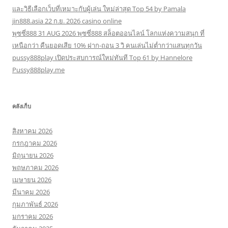
และวิธีเลือกเว็บที่เหมาะกับผู้เล่น ใหม่ล่าสุด Top 54 by Pamala
jin888.asia 22 ก.ย. 2026 casino online
พุซซี่888 31 AUG 2026 พุซซี่888 สล็อตออนไลน์ โลกแห่งความสนุก ที่
เหนือกว่า คืนยอดเสีย 10% ฝาก-ถอน 3 วิ คนเล่นไม่ต่ำกว่าแสนทุกวัน
pussy888play เปิดประสบการณ์ใหม่ทันที Top 61 by Hannelore
Pussy888play.me
คลังเก็บ
สิงหาคม 2026
กรกฎาคม 2026
มิถุนายน 2026
พฤษภาคม 2026
เมษายน 2026
มีนาคม 2026
กุมภาพันธ์ 2026
มกราคม 2026