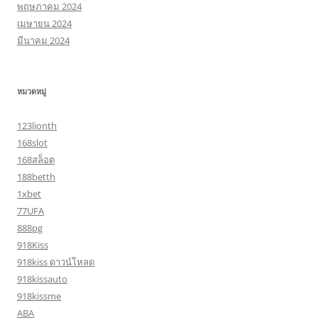
พฤษภาคม 2024
เมษายน 2024
มีนาคม 2024
หมวดหมู่
123lionth
168slot
168สล็อต
188betth
1xbet
77UFA
888pg
918Kiss
918kiss ดาวน์โหลด
918kissauto
918kissme
ABA