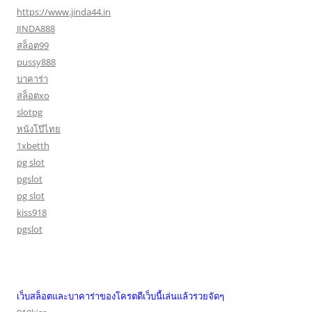
https://www.jinda44.in
JINDA888
สล็อต99
pussy888
บาคาร่า
สล็อตxo
slotpg
หนังโป๊ไทย
1xbetth
pg slot
pgslot
pg slot
kiss918
pgslot
เว็บสล็อตและบาคาร่าของโครตดีเว็บนี้เล่นแล้วรวยจัดๆ