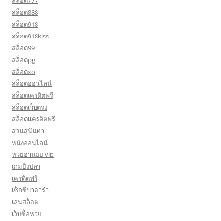
สล็อต777
สล็อต888
สล็อต918
สล็อต918kiss
สล็อต99
สล็อตpg
สล็อตxo
สล็อตออนไลน์
สล็อตเครดิตฟรี
สล็อตเว็บตรง
สล็อตเเครดิตฟรี
สวนสุนันทา
หนังออนไลน์
หวยฮานอย vip
เกมยิงปลา
เครดิตฟรี
เซ็กซี่บาคาร่า
เล่นสล็อต
เว็บซื้อหวย