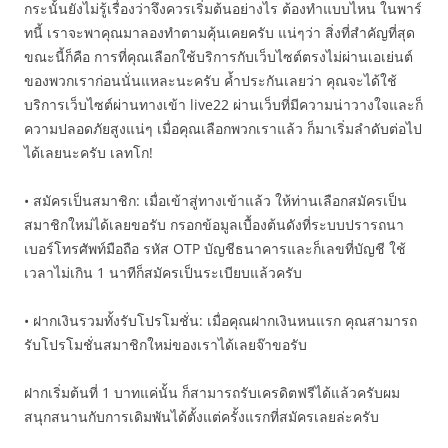
กระนั้นยังไม่รู้เรื่องว่าจึงควรเริ่มต้นอย่างไร ต้องทำแบบไหน ในพาร์
ทนี้ เราจะพาคุณมาลองทำตามคุ้นเคยครับ แน่ๆว่า สิ่งที่สำคัญที่สุด
ขณะนี้ก็คือ การที่คุณเลือกใช้บริการกับเว็บไซต์ตรงไม่ผ่านเอเย่นต์
ของพวกเราก่อนนั่นแหละนะครับ ค้ำประกันเลยว่า คุณจะได้ใช้
บริการเว็บไซต์ผ่านทางเข้า live22 ผ่านเว็บที่มีความน่าวางใจและก็
ความปลอดภัยสูงแน่ๆ เมื่อคุณเลือกพวกเราแล้ว ก็มาเริ่มลำดับต่อไป
ได้เลยนะครับ เลทโก!
• สมัครเป็นสมาชิก: เมื่อเข้าสู่ทางเข้าแล้ว ให้ท่านเลือกสมัครเป็น
สมาชิกใหม่ได้เลยขอรับ กรอกข้อมูลเบื้องต้นดังที่ระบบปรารถนา
เบอร์โทรศัพท์มือถือ รหัส OTP บัญชีธนาคารและก็เลขที่บัญชี ใช้
เวลาไม่เกิน 1 นาทีก็สมัครเป็นระเบียบแล้วครับ
• ฝากเงินรวมทั้งรับโปรโมชั่น: เมื่อคุณฝากเงินหนแรก คุณสามารถ
รับโปรโมชั่นสมาชิกใหม่ของเราได้เลยจ๊าขอรับ
ฝากเริ่มต้นที่ 1 บาทแค่นั้น ก็สามารถรับเครดิตฟรีได้แล้วครับผม
สนุกสนานกับการเดิมพันได้ตั้งแต่ครั้งแรกที่สมัครเลยล่ะครับ