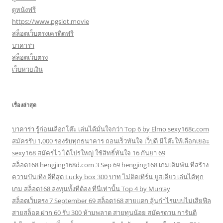
ดูหนังฟรี
https://www.pgslot.movie
สล็อตเว็บตรงเครดิตฟรี
บาคาร่า
สล็อตเว็บตรง
เว็บหวยเงิน
เรื่องล่าสุด
บาคาร่า รู้ก่อนเลือกโต๊ะ เล่นได้มั่นใจกว่า Top 6 by Elmo sexy168c.com
สมัครรับ 1,000 รองรับทุกธนาคาร ถอนเร็วทันใจ เว็บดี มีโต๊ะให้เลือกเยอะ
sexy168 สมัครไว ได้โปรใหญ่ ใช้สิทธิ์ทันใจ 16 กันยา 69
สล็อต168 hengjing168d.com 3 Sep 69 hengjing168 เกมเดิมพัน ที่สร้าง
ความบันเทิง ดีที่สุด Lucky box 300 บาท ไม่ติดเทิร์น ยูสเดียว เล่นได้ทุก
เกม สล็อต168 ลงทุนทั้งที่ต้อง ที่นี่เท่านั้น Top 4 by Murray
สล็อตเว็บตรง 7 September 69 สล็อต168 สายแตก ลุ้นกำไรแบบไม่เสียฟีล
สายสล็อต ฝาก 60 รับ 300 ห้ามพลาด สายทุนน้อย สมัครด่วน การันตี