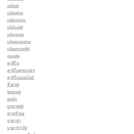
ufabet
ufabetxx
ufabombx
ufafox88
ufanance
ufasexygame
ufawinner88
zeus66
คาสิโน
คาสิโนครบวงจร
คาสิโนออนไลน์
จ๊วด 69
ซอยเบท
ดูหนัง
ถูกหวย88
ทางเข้าpg
บาคาร่า
บาคาร่า168