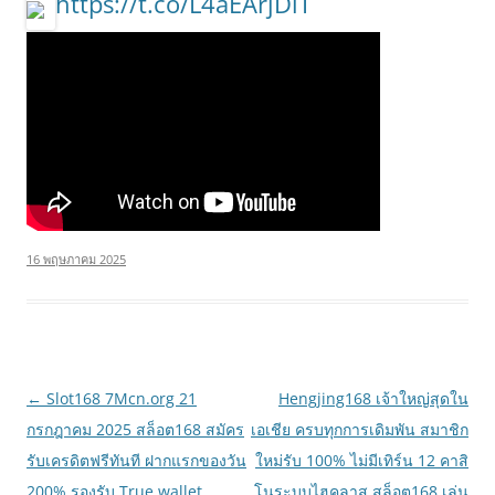
https://t.co/L4aEArjDlT
16 พฤษภาคม 2025
เมนู
←
Slot168 7Mcn.org 21
Hengjing168 เจ้าใหญ่สุดใน
นำทาง
กรกฎาคม 2025 สล็อต168 สมัคร
เอเชีย ครบทุกการเดิมพัน สมาชิก
เรื่อง
รับเครดิตฟรีทันที ฝากแรกของวัน
ใหม่รับ 100% ไม่มีเทิร์น 12 คาสิ
200% รองรับ True wallet
โนระบบไฮคลาส สล็อต168 เล่น