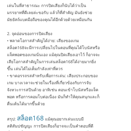
เล่นในที่สาธารณะ การปิดเสียงก็นับได้ว่าเป็น
มรรยาทที่ดีเลยล่ะขอรับ แล้วก็ที่สำคัญ มันยังช่วย
มัธยัสถ์แบตมือถือของคุณได้อีกด้วยด้วยเหมือนกัน
2. จุดอ่อนของการปิดเสียง
• พลาดโอกาสสำคัญได้ง่าย: เสียงของเกม
สล็อต168จะมีการเปลี่ยนไปในตอนที่คุณได้โบนัสหรือ
แจ็คพอตของเกมนั่นเอง แม้คุณปิดเสียงเอาไว้ ก็อาจจะ
เสียโอกาสสำคัญในการเล่นสล็อต168ได้ง่ายมากยิ่ง
ขึ้น เล่นได้ไม่เต็มกำลังเท่าที่ควร
• ขาดอรรถรสสำหรับเพื่อการเล่น: เสียงประกอบของ
เกม บางเวลาจะช่วยในเรื่องที่เกี่ยวข้องกับการจับ
จังหวะการสปินด้วย อาทิเช่น ตอนเข้าโบนัสหรือแจ็ค
พอต หรือการคอมโบต่อเนื่อง มันก็ทำให้คุณสนุกและก็
ตื่นเต้นได้มากขึ้นด้วย
สล็อต168
สรุป:
แม้คุณอยากเล่นแบบมี
สติสัมปชัญญะ การปิดเสียงก็อาจจะเป็นคำตอบที่ดี