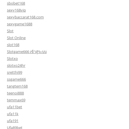
sbobet168
sexy168vip
sexybaccarat168.com
sexygame1688
Slot
Slot Online
slot168
Slotgame666 เข้าสู่ระบบ
Slotxo
slotxo24hr
sretthi99
ssgame666
tangtem168
teenoi888
temmax69
ufa11bet
ufa11k
ufa191
Ufa89bet