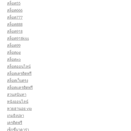
สล็อต55
สล็อต666
สล็อต777
สล็อต888
สล็อต918
สล็อต918kiss
สล็อต99
สล็อตpg
สล็อตxo
สล็อตออนไลน์
สล็อตเครดิตฟรี
สล็อตเว็บตรง
สล็อตเเครดิตฟรี
สวนสุนันทา
หนังออนไลน์
หวยฮานอย vip
เกมยิงปลา
เครดิตฟรี
เซ็กซี่บาคาร่า