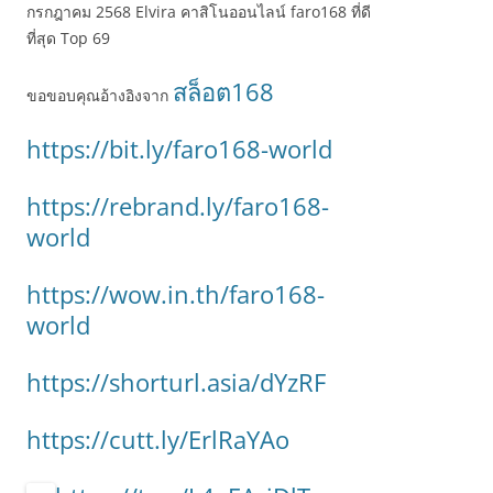
กรกฎาคม 2568 Elvira คาสิโนออนไลน์ faro168 ที่ดี
ที่สุด Top 69
สล็อต168
ขอขอบคุณอ้างอิงจาก
https://bit.ly/faro168-world
https://rebrand.ly/faro168-
world
https://wow.in.th/faro168-
world
https://shorturl.asia/dYzRF
https://cutt.ly/ErlRaYAo