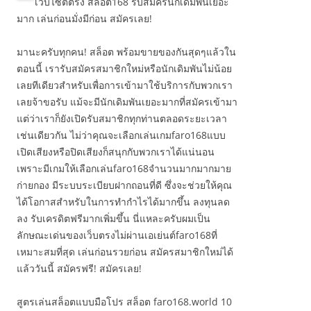
เว็บไซต์ตรง สล็อต168 รับสมัครนักเดิมพันเยอะ
มาก เล่นก่อนมั่งมีก่อน สมัครเลย!
มานะครับทุกคน! สล็อต พร้อมขายของกันสุดๆแล้วใน
ตอนนี้ เรารับสมัครสมาชิกใหม่หรือนักเดิมพันไม่น้อย
เลยทีเดียวสำหรับเพื่อการเข้ามาใช้บริการกับพวกเรา
เลยจ้าขอรับ แม้จะมีนักเดิมพันเยอะมากที่สมัครเข้ามา
แต่ว่าเราก็ยังเปิดรับสมาชิกทุกท่านตลอดระยะเวลา
เช่นเดียวกัน ไม่ว่าคุณจะเลือกเล่นเกมfaro168แบบ
เปิดเสียงหรือปิดเสียงก็สนุกกับพวกเราได้แน่นอน
เพราะมีเกมให้เลือกเล่นfaro168จำนวนมากมากมาย
ก่ายกอง มีระบบระเบียบฝากถอนที่ดี ซึ่งจะช่วยให้คุณ
ได้โอกาสสำหรับในการทำกำไรได้มากขึ้น ลงทุนลด
ลง รับเครดิตฟรีมากเพิ่มขึ้น นี่แหละครับผมเป็น
ลักษณะเด่นของเว็บตรงไม่ผ่านเอเย่นต์faro168ที่
เหมาะสมที่สุด เล่นก่อนรวยก่อน สมัครสมาชิกใหม่ได้
แล้ววันนี้ สมัครฟรี! สมัครเลย!
สูตรเล่นสล็อตแบบมือโปร สล็อต faro168.world 10