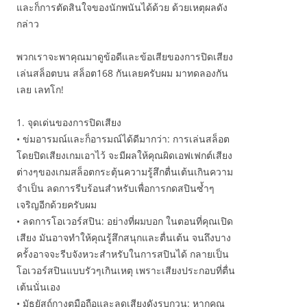
และก็การตัดสินใจของนักพนันได้ด้วย ด้วยเหตุผลดัง
กล่าว
พวกเราจะพาคุณมาดูข้อดีและข้อเสียของการปิดเสียง
เล่นสล็อตบน สล็อต168 กันเลยครับผม มาทดลองกัน
เลย เลทโก!
1. จุดเด่นของการปิดเสียง
• ข่มอารมณ์และก็อารมณ์ได้ดีมากว่า: การเล่นสล็อต
โดยปิดเสียงเกมเอาไว้ จะมีผลให้คุณผิดเอฟเฟกต์เสียง
ต่างๆของเกมสล็อตกระตุ้นความรู้สึกตื่นเต้นเกินความ
จำเป็น ลดการรีบร้อนสำหรับเพื่อการกดสปินซ้ำๆ
เจริญอีกด้วยครับผม
• ลดการโอเวอร์สปิน: อย่างที่ผมบอก ในตอนที่คุณเปิด
เสียง มันอาจทำให้คุณรู้สึกสนุกและตื่นเต้น จนถึงบาง
ครั้งอาจจะรีบจังหวะสำหรับในการสปินได้ กลายเป็น
โอเวอร์สปินแบบรัวๆเกินเหตุ เพราะเสียงประกอบที่ตื่น
เต้นนั่นเอง
• มัธยัสถ์กางตมือถือและลดเสียงดังรบกวน: หากคุณ