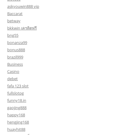
askyouwin888 vip
Baccarat
betway
bkkwin เครดิตฟรี
bng55
bonanza99
bonus888
brazil999
Business
Casino
debet
fafa 123 slot
fullslotpg
funny18.in
gaojing888
happy168
hengjing168
huayhit88