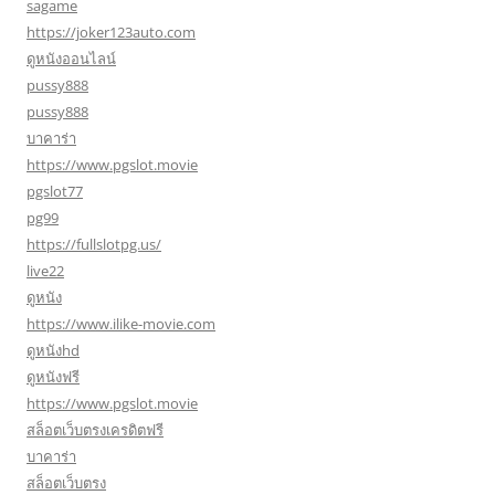
sagame
https://joker123auto.com
ดูหนังออนไลน์
pussy888
pussy888
บาคาร่า
https://www.pgslot.movie
pgslot77
pg99
https://fullslotpg.us/
live22
ดูหนัง
https://www.ilike-movie.com
ดูหนังhd
ดูหนังฟรี
https://www.pgslot.movie
สล็อตเว็บตรงเครดิตฟรี
บาคาร่า
สล็อตเว็บตรง