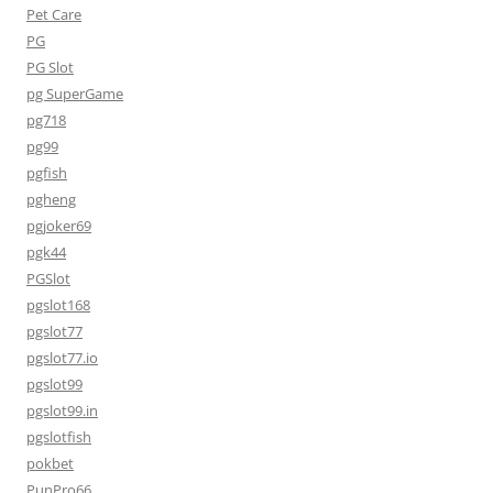
Pet Care
PG
PG Slot
pg SuperGame
pg718
pg99
pgfish
pgheng
pgjoker69
pgk44
PGSlot
pgslot168
pgslot77
pgslot77.io
pgslot99
pgslot99.in
pgslotfish
pokbet
PunPro66