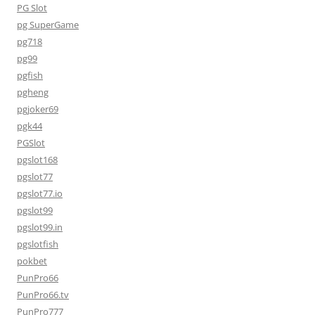
PG Slot
pg SuperGame
pg718
pg99
pgfish
pgheng
pgjoker69
pgk44
PGSlot
pgslot168
pgslot77
pgslot77.io
pgslot99
pgslot99.in
pgslotfish
pokbet
PunPro66
PunPro66.tv
PunPro777