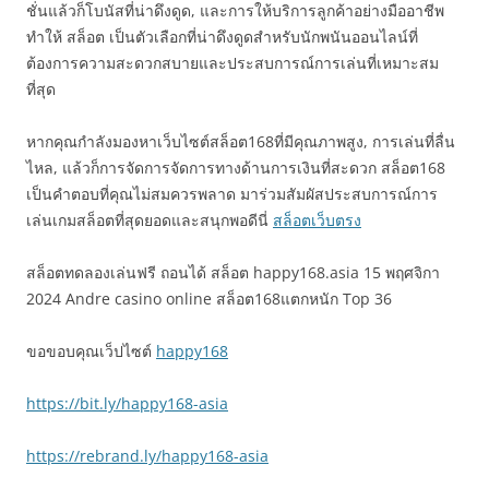
ชั่นแล้วก็โบนัสที่น่าดึงดูด, และการให้บริการลูกค้าอย่างมืออาชีพ
ทำให้ สล็อต เป็นตัวเลือกที่น่าดึงดูดสำหรับนักพนันออนไลน์ที่
ต้องการความสะดวกสบายและประสบการณ์การเล่นที่เหมาะสม
ที่สุด
หากคุณกำลังมองหาเว็บไซต์สล็อต168ที่มีคุณภาพสูง, การเล่นที่ลื่น
ไหล, แล้วก็การจัดการจัดการทางด้านการเงินที่สะดวก สล็อต168
เป็นคำตอบที่คุณไม่สมควรพลาด มาร่วมสัมผัสประสบการณ์การ
เล่นเกมสล็อตที่สุดยอดและสนุกพอดีนี่
สล็อตเว็บตรง
สล็อตทดลองเล่นฟรี ถอนได้ สล็อต happy168.asia 15 พฤศจิกา
2024 Andre casino online สล็อต168แตกหนัก Top 36
ขอขอบคุณเว็ปไซต์
happy168
https://bit.ly/happy168-asia
https://rebrand.ly/happy168-asia