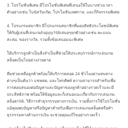
3. โปรโมชั่นพิเศษ มีโปรโมชั่นพิเศษที่เสนอให้ในบางช่วงเวลา
ตัวอย่างเช่น โบนัสวันเกิด, โปรโมชั่นเทศกาล, และก็กิจกรรมพิเศษ
4. โปรแกรมสมาชิก มีโปรแกรมสมาชิกที่มอบสิทธิประโยชน์พิเศษ
ให้กับผู้เล่นที่เล่นเกมhappy168เสมอๆยกตัวอย่างเช่น คะแนน
สะสม, ของรางวัล, รวมทั้งข้อเสนอแนะพิเศษ
ให้บริการลูกค้าเป็นสิ่งจำเป็นที่ช่วยให้ประสบการณ์การเล่นเกม
สล็อตเป็นไปอย่างง่ายดาย
ทีมช่วยเหลือลูกค้าพร้อมให้บริการตลอด 24 ชั่วโมงผ่านหนทาง
ต่างๆเป็นต้นว่า แชทสด, และโทรศัพท์ ความสามารถสำหรับเพื่อ
การตอบสนองต่อปัญหาและปัญหาของลูกค้าอย่างรวดเร็วและมี
ประสิทธิภาพ พร้อมให้ข้อมูลและก็เสนอแนะเกี่ยวกับการเล่นเกม
สล็อต168, วิธีการทำธุรกรรมทางการเงิน, รวมทั้งการใช้โปรโมชั่น
แม้คุณพบปัญหาหรือปัญหาสำหรับเพื่อการเล่นเกมสล็อตหรือทำ
ธุรกรรมทางด้านการเงิน จะช่วยคุณแก้ไขอย่างรวดเร็ว