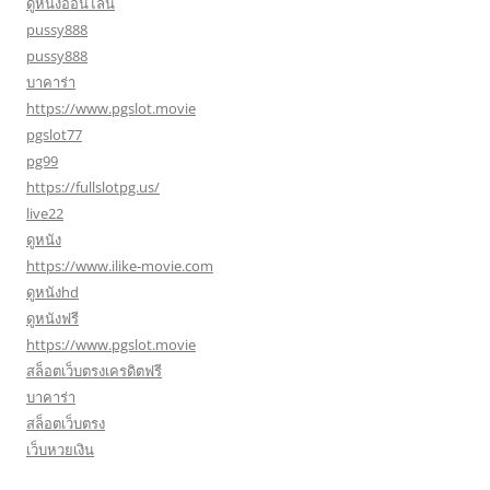
ดูหนังออนไลน์
pussy888
pussy888
บาคาร่า
https://www.pgslot.movie
pgslot77
pg99
https://fullslotpg.us/
live22
ดูหนัง
https://www.ilike-movie.com
ดูหนังhd
ดูหนังฟรี
https://www.pgslot.movie
สล็อตเว็บตรงเครดิตฟรี
บาคาร่า
สล็อตเว็บตรง
เว็บหวยเงิน