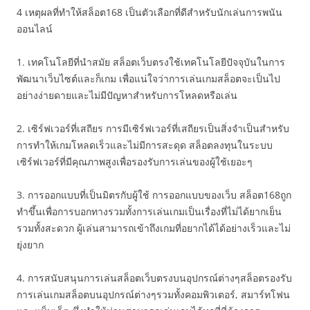
4 เหตุผลที่ทำให้สล็อต168 เป็นตัวเลือกที่ดีสำหรับนักเล่นการพนัน
ออนไลน์
1. เทคโนโลยีที่นำสมัย สล็อตเว็บตรงใช้เทคโนโลยีปัจจุบันในการ
พัฒนาเว็บไซต์และก็เกม เพื่อแน่ใจว่าการเล่นเกมสล็อตจะเป็นไป
อย่างง่ายดายและไม่มีปัญหาสำหรับการโหลดหรือเล่น
2. เซิร์ฟเวอร์ที่เสถียร การมีเซิร์ฟเวอร์ที่เสถียรเป็นสิ่งจำเป็นสำหรับ
การทำให้เกมโหลดเร็วและไม่มีการสะดุด สล็อตลงทุนในระบบ
เซิร์ฟเวอร์ที่มีคุณภาพสูงเพื่อรองรับการเล่นของผู้ใช้เยอะๆ
3. การออกแบบที่เป็นมิตรกับผู้ใช้ การออกแบบของเว็บ สล็อต168ถูก
ทำขึ้นเพื่อการบอกทางรวมทั้งการเล่นเกมเป็นเรื่องที่ไม่ได้ยากเย็น
รวมทั้งสะดวก ผู้เล่นสามารถเข้าถึงเกมที่อยากได้ได้อย่างเร็วและไม่
ยุ่งยาก
4. การสนับสนุนการเล่นสล็อตเว็บตรงบนอุปกรณ์ต่างๆสล็อตรองรับ
การเล่นเกมสล็อตบนอุปกรณ์ต่างๆรวมทั้งคอมพิวเตอร์, สมาร์ทโฟน