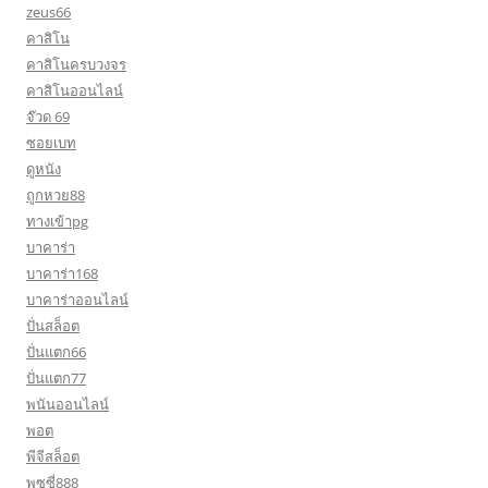
zeus66
คาสิโน
คาสิโนครบวงจร
คาสิโนออนไลน์
จ๊วด 69
ซอยเบท
ดูหนัง
ถูกหวย88
ทางเข้าpg
บาคาร่า
บาคาร่า168
บาคาร่าออนไลน์
ปั่นสล็อต
ปั่นแตก66
ปั่นแตก77
พนันออนไลน์
พอต
พีจีสล็อต
พุซซี่888