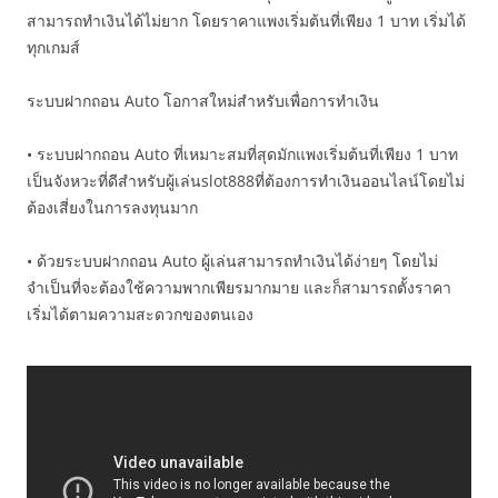
สามารถทำเงินได้ไม่ยาก โดยราคาแพงเริ่มต้นที่เพียง 1 บาท เริ่มได้
ทุกเกมส์
ระบบฝากถอน Auto โอกาสใหม่สำหรับเพื่อการทำเงิน
• ระบบฝากถอน Auto ที่เหมาะสมที่สุดมักแพงเริ่มต้นที่เพียง 1 บาท
เป็นจังหวะที่ดีสำหรับผู้เล่นslot888ที่ต้องการทำเงินออนไลน์โดยไม่
ต้องเสี่ยงในการลงทุนมาก
• ด้วยระบบฝากถอน Auto ผู้เล่นสามารถทำเงินได้ง่ายๆ โดยไม่
จำเป็นที่จะต้องใช้ความพากเพียรมากมาย และก็สามารถตั้งราคา
เริ่มได้ตามความสะดวกของตนเอง