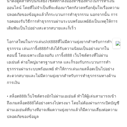
น่าดึงดูดสำหรับนักเสี่ยงโชคที่กำลังมองหาช่องทางในการทำเงิน
ออนไลน์ โดยที่ไม่จำเป็นที่จะต้องมาวิตกกังวลหรือกลุ้มใจเรื่องความ
ปลอดภัยของข้อมูลแล้วก็กระบวนการทำธุรกรรม นอกจากนั้น การ
รอคอยงรับวิธีการทำธุรกรรมผ่านระบบพร้อมเพย์ยังเป็นเหตุให้การ
เดิมพันเป็นไปอย่างสะดวกสบายและก็เร็ว
โอกาสใหม่ในการเล่นslot888ที่ไม่มีความยุ่งยากสำหรับการทำ
ธุรกรรม เล่นเกาจิ้ง888กำลังได้รับความนิยมเป็นอย่างมากใน
ตอนนี้ โดยเฉพาะเมื่อเจอกับ เกาจิ้ง888 เว็บไซต์ตรงที่ไม่ผ่าน
เอเย่นต์ ค่ายใหญ่มาตรฐานสากล และก็รองรับกระบวนการทำ
ธุรกรรมผ่านระบบพร้อมเพย์ ทำให้การเล่นเกมสล็อตเป็นไปอย่าง
สะดวกสบายและไม่มีความยุ่งยากสำหรับการทำธุรกรรมทางด้าน
การเงิน
• สล็อต888เว็บไซต์ตรงมักไม่ผ่านเอเย่นต์ ทำให้ผู้เล่นสามารถเข้า
ถึงเกมสล็อต888ได้อย่างตรงไปตรงมา โดยไม่ต้องผ่านการเปิดบัญชี
ผ่านเอเย่นต์ที่บางทีอาจเพิ่มความยุ่งยากแล้วก็มีความเสี่ยงต่อความ
ปลอดภัยของข้อมูล