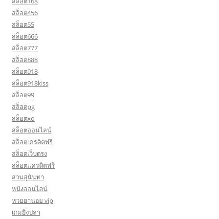
สล็อต168
สล็อต456
สล็อต55
สล็อต666
สล็อต777
สล็อต888
สล็อต918
สล็อต918kiss
สล็อต99
สล็อตpg
สล็อตxo
สล็อตออนไลน์
สล็อตเครดิตฟรี
สล็อตเว็บตรง
สล็อตเเครดิตฟรี
สวนสุนันทา
หนังออนไลน์
หวยฮานอย vip
เกมยิงปลา