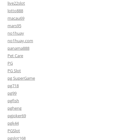
live22slot
lotto888
macau69
mars95
no1huay
no1huay.com
panama888
Pet Care
PG
PG Slot
pg SuperGame
pg718
pg99
pgfish
pgheng
pgjoker69
pgk44
PGSlot
pgslot168