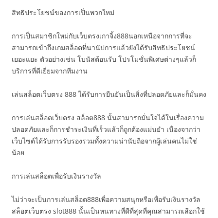
สิทธิประโยชน์ของการเป็นพวกใหม่
การเป็นสมาชิกใหม่กับเว็บตรงเกาจิ้ง888นอกเหนือจากการที่จะ
สามารถเข้าถึงเกมสล็อตที่นานัปการแล้วยังได้รับสิทธิประโยชน์
เยอะแยะ ตัวอย่างเช่น โบนัสต้อนรับ โปรโมชั่นพิเศษต่างๆแล้วก็
บริการที่ดีเยี่ยมจากทีมงาน
เล่นสล็อตเว็บตรง 888 ได้รับการยืนยันเป็นสิ่งที่ปลอดภัยและก็มั่นคง
การเล่นสล็อตเว็บตรง สล็อต888 นั้นสามารถมั่นใจได้ในเรื่องความ
ปลอดภัยและก็การชำระเงินที่เร็วแล้วก็ถูกต้องแม่นยำ เนื่องจากว่า
เว็บไซต์ได้รับการรับรองรวมทั้งความน่านับถือจากผู้เล่นคนไม่ใช่
น้อย
การเล่นสล็อตเพื่อรับเงินรางวัล
ไม่ว่าจะเป็นการเล่นสล็อต888เพื่อความสนุกหรือเพื่อรับเงินรางวัล
สล็อตเว็บตรง slot888 นั้นเป็นหนทางที่ดีที่สุดที่คุณสามารถเลือกใช้