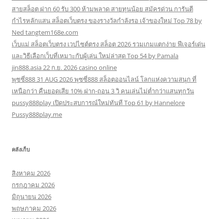
สายสล็อต ฝาก 60 รับ 300 ห้ามพลาด สายทุนน้อย สมัครด่วน การันตี
กำไรหลักแสน สล็อตเว็บตรง ของรางวัลกำลังรอ เจ้าของใหม่ Top 78 by
Ned tangtem168e.com
เว็บแม่ สล็อตเว็บตรง เวปไซต์ตรง สล็อต 2026 รวมเกมแตกง่าย ฟีเจอร์เด่น
และวิธีเลือกเว็บที่เหมาะกับผู้เล่น ใหม่ล่าสุด Top 54 by Pamala
jin888.asia 22 ก.ย. 2026 casino online
พุซซี่888 31 AUG 2026 พุซซี่888 สล็อตออนไลน์ โลกแห่งความสนุก ที่
เหนือกว่า คืนยอดเสีย 10% ฝาก-ถอน 3 วิ คนเล่นไม่ต่ำกว่าแสนทุกวัน
pussy888play เปิดประสบการณ์ใหม่ทันที Top 61 by Hannelore
Pussy888play.me
คลังเก็บ
สิงหาคม 2026
กรกฎาคม 2026
มิถุนายน 2026
พฤษภาคม 2026