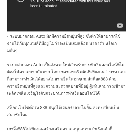
• ระบบฝากถอน Auto มักมีความยืดหยุ่นที่สูง ซึ่งทำให้สามารถใช้
งานได้กับทุกเกมส์ที่มีอยู่ ไม่ว่าจะเป็นเกมสล็อต บาคาร่า หรือเก
มอื่นๆ
ระบบฝากถอน Auto เป็นจังหวะใหม่สำหรับการทำเงินออนไลน์ที่ไม่
ต้องใช้ความบากบั่นมาก โดยราคาแพงเริ่มต้นที่เพียงแค่ 1 บาท และ
ก็สามารถทำเงินได้อย่างไม่ยากเย็นในทุกๆเกมส์สล็อต888 ด้วย
ความยืดหยุ่นที่สูงและความสะดวกสบายที่มีอยู่ ผู้เล่นสามารถเข้ามา
เพลิดเพลินเจริญใจกับกระบวนการทำเงินออนไลน์ได้
สล็อตเว็บไซต์ตรง 888 สนุกได้เงินจริงจ่ายไม่อั้น ลงทะเบียนเป็น
สมาชิกใหม่
เกาจิ้ง888ไม่เพียงแค่สร้างเสริมความสนุกสนานร่าเริงแล้วก็