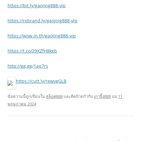
https://bit.ly/gaojing888-vip
https://rebrand.ly/gaojing888-vip
https://wow.in.th/gaojing888-vip
https://t.co/29XZfH8kgb
http://gg.gg/1aq7rs
https://cutt.ly/rewvgGLB
ข้อความนี้ถูกเขียนใน
สล็อต888
และติดป้ายกำกับ
เกาจิ้ง888
บน
11
พฤษภาคม 2024