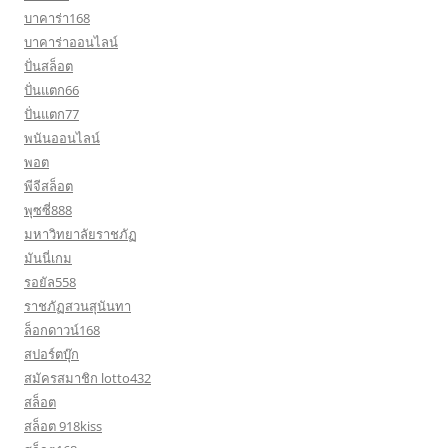
บาคาร่า168
บาคาร่าออนไลน์
ปั่นสล็อต
ปั่นแตก66
ปั่นแตก77
พนันออนไลน์
พอต
พีจีสล็อต
พุซซี่888
มหาวิทยาลัยราชภัฏ
มันนี่เกม
รอยัล558
ราชภัฏสวนสุนันทา
ล็อกดาวน์168
สปอร์ตบุ๊ก
สมัครสมาชิก lotto432
สล็อต
สล็อต 918kiss