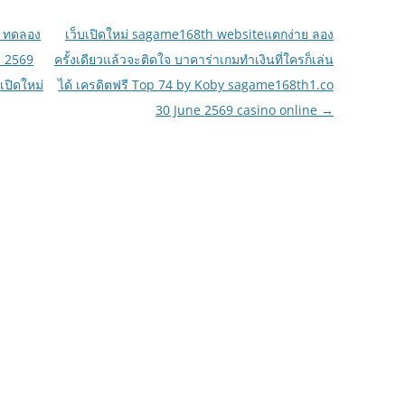
ว ทดลอง
เว็บเปิดใหม่ sagame168th websiteแตกง่าย ลอง
ค. 2569
ครั้งเดียวแล้วจะติดใจ บาคาร่าเกมทำเงินที่ใครก็เล่น
เปิดใหม่
ได้ เครดิตฟรี Top 74 by Koby sagame168th1.co
30 June 2569 casino online
→