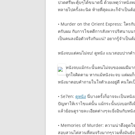
ปวดศรีษะตุ้บๆได้ขนาดนี้ ด้วยเหตุว่าหนังห
ทลายไปครั้งละนิด ท้ายที่สุดและก็จำเป็นต้อ
• Murder on the Orient Express: ใครกั
ครับผม กับการไขคดีการสังหารปริศนาบนรถไฟ
เป็นคนลงมือตัวจริงกันแน่? อยากรู้จำเป็นต้
หนังจบแต่คนไม่จบ! ดูหนัง แนวสอบปากคำที
หนังจบแม้กระนั้นคนไม่จบของผมมีมาก
ถูกใจคิดตาม หากแม้หนังจะจบ แต่ผมก
หนังมาตอบคำถามในใจตัวเองอยู่ดี คนใดเ
• Se7en:
ดูหนัง
นี่บางครั้งก็อาจจะเป็นหนั
ปัญหาให้เราไขแค่นั้น แม้กระนั้นบ่งบอกถึ
แล้วย้อนดูรายละเอียดต่างๆจะยิ่งอินกับหน
• Memories of Murder: ความน่าดึงดูดใจขอ
สอบสวนไต่สวนที่สมจริงมากๆรวมทั้งมันยั