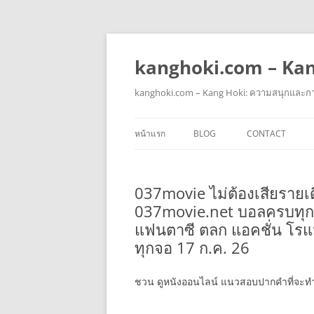
kanghoki.com – Kan
kanghoki.com – Kang Hoki: ความสนุกและการเ
หน้าแรก
BLOG
CONTACT
037movie ไม่ต้องเสียรายเดื
037movie.net บอลครบทุกคู
แฟนตาซี ตลก แอคชั่น โรแม
ทุกจอ 17 ก.ค. 26
ชวน ดูหนังออนไลน์ แนวสอบปากคำที่จะทำให้