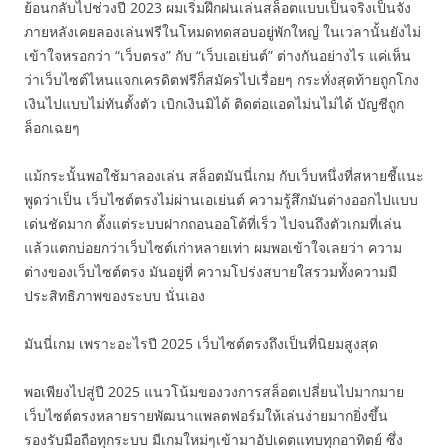
ย้อนกลับไปช่วงปี 2023 ผมเริ่มฝึกฝนเล่นสล็อตแบบเป็นจริงเป็นจัง
ภายหลังเคยลองเล่นฟรีในโหมดทดสอบอยู่พักใหญ่ ในเวลานั้นยังไม่
เข้าใจหรอกว่า “เว็บตรง” กับ “เว็บเอเย่นต์” ต่างกันอย่างไร แค่เห็น
ว่าเว็บไซต์ไหนแจกเครดิตฟรีก็สมัครไปเรื่อยๆ กระทั่งสุดท้ายถูกโกง
เงินไปแบบไม่ทันตั้งตัว เบิกเงินมิได้ ติดต่อแอดไม่นไม่ได้ บัญชีถูก
ล็อกเฉยๆ
แม้กระนั้นพอใช้มาลองเล่น สล็อตมันนี่เกม กับเว็บหนึ่งที่สหายชี้แนะ
พูดว่าเป็น เว็บไซต์ตรงไม่ผ่านเอเย่นต์ ความรู้สึกมันต่างออกไปแบบ
เด่นชัดมาก ตั้งแต่ระบบฝากถอนออโต้ที่เร็ว ไปจนถึงตัวเกมที่เล่น
แล้วแตกบ่อยกว่าเว็บไซต์เก่าหลายเท่า ผมพอเข้าใจเลยว่า ความ
ต่างของเว็บไซต์ตรง มันอยู่ที่ ความโปร่งสบายใสรวมทั้งความมี
ประสิทธิภาพของระบบ นั่นเอง
มันนี่เกม เพราะอะไรปี 2025 เว็บไซต์ตรงถึงเป็นที่นิยมสูงสุด
พอเพียงไปสู่ปี 2025 แนวโน้มของวงการสล็อตเปลี่ยนไปมากมาย
เว็บไซต์ตรงหลายรายพัฒนาแพลตฟอร์มให้เล่นง่ายมากยิ่งขึ้น
รองรับมือถือทุกระบบ มีเกมใหม่ๆเข้ามาอัปเดตแทบทุกอาทิตย์ ซึ่ง