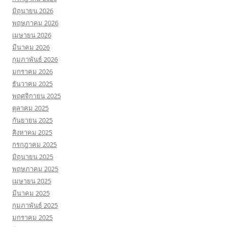
มิถุนายน 2026
พฤษภาคม 2026
เมษายน 2026
มีนาคม 2026
กุมภาพันธ์ 2026
มกราคม 2026
ธันวาคม 2025
พฤศจิกายน 2025
ตุลาคม 2025
กันยายน 2025
สิงหาคม 2025
กรกฎาคม 2025
มิถุนายน 2025
พฤษภาคม 2025
เมษายน 2025
มีนาคม 2025
กุมภาพันธ์ 2025
มกราคม 2025