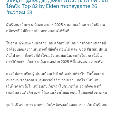
ได้จริง Top 82 by Elden moneygame 26
ธันวาคม 68
มันนี่เกม เว็บตรงสล็อตแตกง่าย 2025 รวมเกมสล็อตประสิทธิภาพ
สมัครฟรี ไม่มีอย่างต่ำ ทดสอบเล่นได้ทันที
ในฐานะผู้ที่เคยผ่านแวดวง เกม สล็อตมันนี่เกม มายาวนานหลายปี
จำต้องบอกเลยว่าเส้นทางนี้มีอีกทั้ง ตอนได้ และ ช่วงเสีย ผสมปนเป
กันไป แต่ว่าสิ่งหนึ่งที่ทำให้ผมยังเล่นต่อเนื่องจนถึงในเวลานี้เป็น
การได้พบกับ เว็บตรงสล็อตแตกง่าย 2025 ที่ทั้งเล่นสนุก จ่ายจริง
และไม่เอาเปรียบผู้เล่นเสมือนเว็บไซต์เอเย่นต์ทั่วๆไป วันนี้ผมเลย
อยากมา “เล่าจากประสบการณ์จริง” ว่าเพราะเหตุไร มันนี่เกม
เว็บไซต์ตรงถึงไม่เหมือนกับเว็บทั่วๆไปขนาดนั้น รวมทั้งจะแชร์
เทคนิคส่วนตัวที่ช่วยทำให้เล่นสล็อตได้อย่างคุ้ม ไม่ต้องกลัวขาดทุน
จุดกำเนิดของการตามหา เว็บไซต์ตรงสล็อตแตกง่าย เว็บ มันนี่ เกม