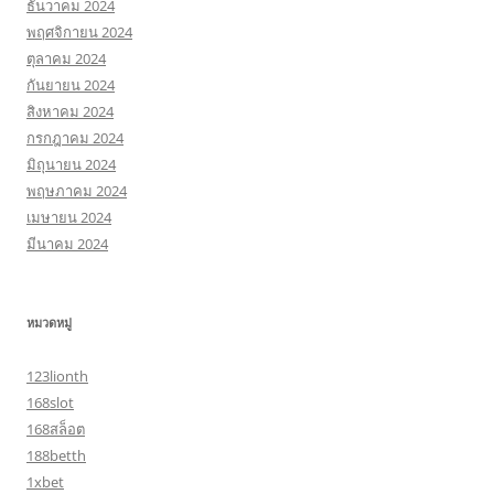
ธันวาคม 2024
พฤศจิกายน 2024
ตุลาคม 2024
กันยายน 2024
สิงหาคม 2024
กรกฎาคม 2024
มิถุนายน 2024
พฤษภาคม 2024
เมษายน 2024
มีนาคม 2024
หมวดหมู่
123lionth
168slot
168สล็อต
188betth
1xbet