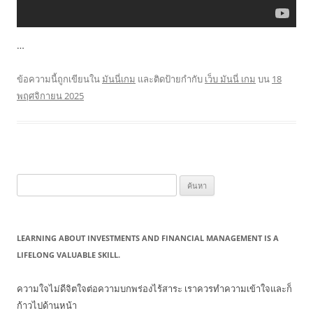
…
ข้อความนี้ถูกเขียนใน
มันนี่เกม
และติดป้ายกำกับ
เว็บ มันนี่ เกม
บน
18
พฤศจิกายน 2025
ค้นหา
สำหรับ:
LEARNING ABOUT INVESTMENTS AND FINANCIAL MANAGEMENT IS A
LIFELONG VALUABLE SKILL.
ความใจไม่ดีจิตใจต่อความบกพร่องไร้สาระ เราควรทำความเข้าใจและก็
ก้าวไปด้านหน้า