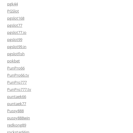
pgk44
PGSlot
pgslot168
pgslot77
pgslot77.io
pgslot99
pgslot99.in
pgslotfish
pokbet
PunPro66
PunPro66.tv
PunPro777
PunPro777.tv
puntaek66
puntaek77
Pussy888
pussy888win
redkong89
rockstar66m