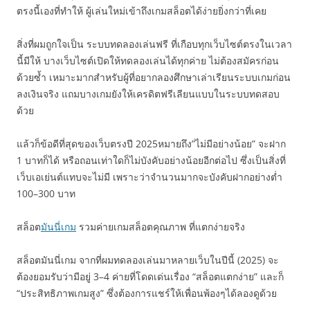
ตรงนี้เองที่ทำให้ ผู้เล่นใหม่เข้าถึงเกมสล็อตได้ง่ายยิ่งกว่าที่เคย
สิ่งที่ผมถูกใจเป็น ระบบทดลองเล่นฟรี ที่เกือบทุกเว็บไซต์ตรงในเวลา
นี้มีให้ บางเว็บไซต์เปิดให้ทดลองเล่นได้ทุกค่าย ไม่ต้องสมัครก่อน
ด้วยซ้ำ เหมาะมากสำหรับผู้ที่อยากลองศึกษาเล่าเรียนระบบเกมก่อน
ลงเงินจริง แถมบางเกมยังให้เครดิตฟรีเลียนแบบในระบบทดสอบ
ด้วย
แล้วก็ข้อดีที่สุดของเว็บตรงปี 2025หมายถึง”ไม่มีอย่างน้อย” จะฝาก
1 บาทก็ได้ หรือถอนเท่าใดก็ไม่บังคับอย่างน้อยอีกต่อไป ซึ่งเป็นสิ่งที่
เว็บเอเย่นต์แทบจะไม่มี เพราะว่าจำนวนมากจะบังคับฝากอย่างต่ำ
100–300 บาท
สล็อต
มันนี่เกม
รวมค่ายเกมสล็อตคุณภาพ ที่แตกง่ายจริง
สล็อตมันนี่เกม จากที่ผมทดลองเล่นมาหลายเว็บในปีนี้ (2025) จะ
ต้องยอมรับว่ามีอยู่ 3–4 ค่ายที่โดดเด่นเรื่อง “สล็อตแตกง่าย” และก็
“ประสิทธิภาพเกมสูง” ซึ่งต้องการแชร์ให้เพื่อนพ้องๆได้ลองดูด้วย