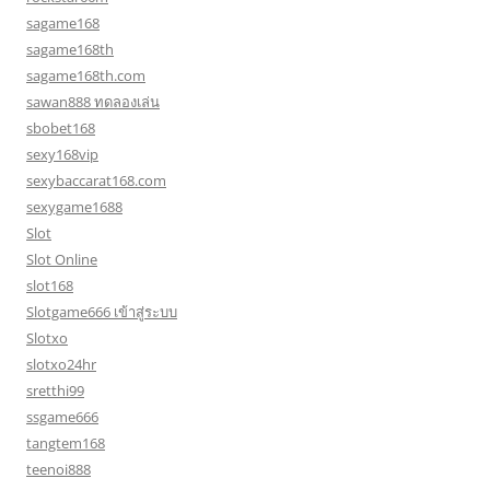
sagame168
sagame168th
sagame168th.com
sawan888 ทดลองเล่น
sbobet168
sexy168vip
sexybaccarat168.com
sexygame1688
Slot
Slot Online
slot168
Slotgame666 เข้าสู่ระบบ
Slotxo
slotxo24hr
sretthi99
ssgame666
tangtem168
teenoi888