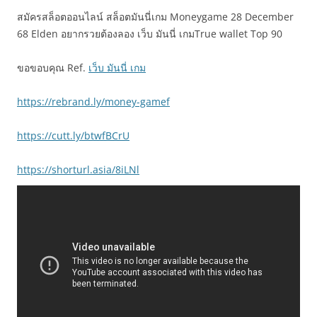
สมัครสล็อตออนไลน์ สล็อตมันนี่เกม Moneygame 28 December
68 Elden อยากรวยต้องลอง เว็บ มันนี่ เกมTrue wallet Top 90
ขอขอบคุณ Ref.
เว็บ มันนี่ เกม
https://rebrand.ly/money-gamef
https://cutt.ly/btwfBCrU
https://shorturl.asia/8iLNl