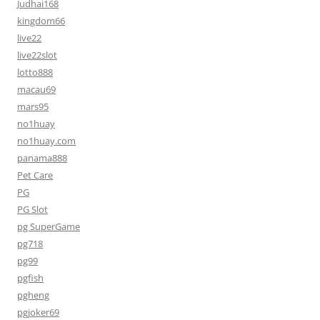
Judhai168
kingdom66
live22
live22slot
lotto888
macau69
mars95
no1huay
no1huay.com
panama888
Pet Care
PG
PG Slot
pg SuperGame
pg718
pg99
pgfish
pgheng
pgjoker69