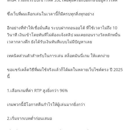
ซึ่งเว็บที่ผมเลือกเล่นในเวลานี้ก็มีครบทุกสิ่งทุกอย่าง
อีกอย่างที่ทำให้เชื่อมั่นคือ ระบบฝากถอนออโต้ ที่ใช้เวลาไม่ถึง 10
วินาที เงินเข้าโดยทันทีไม่ต้องแจ้งสลิป ผมเคยถอนรางวัลหลักหมื่น
เวลากลางดึก ยังได้รับเงินทันทีแบบไม่มีปัญหาเลย
เทคนิคส่วนตัวสำหรับในการเล่น สล็อตมันนี่เกม ให้แตกง่าย
ขอแชร์เคล็ดวิธีที่ผมใช้จริงแล้วก็ได้ผลในหลายเว็บไซต์ตรง ปี 2025
นี้
1.เลือกเกมที่ค่า RTP สูงยิ่งกว่า 96%
เกมพวกนี้มีโอกาสคืนกำไรให้ผู้เล่นมากยิ่งกว่า
2.เริ่มจากเบทต่ำก่อนเสมอ