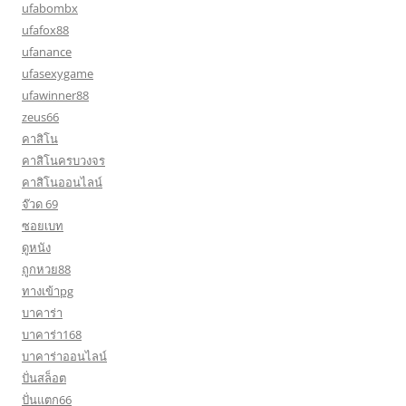
ufabombx
ufafox88
ufanance
ufasexygame
ufawinner88
zeus66
คาสิโน
คาสิโนครบวงจร
คาสิโนออนไลน์
จ๊วด 69
ซอยเบท
ดูหนัง
ถูกหวย88
ทางเข้าpg
บาคาร่า
บาคาร่า168
บาคาร่าออนไลน์
ปั่นสล็อต
ปั่นแตก66