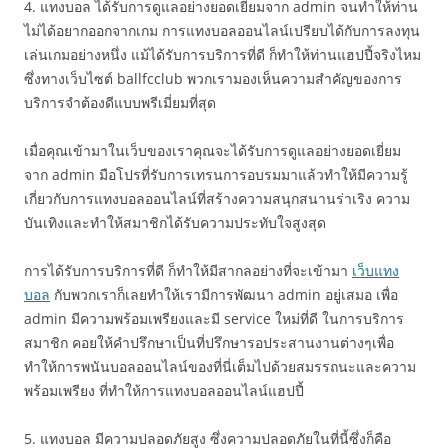
4. แทงบอล ได้รับการดูแลอย่างยอดเยี่ยมจาก admin จนทำให้ท่าน
ไม่ได้อยากออกจากเกม การแทงบอลออนไลน์เปรียบได้กับการลงทุน
เล่นเกมอย่างหนึ่ง แม้ได้รับการบริการที่ดี ก็ทำให้ท่านแฮปปี้จริงไหม
ซึ่งทางเว็บไซต์ ballfcclub พวกเรามองเห็นความสำคัญของการ
บริการจำต้องดีแบบพรีเมี่ยมที่สุด
เมื่อคุณเข้ามาในเว็บของเราคุณจะได้รับการดูแลอย่างยอดเยี่ยม
จาก admin มือโปรที่รับการเทรนการอบรมมาแล้วทำให้มีความรู้
เกี่ยวกับการแทงบอลออนไลน์ที่สร้างความสนุกสนานร่าเริง ความ
บันเทิงและทำให้สมาชิกได้รับความประทับใจสูงสุด
การได้รับการบริการที่ดี ก็ทำให้มีสากลอย่างที่จะเข้ามา
เว็บแทง
บอล
กับพวกเราก็เลยทำให้เรามีการพัฒนา admin อยู่เสมอ เพื่อ
admin มีความพร้อมเพรียงและมี service ใหม่ที่ดี ในการบริการ
สมาชิก คอยให้คำปรึกษาเป็นที่ปรึกษารอประสานงานต่างๆเพื่อ
ทำให้การพนันบอลออนไลน์ของที่นี่เต็มไปด้วยสมรรถนะและความ
พร้อมเพรียง ที่ทำให้การแทงบอลออนไลน์แฮปปี้
5. แทงบอล มีความปลอดภัยสูง ซึ่งความปลอดภัยในที่นี้ซึ่งก็คือ