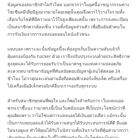
ข้อมูลของสมาชิกจำไม่รั่วไหล นอกจากว่าในยุคนี้อาชญากรรมทาง
โซเชียลมีเดียมีสูงมากมายโดยเหตุนั้นคุณจึงควรไว้วางใจรวมทั้ง
เลือกเว็บไซต์ที่มีความน่าไว้ใจสูงเพียงแค่นั้น เพราะการลงทะเบียน
เป็นสมาชิกควรต้องเซ็น รวมทั้งข้อมูลส่วนตัว เพื่อยืนยันตัวตนใน
การรับเงินจากการแทงบอลออนไลน์แล้วชนะ
แทงบอล เพราะฉะนั้นข้อมูลนี้จะต้องถูกเก็บเป็นความลับแล้วก็
คุ้มครองป้องกัน hacker ด้วย เราจึงปรับปรุงระบบด้วยประสิทธิภาพ
สูงสุดและได้รับการยอมรับว่าเป็นมาตรฐานแห่งความปลอดภัย
สะดวกสบายรักษาข้อมูลที่ทันสมัยตอบปัญหาผู้เล่นได้ตลอด 24
ชั่วโมง ไม่ว่าคุณจะเล่นผ่านมือถือคอมพิวเตอร์แท็บเล็ต หรือเครื่อง
ไม้เครื่องมืออิเล็กทรอนิกส์อื่นๆเรารองรับทุกระบบ
สำหรับสมาชิกทุกคนที่พอใจ และก็พอใจสำหรับการ เว็บแทงบอล
พวกเราชี้แนะว่ามาตรงนี้เป็นเว็บพนันบอล ที่เป็นประโยชน์กว่าที่
คุณคิดเพราะว่าไม่ใช่แค่การแทงบอลได้เงินอย่างเดียว แม้กระนั้น
เป็นการแทงบอลแล้วได้รับความสนุกได้รับประสบการณ์ที่ดี มีแอด
ไม่นรอดูแล ทำให้คุณได้รับโบนัสรวมทั้งเงินรางวัลที่คุ้มค่ามากกว่า
เดิมสมัครเป็นสมาชิกเว็บนี้ไม่มีผิดหวังเป็นเว็บไซต์ตรงไม่ผ่าน