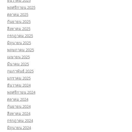
ธันวาคม 2025
พฤศจิกายน 2025
ตุลาคม 2025
กันยายน 2025
สิงหาคม 2025
กรกฎาคม 2025
มิถุนายน 2025
พฤษภาคม 2025
เมษายน 2025
มีนาคม 2025
กุมภาพันธ์ 2025
มกราคม 2025
ธันวาคม 2024
พฤศจิกายน 2024
ตุลาคม 2024
กันยายน 2024
สิงหาคม 2024
กรกฎาคม 2024
มิถุนายน 2024