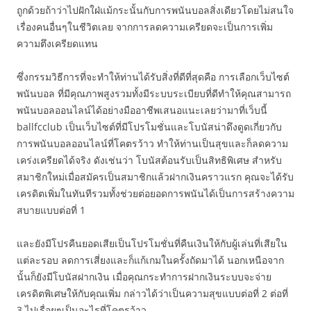
ถูกด้วยถ้าว่าไปฝักใฝ่แม้กระนั้นกับการพนันบอลสิ่งเดียวโดยไม่สนใจ
เรื่องคนอื่นๆในชีวิตเลย จากการลดความเครียดจะเป็นการเพิ่ม
ความตึงเครียดแทน
ซึ่งกรรมวิธีการที่จะทำให้ท่านได้รับสิ่งที่ดีที่สุดคือ การเลือกเว็บไซต์
พนันบอล ที่มีคุณภาพสูงรวมทั้งมีระบบระเบียบที่ดีทำให้คุณสามารถ
พนันบอลออนไลน์ได้อย่างมืออาชีพเสนอแนะเลยว่ามาที่เว็บนี้
ballfcclub เป็นเว็บไซต์ที่มีโปรโมชั่นและโบนัสน่าดึงดูดเกี่ยวกับ
การพนันบอลออนไลน์ที่โคตรว้าว ทำให้ท่านเป็นสุขและก็ลดความ
เคร่งเครียดได้จริง ดังเช่นว่า โบนัสต้อนรับเป็นสิทธิพิเศษ สำหรับ
สมาชิกใหม่เมื่อสมัครเป็นสมาชิกแล้วฝากเงินคราวแรก คุณจะได้รับ
เครดิตเพิ่มในทันทีรวมทั้งช่วยต่อยอดการพนันได้เป็นการสร้างความ
สบายแบบต่อที่ 1
และยังมีโปรคืนยอดเสียเป็นโปรโมชั่นที่คืนเงินให้กับผู้เล่นที่เสียใน
แต่ละรอบ ลดการเสี่ยงและก็แก้เกมในครั้งถัดมาได้ นอกเหนือจาก
นั้นก็ยังมีโบนัสฝากเงิน เมื่อคุณกระทำการฝากเงินระบบจะจ่าย
เครดิตพิเศษให้กับคุณเพิ่ม กล่าวได้ว่าเป็นความสุขแบบต่อที่ 2 ต่อที่
3 ไปเรื่อยๆเป็นอะไรที่โคตรว้าว