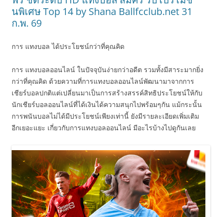
นพิเศษ Top 14 by Shana Ballfcclub.net 31
ก.พ. 69
การ แทงบอล ได้ประโยชน์กว่าที่คุณคิด
การ แทงบอลออนไลน์ ในปัจจุบันง่ายกว่าอดีต รวมทั้งมีสาระมากยิ่ง
กว่าที่คุณคิด ด้วยความที่การแทงบอลออนไลน์พัฒนามาจากการ
เชียร์บอลปกติแต่เปลี่ยนมาเป็นการสร้างสรรค์สิทธิประโยชน์ให้กับ
นักเชียร์บอลออนไลน์ที่ได้เงินได้ความสนุกไปพร้อมๆกัน แม้กระนั้น
การพนันบอลไม่ได้มีประโยชน์เพียงเท่านี้ ยังมีรายละเอียดเพิ่มเติม
อีกเยอะแยะ เกี่ยวกับการแทงบอลออนไลน์ มีอะไรบ้างไปดูกันเลย