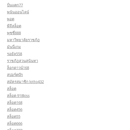
ปั่นแตก77
พนันออนไลน์
พอต
พีจีสล็อต
พุซซี่888
มหาวิทยาลัยราชภัฏ
มันนี่เกม
รอยัล558
ราชภัฏสวนสุนันทา
ล็อกดาวน์168
สปอร์ตบุ๊ก
สมัครสมาชิก lotto432
สล็อต
สล็อต 918kiss
สล็อต168
สล็อต456
สล็อต55
สล็อต666