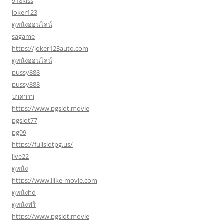
918kiss
joker123
ดูหนังออนไลน์
sagame
https://joker123auto.com
ดูหนังออนไลน์
pussy888
pussy888
บาคาร่า
https://www.pgslot.movie
pgslot77
pg99
https://fullslotpg.us/
live22
ดูหนัง
https://www.ilike-movie.com
ดูหนังhd
ดูหนังฟรี
https://www.pgslot.movie