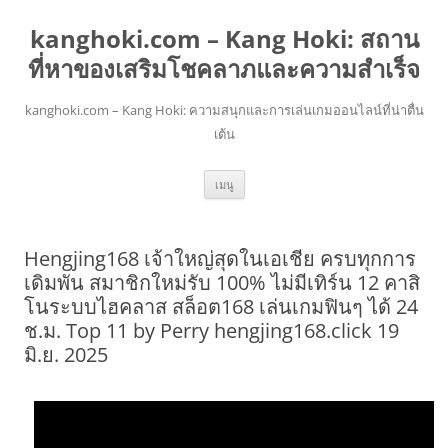
kanghoki.com – Kang Hoki: สถาน
ที่หาของเสริมโชคลาภและความสำเร็จ
kanghoki.com – Kang Hoki: ความสนุกและการเล่นเกมออนไลน์ที่น่าตื่น
เต้น
ข้าม
เมนู
ไป
ยัง
เนื้อหา
Hengjing168 เจ้าใหญ่สุดในเอเชีย ครบทุกการ
เดิมพัน สมาชิกใหม่รับ 100% ไม่มีเทิร์น 12 คาสิ
โนระบบไฮคลาส สล็อต168 เล่นเกมฟินๆ ได้ 24
ช.ม. Top 11 by Perry hengjing168.click 19
มิ.ย. 2025