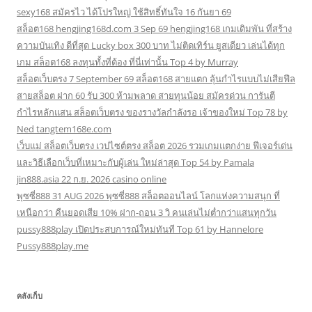
sexy168 สมัครไว ได้โปรใหญ่ ใช้สิทธิ์ทันใจ 16 กันยา 69
สล็อต168 hengjing168d.com 3 Sep 69 hengjing168 เกมเดิมพัน ที่สร้าง
ความบันเทิง ดีที่สุด Lucky box 300 บาท ไม่ติดเทิร์น ยูสเดียว เล่นได้ทุก
เกม สล็อต168 ลงทุนทั้งที่ต้อง ที่นี่เท่านั้น Top 4 by Murray
สล็อตเว็บตรง 7 September 69 สล็อต168 สายแตก ลุ้นกำไรแบบไม่เสียฟีล
สายสล็อต ฝาก 60 รับ 300 ห้ามพลาด สายทุนน้อย สมัครด่วน การันตี
กำไรหลักแสน สล็อตเว็บตรง ของรางวัลกำลังรอ เจ้าของใหม่ Top 78 by
Ned tangtem168e.com
เว็บแม่ สล็อตเว็บตรง เวปไซต์ตรง สล็อต 2026 รวมเกมแตกง่าย ฟีเจอร์เด่น
และวิธีเลือกเว็บที่เหมาะกับผู้เล่น ใหม่ล่าสุด Top 54 by Pamala
jin888.asia 22 ก.ย. 2026 casino online
พุซซี่888 31 AUG 2026 พุซซี่888 สล็อตออนไลน์ โลกแห่งความสนุก ที่
เหนือกว่า คืนยอดเสีย 10% ฝาก-ถอน 3 วิ คนเล่นไม่ต่ำกว่าแสนทุกวัน
pussy888play เปิดประสบการณ์ใหม่ทันที Top 61 by Hannelore
Pussy888play.me
คลังเก็บ