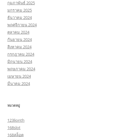
กุมภาพันธ์ 2025
มกราคม 2025
ธันวาคม 2024
พฤศจิกายน 2024
ตุลาคม 2024
กันยายน 2024
สิงหาคม 2024
กรกฎาคม 2024
มิถุนายน 2024
พฤษภาคม 2024
เมษายน 2024
มีนาคม 2024
หมวดหมู่
123lionth
168slot
168สล็อต