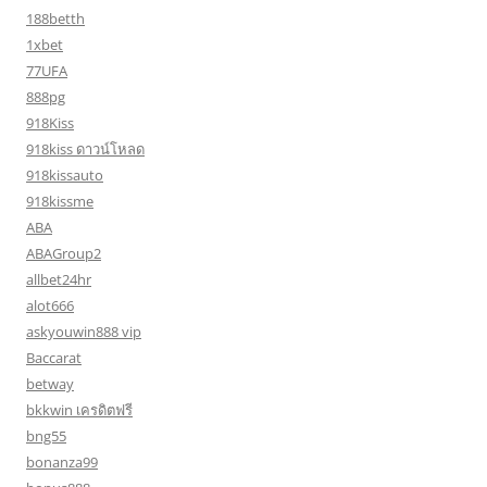
188betth
1xbet
77UFA
888pg
918Kiss
918kiss ดาวน์โหลด
918kissauto
918kissme
ABA
ABAGroup2
allbet24hr
alot666
askyouwin888 vip
Baccarat
betway
bkkwin เครดิตฟรี
bng55
bonanza99