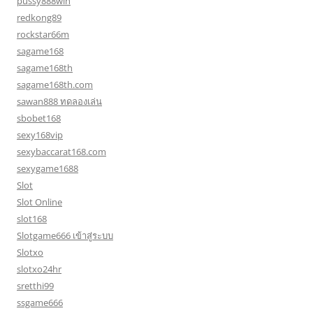
pussy888win
redkong89
rockstar66m
sagame168
sagame168th
sagame168th.com
sawan888 ทดลองเล่น
sbobet168
sexy168vip
sexybaccarat168.com
sexygame1688
Slot
Slot Online
slot168
Slotgame666 เข้าสู่ระบบ
Slotxo
slotxo24hr
sretthi99
ssgame666