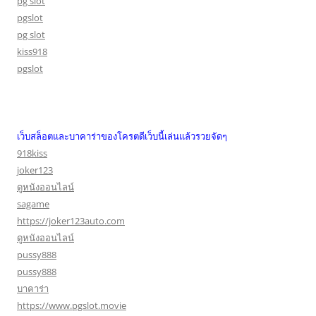
pg slot
pgslot
pg slot
kiss918
pgslot
เว็บสล็อตและบาคาร่าของโครตดีเว็บนี้เล่นแล้วรวยจัดๆ
918kiss
joker123
ดูหนังออนไลน์
sagame
https://joker123auto.com
ดูหนังออนไลน์
pussy888
pussy888
บาคาร่า
https://www.pgslot.movie