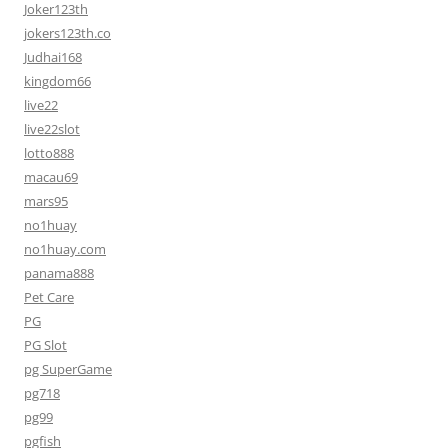
Joker123th
jokers123th.co
Judhai168
kingdom66
live22
live22slot
lotto888
macau69
mars95
no1huay
no1huay.com
panama888
Pet Care
PG
PG Slot
pg SuperGame
pg718
pg99
pgfish