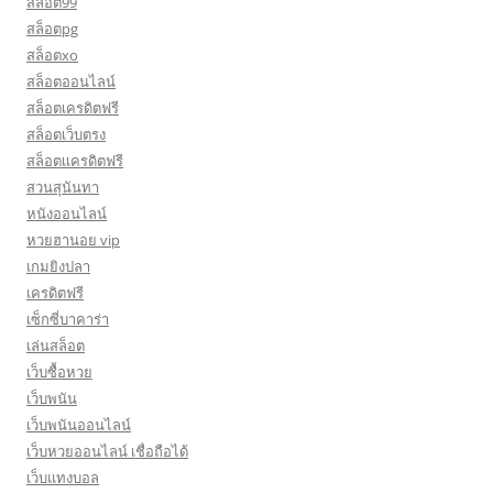
สล็อต99
สล็อตpg
สล็อตxo
สล็อตออนไลน์
สล็อตเครดิตฟรี
สล็อตเว็บตรง
สล็อตเเครดิตฟรี
สวนสุนันทา
หนังออนไลน์
หวยฮานอย vip
เกมยิงปลา
เครดิตฟรี
เซ็กซี่บาคาร่า
เล่นสล็อต
เว็บซื้อหวย
เว็บพนัน
เว็บพนันออนไลน์
เว็บหวยออนไลน์ เชื่อถือได้
เว็บแทงบอล