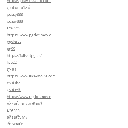
https://joker123auto.com
ดูหนังออนไลน์
pussy888
pussy888
บาคาร่า
https://www.pgslot.movie
pgslot77
pg99
https://fullslotpg.us/
live22
ดูหนัง
https://www.ilike-movie.com
ดูหนังhd
ดูหนังฟรี
https://www.pgslot.movie
สล็อตเว็บตรงเครดิตฟรี
บาคาร่า
สล็อตเว็บตรง
เว็บหวยเงิน