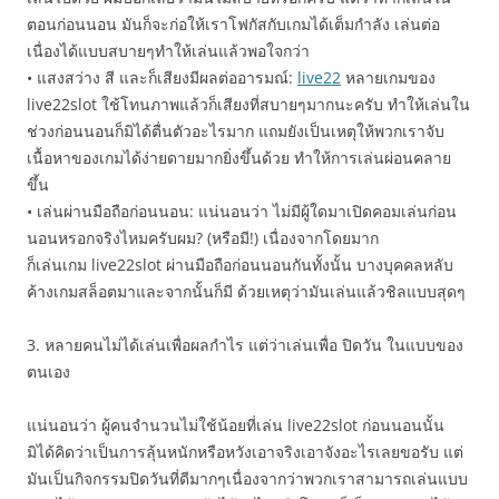
ตอนก่อนนอน มันก็จะก่อให้เราโฟกัสกับเกมได้เต็มกำลัง เล่นต่อ
เนื่องได้แบบสบายๆทำให้เล่นแล้วพอใจกว่า
• แสงสว่าง สี และก็เสียงมีผลต่ออารมณ์:
live22
หลายเกมของ
live22slot ใช้โทนภาพแล้วก็เสียงที่สบายๆมากนะครับ ทำให้เล่นใน
ช่วงก่อนนอนก็มิได้ตื่นตัวอะไรมาก แถมยังเป็นเหตุให้พวกเราจับ
เนื้อหาของเกมได้ง่ายดายมากยิ่งขึ้นด้วย ทำให้การเล่นผ่อนคลาย
ขึ้น
• เล่นผ่านมือถือก่อนนอน: แน่นอนว่า ไม่มีผู้ใดมาเปิดคอมเล่นก่อน
นอนหรอกจริงไหมครับผม? (หรือมี!) เนื่องจากโดยมาก
ก็เล่นเกม live22slot ผ่านมือถือก่อนนอนกันทั้งนั้น บางบุคคลหลับ
ค้างเกมสล็อตมาและจากนั้นก็มี ด้วยเหตุว่ามันเล่นแล้วชิลแบบสุดๆ
3. หลายคนไม่ได้เล่นเพื่อผลกำไร แต่ว่าเล่นเพื่อ ปิดวัน ในแบบของ
ตนเอง
แน่นอนว่า ผู้คนจำนวนไม่ใช้น้อยที่เล่น live22slot ก่อนนอนนั้น
มิได้คิดว่าเป็นการลุ้นหนักหรือหวังเอาจริงเอาจังอะไรเลยขอรับ แต่
มันเป็นกิจกรรมปิดวันที่ดีมากๆเนื่องจากว่าพวกเราสามารถเล่นแบบ