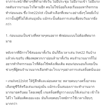
จาภาระหน้าที่ต่างๆที่ทำมาทั้งวัน ไม่มีประชุม ไม่มีงานเข้า ไม่มีแรง
กดดันจากงานอะไรก็ตามอีก คนไม่ใช่น้อยก็เลยเริ่มมองหากิจกรรม
ทำก่อนนอน ซึ่ง live22slot เป็นตัวเลือกที่เหมาะอย่างยิ่งๆโดยยิ่งไป
กว่านั้นผู้ที่ไม่ได้เล่นมุ่งมั่น แม้กระนั้นต้องการเล่นเพื่อจบวันมากยิ่ง
กว่า
1. ก่อนนอนเป็นช่วงที่หลายๆคนอยาก พักผ่อนแบบไม่ต้องคิดมาก
มาย
หลังจากที่มีการใช้สมองมาทั้งวัน มันก็ถึงเวลาเล่น live22 กันบ้าง
แล้วล่ะขอรับ เพียงพอพวกเราอ่อนล้ามาทั้งวัน คนจำนวนมากก็ไม่
อยากทำกิจกรรมอะไรที่ต้องใช้พลังเพิ่มเติม ตอนก่อนนอนก็เลยเป็น
ช่วงๆที่ผู้คนจำนวนมากเลือกทำอะไรเบาๆอย่างการเล่นสล็อตนั่นเอง
• เกมlive22slot ให้รู้สึกดีและผ่อนคลาย: หลายคนบางครั้งอาจจะ
เลือกดูซีรีส์หรือเล่นเกมมุ่งมั่น แม้กระนั้นสมองเราจะทำงานมาก
มากมายครับผม โดยเหตุนี้ เกมสล็อตที่ถูกวางแบบให้เล่นง่าย เข้าใจ
ได้ไว ไม่ต้องคิดเยอะแยะ มันก็เลยตอบโจทย์การใช้เวลาเงียบๆ
มากกว่า