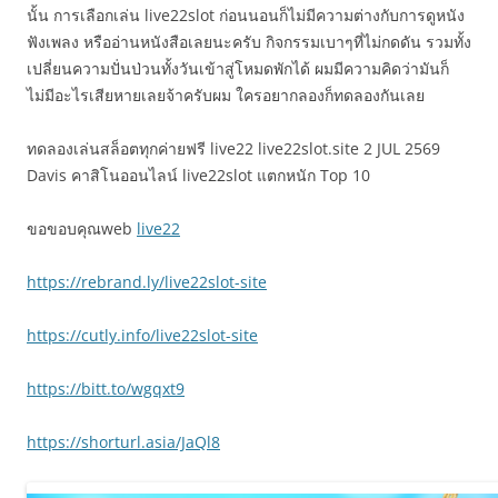
นั้น การเลือกเล่น live22slot ก่อนนอนก็ไม่มีความต่างกับการดูหนัง
ฟังเพลง หรืออ่านหนังสือเลยนะครับ กิจกรรมเบาๆที่ไม่กดดัน รวมทั้ง
เปลี่ยนความปั่นป่วนทั้งวันเข้าสู่โหมดพักได้ ผมมีความคิดว่ามันก็
ไม่มีอะไรเสียหายเลยจ้าครับผม ใครอยากลองก็ทดลองกันเลย
ทดลองเล่นสล็อตทุกค่ายฟรี live22 live22slot.site 2 JUL 2569
Davis คาสิโนออนไลน์ live22slot แตกหนัก Top 10
ขอขอบคุณweb
live22
https://rebrand.ly/live22slot-site
https://cutly.info/live22slot-site
https://bitt.to/wgqxt9
https://shorturl.asia/JaQl8