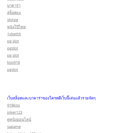
บาคาร่า
สล็อตxo
slotpg
หนังโป๊ไทย
1xbetth
pg slot
pgslot
pg slot
kiss918
pgslot
เว็บสล็อตและบาคาร่าของโครตดีเว็บนี้เล่นแล้วรวยจัดๆ
918kiss
joker123
ดูหนังออนไลน์
sagame