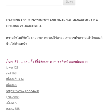
ค้นหา
สำหรับ:
LEARNING ABOUT INVESTMENTS AND FINANCIAL MANAGEMENT IS A
LIFELONG VALUABLE SKILL.
ความใจไม่ดีจิตใจต่อความบกพร่องไร้สาระ เราควรทำความเข้าใจและก็
ก้าวไปด้านหน้า
เว็บคาสิโนน่าเล่น ทั้ง
สล็อต
และ
บาคาร่า
ตึงจริงแตกบ่อยมาก
joker123
slot168
สล็อตเว็บตรง
สล็อต99
https://www.jinda44.in
JINDA888
สล็อต99
pussy888