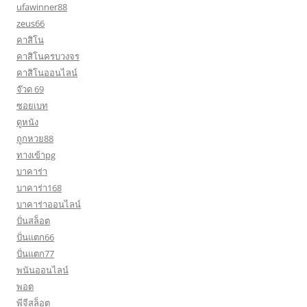
ufawinner88
zeus66
คาสิโน
คาสิโนครบวงจร
คาสิโนออนไลน์
จ๊วด 69
ซอยเบท
ดูหนัง
ถูกหวย88
ทางเข้าpg
บาคาร่า
บาคาร่า168
บาคาร่าออนไลน์
ปั่นสล็อต
ปั่นแตก66
ปั่นแตก77
พนันออนไลน์
พอต
พีจีสล็อต