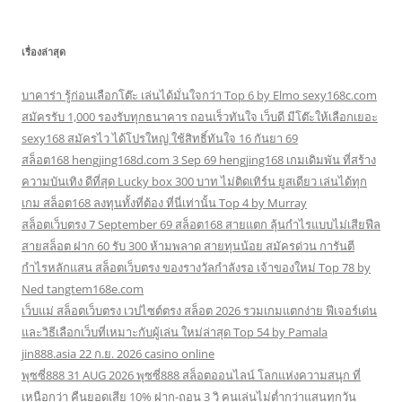
เรื่องล่าสุด
บาคาร่า รู้ก่อนเลือกโต๊ะ เล่นได้มั่นใจกว่า Top 6 by Elmo sexy168c.com
สมัครรับ 1,000 รองรับทุกธนาคาร ถอนเร็วทันใจ เว็บดี มีโต๊ะให้เลือกเยอะ
sexy168 สมัครไว ได้โปรใหญ่ ใช้สิทธิ์ทันใจ 16 กันยา 69
สล็อต168 hengjing168d.com 3 Sep 69 hengjing168 เกมเดิมพัน ที่สร้าง
ความบันเทิง ดีที่สุด Lucky box 300 บาท ไม่ติดเทิร์น ยูสเดียว เล่นได้ทุก
เกม สล็อต168 ลงทุนทั้งที่ต้อง ที่นี่เท่านั้น Top 4 by Murray
สล็อตเว็บตรง 7 September 69 สล็อต168 สายแตก ลุ้นกำไรแบบไม่เสียฟีล
สายสล็อต ฝาก 60 รับ 300 ห้ามพลาด สายทุนน้อย สมัครด่วน การันตี
กำไรหลักแสน สล็อตเว็บตรง ของรางวัลกำลังรอ เจ้าของใหม่ Top 78 by
Ned tangtem168e.com
เว็บแม่ สล็อตเว็บตรง เวปไซต์ตรง สล็อต 2026 รวมเกมแตกง่าย ฟีเจอร์เด่น
และวิธีเลือกเว็บที่เหมาะกับผู้เล่น ใหม่ล่าสุด Top 54 by Pamala
jin888.asia 22 ก.ย. 2026 casino online
พุซซี่888 31 AUG 2026 พุซซี่888 สล็อตออนไลน์ โลกแห่งความสนุก ที่
เหนือกว่า คืนยอดเสีย 10% ฝาก-ถอน 3 วิ คนเล่นไม่ต่ำกว่าแสนทุกวัน