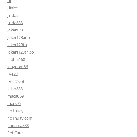
Jili
Jilislot
jinda55
jinda888
Joker123
joker123auto
Joker123th
jokers123th.co
Judhai168
kingdom66
live22
live22slot
lotto888
macau69
mars95
no1huay
no1huay.com
panama888
Pet Care