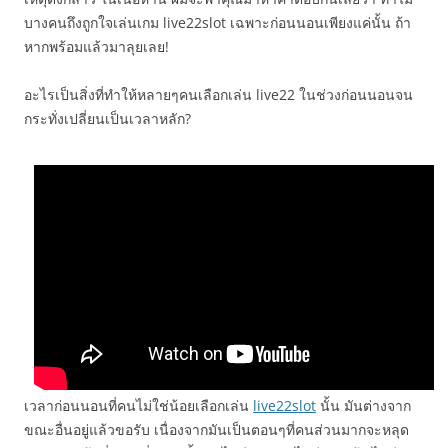
บางคนถึงถูกใจเล่นเกม live22slot เฉพาะก่อนนอนเพียงแค่นั้น ถ้า
หากพร้อมแล้วมาลุยเลย!
อะไรเป็นสิ่งที่ทำให้หลายๆคนเลือกเล่น live22 ในช่วงก่อนนอนจน
กระทั่งเปลี่ยนเป็นเวลาหลัก?
เวลาก่อนนอนที่คนไม่ใช่น้อยเลือกเล่น
live22slot
นั้น มันต่างจาก
ขณะอื่นอยู่แล้วขอรับ เนื่องจากมันเป็นตอนๆที่คนส่วนมากจะหลุด