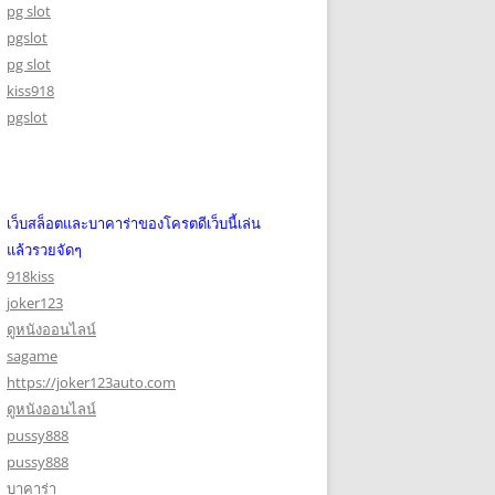
pg slot
pgslot
pg slot
kiss918
pgslot
เว็บสล็อตและบาคาร่าของโครตดีเว็บนี้เล่น
แล้วรวยจัดๆ
918kiss
joker123
ดูหนังออนไลน์
sagame
https://joker123auto.com
ดูหนังออนไลน์
pussy888
pussy888
บาคาร่า