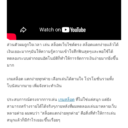
ส่วนตัวผมถูกใจเวลา เล่น สล็อตเว็บไซต์ตรง สล็อตแตกง่ายแล้วได้
เงินเยอะมากๆมันให้ความรู้ความเข้าใจสึกฟินสุดๆและพอใช้ได้
ทดลองระบบฝากถอนอัตโนมัติก็ทำให้การจัดการเงินง่ายมากยิ่งขึ้น
มาก
เกมสล็อต แตกง่ายทุกค่าย เลือกเล่นได้ตามใจ โปรโมชั่นรวมทั้ง
โบนัสมากมาย เพิ่มจังหวะทำเงิน
ประสบการณ์ตรงจากการเล่น
เกมสล็อต
ที่ไม่ใช่แค่สนุก แต่ยัง
สามารถสร้างรายได้ได้จริงๆภายหลังที่ผมทดลองเล่นมาหลายเว็บ
หลายค่าย ผมพบว่า “สล็อตแตกง่ายทุกค่าย” คือสิ่งที่ทำให้การเล่น
สนุกแล้วก็มีกำไรเยอะขึ้นเรื่อยๆ