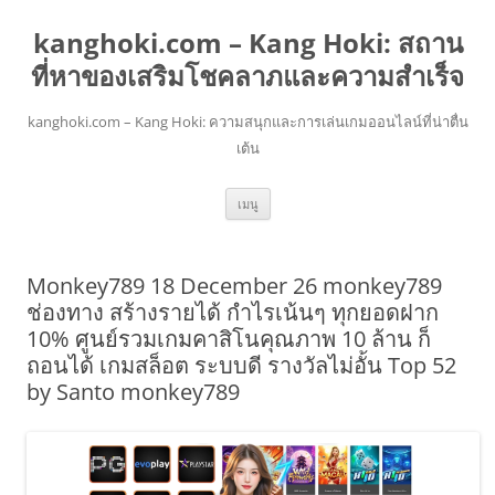
kanghoki.com – Kang Hoki: สถาน
ที่หาของเสริมโชคลาภและความสำเร็จ
kanghoki.com – Kang Hoki: ความสนุกและการเล่นเกมออนไลน์ที่น่าตื่น
เต้น
ข้าม
เมนู
ไป
ยัง
เนื้อหา
Monkey789 18 December 26 monkey789
ช่องทาง สร้างรายได้ กำไรเน้นๆ ทุกยอดฝาก
10% ศูนย์รวมเกมคาสิโนคุณภาพ 10 ล้าน ก็
ถอนได้ เกมสล็อต ระบบดี รางวัลไม่อั้น Top 52
by Santo monkey789