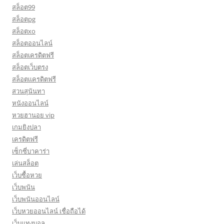
สล็อต99
สล็อตpg
สล็อตxo
สล็อตออนไลน์
สล็อตเครดิตฟรี
สล็อตเว็บตรง
สล็อตเเครดิตฟรี
สวนสุนันทา
หนังออนไลน์
หวยฮานอย vip
เกมยิงปลา
เครดิตฟรี
เซ็กซี่บาคาร่า
เล่นสล็อต
เว็บซื้อหวย
เว็บพนัน
เว็บพนันออนไลน์
เว็บหวยออนไลน์ เชื่อถือได้
เว็บแทงบอล