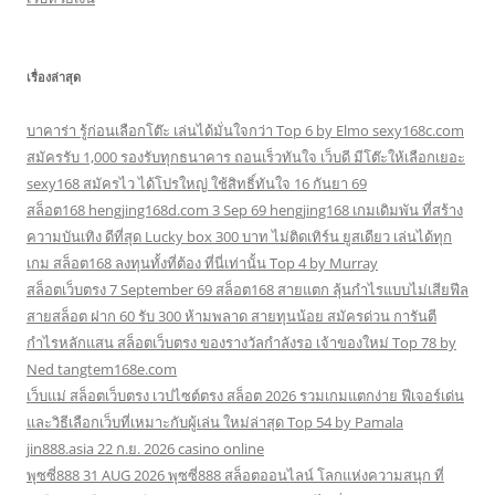
เรื่องล่าสุด
บาคาร่า รู้ก่อนเลือกโต๊ะ เล่นได้มั่นใจกว่า Top 6 by Elmo sexy168c.com
สมัครรับ 1,000 รองรับทุกธนาคาร ถอนเร็วทันใจ เว็บดี มีโต๊ะให้เลือกเยอะ
sexy168 สมัครไว ได้โปรใหญ่ ใช้สิทธิ์ทันใจ 16 กันยา 69
สล็อต168 hengjing168d.com 3 Sep 69 hengjing168 เกมเดิมพัน ที่สร้าง
ความบันเทิง ดีที่สุด Lucky box 300 บาท ไม่ติดเทิร์น ยูสเดียว เล่นได้ทุก
เกม สล็อต168 ลงทุนทั้งที่ต้อง ที่นี่เท่านั้น Top 4 by Murray
สล็อตเว็บตรง 7 September 69 สล็อต168 สายแตก ลุ้นกำไรแบบไม่เสียฟีล
สายสล็อต ฝาก 60 รับ 300 ห้ามพลาด สายทุนน้อย สมัครด่วน การันตี
กำไรหลักแสน สล็อตเว็บตรง ของรางวัลกำลังรอ เจ้าของใหม่ Top 78 by
Ned tangtem168e.com
เว็บแม่ สล็อตเว็บตรง เวปไซต์ตรง สล็อต 2026 รวมเกมแตกง่าย ฟีเจอร์เด่น
และวิธีเลือกเว็บที่เหมาะกับผู้เล่น ใหม่ล่าสุด Top 54 by Pamala
jin888.asia 22 ก.ย. 2026 casino online
พุซซี่888 31 AUG 2026 พุซซี่888 สล็อตออนไลน์ โลกแห่งความสนุก ที่