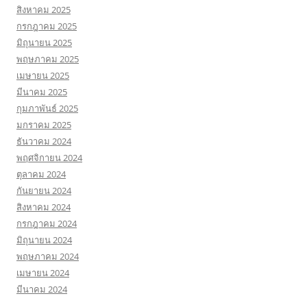
สิงหาคม 2025
กรกฎาคม 2025
มิถุนายน 2025
พฤษภาคม 2025
เมษายน 2025
มีนาคม 2025
กุมภาพันธ์ 2025
มกราคม 2025
ธันวาคม 2024
พฤศจิกายน 2024
ตุลาคม 2024
กันยายน 2024
สิงหาคม 2024
กรกฎาคม 2024
มิถุนายน 2024
พฤษภาคม 2024
เมษายน 2024
มีนาคม 2024