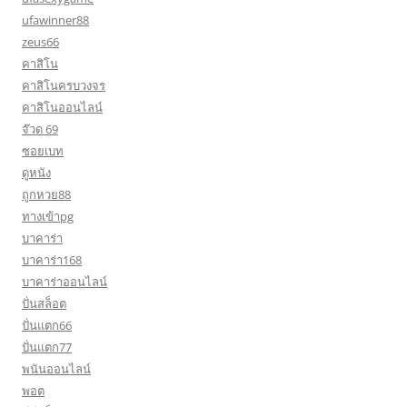
ufawinner88
zeus66
คาสิโน
คาสิโนครบวงจร
คาสิโนออนไลน์
จ๊วด 69
ซอยเบท
ดูหนัง
ถูกหวย88
ทางเข้าpg
บาคาร่า
บาคาร่า168
บาคาร่าออนไลน์
ปั่นสล็อต
ปั่นแตก66
ปั่นแตก77
พนันออนไลน์
พอต