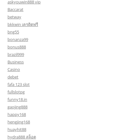
askyouwin888 vip
Baccarat
betway
bkkwin เครดิตฟรี
bng55
bonanza99
bonus888
brazil999
Business
Casino
debet
fafa 123 slot
fullslotpg
funny18.in
gaojing888
happy168
hengjing168
huayhit88
hydra888 สล็อต