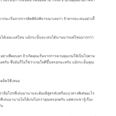
มากจะเริ่มจากการคิดพินิจพิจารณาเลยว่า ถ้าหากจะเล่นอย่างงี้
่นได้เยอะแค่ไหน แม้กระนั้นจะเล่นได้นานมากแค่ไหนมากกว่า
อย่างที่ผมบอก ถ้าเกิดคุณเริ่มจากการควบคุมเกมให้เป็นไปตาม
ครับ ซึ่งมันก็ไม่ใช่ว่าเกมใจดีขึ้นหรอกนะครับ แม้กระนั้นคุณ
ล็ดวิธีเสมอ
สึกว่ามือโปรที่เล่นมานานจะต้องมีสูตรลับหรือแนวทางพิเศษอะไร
่เล่นมานานไม่ได้เก่งไปกว่าคุณหรอกครับ แต่พวกเขารู้เรื่อง
ับ