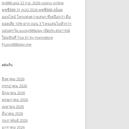
jin888.asia 22 ก.ย. 2026 casino online
พุซซี่888 31 AUG 2026 พุซซี่888 สล็อต
ออนไลน์ โลกแห่งความสนุก ที่เหนือกว่า คืน
ยอดเสีย 10% ฝาก-ถอน 3 วิ คนเล่นไม่ต่ำกว่า
แสนทุกวัน pussy888play เปิดประสบการณ์
ใหม่ทันที Top 61 by Hannelore
Pussy888play.me
คลังเก็บ
สิงหาคม 2026
กรกฎาคม 2026
มิถุนายน 2026
พฤษภาคม 2026
เมษายน 2026
มีนาคม 2026
กุมภาพันธ์ 2026
มกราคม 2026