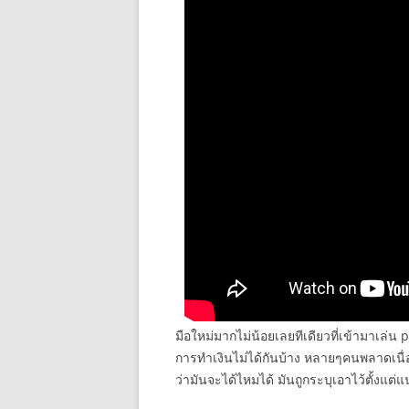
มือใหม่มากไม่น้อยเลยทีเดียวที่เข้ามาเล่น
การทำเงินไม่ได้กันบ้าง หลายๆคนพลาดเนื่อ
ว่ามันจะได้ไหมได้ มันถูกระบุเอาไว้ตั้งแ