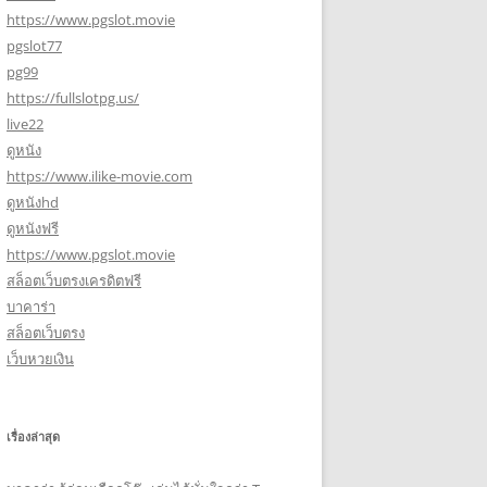
https://www.pgslot.movie
pgslot77
pg99
https://fullslotpg.us/
live22
ดูหนัง
https://www.ilike-movie.com
ดูหนังhd
ดูหนังฟรี
https://www.pgslot.movie
สล็อตเว็บตรงเครดิตฟรี
บาคาร่า
สล็อตเว็บตรง
เว็บหวยเงิน
เรื่องล่าสุด