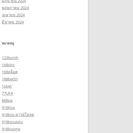
มิถุนายน 2024
พฤษภาคม 2024
เมษายน 2024
มีนาคม 2024
หมวดหมู่
123lionth
168slot
168สล็อต
188betth
1xbet
77UFA
888pg
918Kiss
918kiss ดาวน์โหลด
918kissauto
918kissme