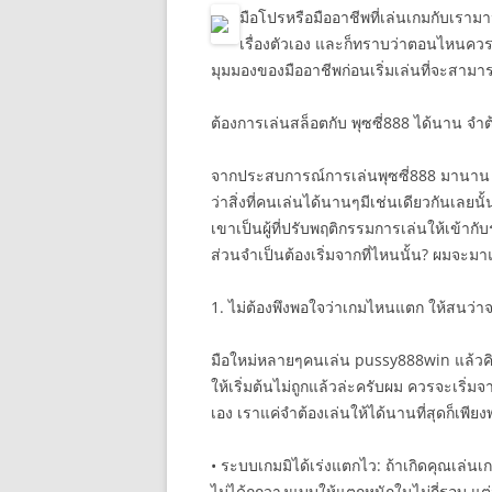
มือโปรหรือมืออาชีพที่เล่นเกมกับเราม
เรื่องตัวเอง และก็ทราบว่าตอนไหนคว
มุมมองของมืออาชีพก่อนเริ่มเล่นที่จะสามา
ต้องการเล่นสล็อตกับ พุซซี่888 ได้นาน จ
จากประสบการณ์การเล่นพุซซี่888 มานาน
ว่าสิ่งที่คนเล่นได้นานๆมีเช่นเดียวกันเลย
เขาเป็นผู้ที่ปรับพฤติกรรมการเล่นให้เข้าก
ส่วนจำเป็นต้องเริ่มจากที่ไหนนั้น? ผมจะ
1. ไม่ต้องพึงพอใจว่าเกมไหนแตก ให้สนว่
มือใหม่หลายๆคนเล่น pussy888win แล้วคิด
ให้เริ่มต้นไม่ถูกแล้วล่ะครับผม ควรจะเริ
เอง เราแค่จำต้องเล่นให้ได้นานที่สุดก็เพียง
• ระบบเกมมิได้เร่งแตกไว: ถ้าเกิดคุณเล่
ไม่ได้ถูกวางแบบให้แตกหนักในไม่กี่รอบ แ