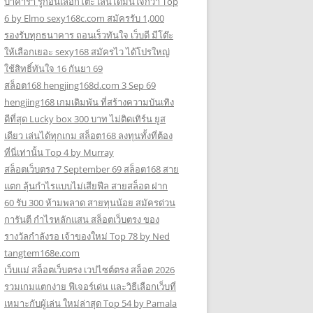
บาคาร่า รู้ก่อนเลือกโต๊ะ เล่นได้มั่นใจกว่า Top
6 by Elmo sexy168c.com สมัครรับ 1,000
รองรับทุกธนาคาร ถอนเร็วทันใจ เว็บดี มีโต๊ะ
ให้เลือกเยอะ sexy168 สมัครไว ได้โปรใหญ่
ใช้สิทธิ์ทันใจ 16 กันยา 69
สล็อต168 hengjing168d.com 3 Sep 69
hengjing168 เกมเดิมพัน ที่สร้างความบันเทิง
ดีที่สุด Lucky box 300 บาท ไม่ติดเทิร์น ยูส
เดียว เล่นได้ทุกเกม สล็อต168 ลงทุนทั้งที่ต้อง
ที่นี่เท่านั้น Top 4 by Murray
สล็อตเว็บตรง 7 September 69 สล็อต168 สาย
แตก ลุ้นกำไรแบบไม่เสียฟีล สายสล็อต ฝาก
60 รับ 300 ห้ามพลาด สายทุนน้อย สมัครด่วน
การันตี กำไรหลักแสน สล็อตเว็บตรง ของ
รางวัลกำลังรอ เจ้าของใหม่ Top 78 by Ned
tangtem168e.com
เว็บแม่ สล็อตเว็บตรง เวปไซต์ตรง สล็อต 2026
รวมเกมแตกง่าย ฟีเจอร์เด่น และวิธีเลือกเว็บที่
เหมาะกับผู้เล่น ใหม่ล่าสุด Top 54 by Pamala