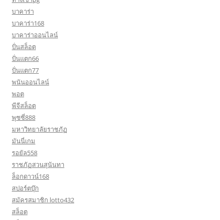
บาคาร่า
บาคาร่า168
บาคาร่าออนไลน์
ปั่นสล็อต
ปั่นแตก66
ปั่นแตก77
พนันออนไลน์
พอต
พีจีสล็อต
พุซซี่888
มหาวิทยาลัยราชภัฏ
มันนี่เกม
รอยัล558
ราชภัฏสวนสุนันทา
ล็อกดาวน์168
สปอร์ตบุ๊ก
สมัครสมาชิก lotto432
สล็อต