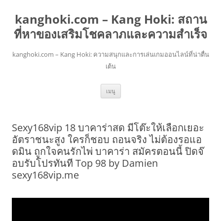
kanghoki.com – Kang Hoki: สถาน
ที่หาของเสริมโชคลาภและความสำเร็จ
kanghoki.com – Kang Hoki: ความสนุกและการเล่นเกมออนไลน์ที่น่าตื่น
เต้น
ข้าม
เมนู
ไป
ยัง
เนื้อหา
Sexy168vip 18 บาคาร่าสด มีโต๊ะให้เลือกเยอะ
อัตราชนะสูง ใครก็ชอบ ถอนจริง ไม่ต้องรอแอ
ดมิน ถูกใจคนรักไพ่ บาคาร่า สมัครตอนนี้ ปิดจ๊
อบรับโปรทันที Top 98 by Damien
sexy168vip.me