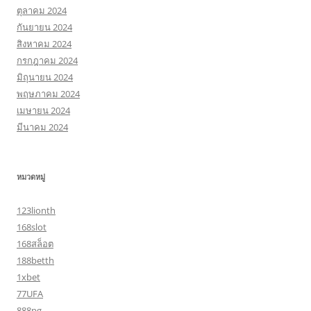
ตุลาคม 2024
กันยายน 2024
สิงหาคม 2024
กรกฎาคม 2024
มิถุนายน 2024
พฤษภาคม 2024
เมษายน 2024
มีนาคม 2024
หมวดหมู่
123lionth
168slot
168สล็อต
188betth
1xbet
77UFA
888pg