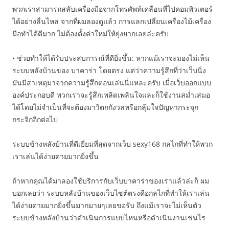
พวกเราสามารถสลับเครื่องมือจากโทรศัพท์เคลื่อนที่ไปคอมพิวเตอร์
ได้อย่างลื่นไหล จากที่ผมลองดูแล้ว การแลกเปลี่ยนเครื่องไม้เครื่อง
มือทำได้ดีมาก ไม่ต้องตั้งค่าใหม่ให้ยุ่งยากเลยล่ะครับ
• ช่วยทำให้ได้รับประสบการณ์ที่ดียิ่งขึ้น: หากแม้เราจะมองไม่เห็น
ระบบหลังบ้านของ บาคาร่า โดยตรง แต่ว่าความรู้สึกที่ว่าเว็บนิ่ง
มันมีสาเหตุมาจากความรู้สึกตอนเล่นนี่แหละครับ เมื่อเว็บออกแบบ
องค์ประกอบดี พวกเราจะรู้สึกเพลิดเพลินใจและก็ใช้งานสม่ำเสมอ
ได้โดยไม่จำเป็นที่จะต้องมาวิตกกังวลหรือกลุ้มใจปัญหากระจุก
กระจิกอีกต่อไป
ระบบข้างหลังบ้านที่ดีเยี่ยมที่สุดจากเว็บ sexy168 กลไกที่ทำให้พวก
เราเล่นได้ง่ายดายมากยิ่งขึ้น
ถ้าหากคุณได้มาลองใช้บริการกับเว็บบาคาร่าของเราแล้วล่ะก็ ผม
บอกเลยว่า ระบบหลังบ้านของเว็บไซต์ตรงคือกลไกที่ทำให้เราเล่น
ได้ง่ายดายมากยิ่งขึ้นมากมายๆเลยขอรับ ถึงแม้เราจะไม่เห็นตัว
ระบบข้างหลังบ้านว่าดำเนินการแบบไหนหรือดำเนินงานเช่นไร