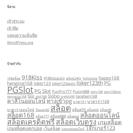
นิยาม
เข้าสู่ระบบ
เข้าฟีด
แสดงความเห็นฟีด
WordPress.org
ป้ายกำกับ
918Kiss
happy168
918kissauto
168สล็อต
allbet24hr
fullslotpg
Joker123th
PG
hengjing168
Joker123
joker123auto
PGSlot
PG Slot
PunPro777
Pussy888
sexy168
sexy168vip
Slotxo
Slot
tangtem168
sexyauto168
slot168
sretthi99
คาสิโนออนไลน์
ทางเข้าpg
บาคาร่า168
บาคาร่า
สล็อต
บาคาร่าออนไลน์
สล็อต55
ปั่นแตก66
สล็อต66
สล็อต99
สล็อต168
สล็อตออนไลน์
สล็อต888
สล็อต777
สล็อตpg
สล็อตเครดิตฟรี
สล็อตเว็บตรง
เกมสล็อต
โจ๊กเกอร์123
เกมสล็อตแตกบ่อย
เว็บสล็อต
แทงบอลออนไลน์