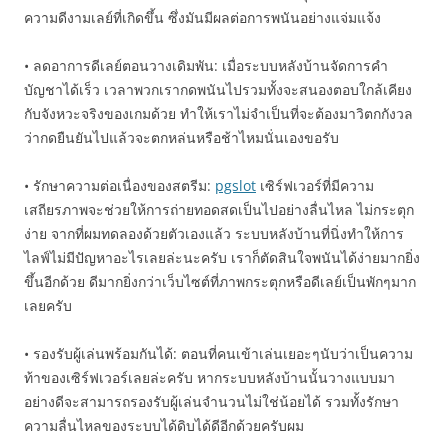
ความดีงามเลย์ที่เกิดขึ้น ซึ่งมันมีผลต่อการพนันอย่างแจ่มแจ้ง
• ลดอาการดีเลย์ตอนวางเดิมพัน: เมื่อระบบหลังบ้านจัดการคำ
บัญชาได้เร็ว เวลาพวกเรากดพนันไปรวมทั้งจะสนองตอบใกล้เคียง
กับจังหวะจริงของเกมด้วย ทำให้เราไม่จำเป็นที่จะต้องมาวิตกกังวล
ว่ากดยืนยันไปแล้วจะตกหล่นหรือช้าไหมนั่นเองขอรับ
• รักษาความต่อเนื่องของสตรีม:
pgslot
เซิร์ฟเวอร์ที่มีความ
เสถียรภาพจะช่วยให้การถ่ายทอดสดเป็นไปอย่างลื่นไหล ไม่กระตุก
ง่าย จากที่ผมทดลองด้วยตัวเองแล้ว ระบบหลังบ้านที่นิ่งทำให้การ
ไลฟ์ไม่มีปัญหาอะไรเลยล่ะนะครับ เราก็ตัดสินใจพนันได้ง่ายมากยิ่ง
ขึ้นอีกด้วย ดีมากยิ่งกว่าเว็บไซต์ที่ภาพกระตุกหรือดีเลย์เป็นพักๆมาก
เลยครับ
• รองรับผู้เล่นพร้อมกันได้: ตอนที่คนเข้าเล่นเยอะๆนับว่าเป็นความ
ท้าของเซิร์ฟเวอร์เลยล่ะครับ หากระบบหลังบ้านนั้นวางแบบมา
อย่างดีจะสามารถรองรับผู้เล่นจำนวนไม่ใช่น้อยได้ รวมทั้งรักษา
ความลื่นไหลของระบบได้ดิบได้ดีอีกด้วยครับผม