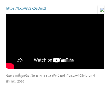
https://t.co/GV2FZGDmZJ
ข้อความนี้ถูกเขียนใน
บาคาร่า
และติดป้ายกำกับ
sexy168vip
บน
4
มีนาคม 2026