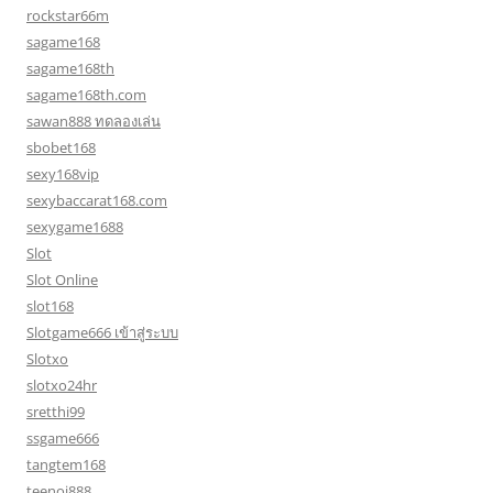
rockstar66m
sagame168
sagame168th
sagame168th.com
sawan888 ทดลองเล่น
sbobet168
sexy168vip
sexybaccarat168.com
sexygame1688
Slot
Slot Online
slot168
Slotgame666 เข้าสู่ระบบ
Slotxo
slotxo24hr
sretthi99
ssgame666
tangtem168
teenoi888