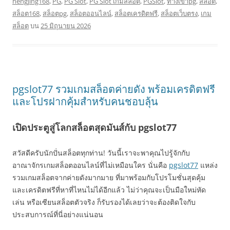
hengjing168
,
PG
,
PG Slot
,
PG Slot เกมสล็อต
,
PGSlot
,
ทางเข้าpg
,
สล็อต
,
สล็อต168
,
สล็อตpg
,
สล็อตออนไลน์
,
สล็อตเครดิตฟรี
,
สล็อตเว็บตรง
,
เกม
สล็อต
บน
25 มิถุนายน 2026
pgslot77 รวมเกมสล็อตค่ายดัง พร้อมเครดิตฟรี
และโปรฝากคุ้มสำหรับคนชอบลุ้น
เปิดประตูสู่โลกสล็อตสุดมันส์กับ pgslot77
สวัสดีครับนักปั่นสล็อตทุกท่าน! วันนี้เราจะพาคุณไปรู้จักกับ
อาณาจักรเกมสล็อตออนไลน์ที่ไม่เหมือนใคร นั่นคือ
pgslot77
แหล่ง
รวมเกมสล็อตจากค่ายดังมากมาย ที่มาพร้อมกับโปรโมชั่นสุดคุ้ม
และเครดิตฟรีที่หาที่ไหนไม่ได้อีกแล้ว ไม่ว่าคุณจะเป็นมือใหม่หัด
เล่น หรือเซียนสล็อตตัวจริง ก็รับรองได้เลยว่าจะต้องติดใจกับ
ประสบการณ์ที่นี่อย่างแน่นอน