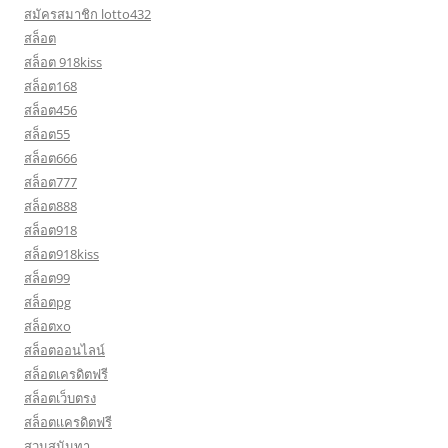
สมัครสมาชิก lotto432
สล็อต
สล็อต 918kiss
สล็อต168
สล็อต456
สล็อต55
สล็อต666
สล็อต777
สล็อต888
สล็อต918
สล็อต918kiss
สล็อต99
สล็อตpg
สล็อตxo
สล็อตออนไลน์
สล็อตเครดิตฟรี
สล็อตเว็บตรง
สล็อตเเครดิตฟรี
สวนสุนันทา