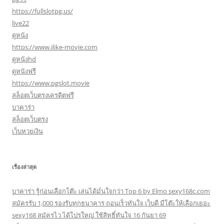
https://fullslotpg.us/
live22
ดูหนัง
https://www.ilike-movie.com
ดูหนังhd
ดูหนังฟรี
https://www.pgslot.movie
สล็อตเว็บตรงเครดิตฟรี
บาคาร่า
สล็อตเว็บตรง
เว็บหวยเงิน
เรื่องล่าสุด
บาคาร่า รู้ก่อนเลือกโต๊ะ เล่นได้มั่นใจกว่า Top 6 by Elmo sexy168c.com
สมัครรับ 1,000 รองรับทุกธนาคาร ถอนเร็วทันใจ เว็บดี มีโต๊ะให้เลือกเยอะ
sexy168 สมัครไว ได้โปรใหญ่ ใช้สิทธิ์ทันใจ 16 กันยา 69