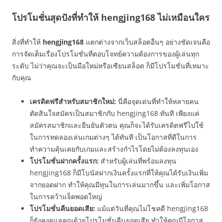
โปรโมชั่นสุดปังที่ทำให้ hengjing168 ไม่เหมือนใคร
สิ่งที่ทำให้
hengjing168
แตกต่างจากเว็บสล็อตอื่นๆ อย่างชัดเจนคือ
การจัดเต็มเรื่องโปรโมชั่นที่ตอบโจทย์ความต้องการของผู้เล่นทุก
ระดับ ไม่ว่าคุณจะเป็นมือใหม่หรือเซียนสล็อต ก็มีโปรโมชั่นที่เหมาะ
กับคุณ
เครดิตฟรีสำหรับสมาชิกใหม่:
นี่คือจุดเด่นที่ทำให้หลายคน
ตัดสินใจสมัครเป็นสมาชิกกับ hengjing168 ทันที เพียงแค่
สมัครสมาชิกและยืนยันตัวตน คุณก็จะได้รับเครดิตฟรีไปใช้
ในการทดลองเล่นเกมต่างๆ ได้ทันที เป็นโอกาสที่ดีในการ
ทำความคุ้นเคยกับเกมและสร้างกำไรโดยไม่ต้องลงทุนเอง
โปรโมชั่นฝากครั้งแรก:
สำหรับผู้เล่นที่พร้อมลงทุน
hengjing168 ก็มีโบนัสฝากเงินครั้งแรกที่ให้คุณได้รับเงินเพิ่ม
จากยอดฝาก ทำให้คุณมีทุนในการเล่นมากขึ้น และเพิ่มโอกาส
ในการคว้าแจ็คพอตใหญ่
โปรโมชั่นคืนยอดเสีย:
แม้แต่วันที่คุณไม่โชคดี hengjing168
ก็ยังคงดูแลคุณด้วยโปรโมชั่นคืนยอดเสีย ทำให้คุณมีโอกาส