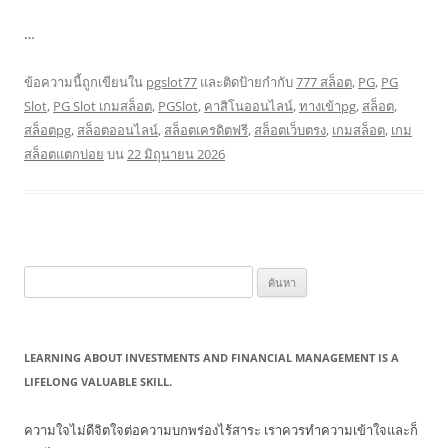
…
ข้อความนี้ถูกเขียนใน
pgslot77
และติดป้ายกำกับ
777 สล็อต
,
PG
,
PG
Slot
,
PG Slot เกมสล็อต
,
PGSlot
,
คาสิโนออนไลน์
,
ทางเข้าpg
,
สล็อต
,
สล็อตpg
,
สล็อตออนไลน์
,
สล็อตเครดิตฟรี
,
สล็อตเว็บตรง
,
เกมสล็อต
,
เกม
สล็อตแตกบ่อย
บน
22 มิถุนายน 2026
ค้นหา
สำหรับ:
LEARNING ABOUT INVESTMENTS AND FINANCIAL MANAGEMENT IS A
LIFELONG VALUABLE SKILL.
ความใจไม่ดีจิตใจต่อความบกพร่องไร้สาระ เราควรทำความเข้าใจและก็