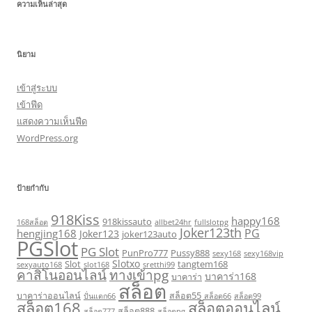
ความเห็นล่าสุด
นิยาม
เข้าสู่ระบบ
เข้าฟีด
แสดงความเห็นฟีด
WordPress.org
ป้ายกำกับ
918Kiss
happy168
918kissauto
168สล็อต
allbet24hr
fullslotpg
Joker123th
PG
hengjing168
Joker123
joker123auto
PGSlot
PG Slot
PunPro777
Pussy888
sexy168
sexy168vip
Slotxo
Slot
tangtem168
sexyauto168
slot168
sretthi99
คาสิโนออนไลน์
ทางเข้าpg
บาคาร่า168
บาคาร่า
สล็อต
บาคาร่าออนไลน์
สล็อต55
ปั่นแตก66
สล็อต66
สล็อต99
สล็อต168
สล็อตออนไลน์
สล็อต888
สล็อต777
สล็อตpg