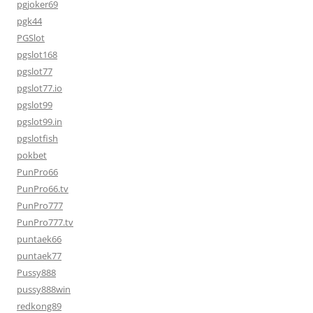
pgjoker69
pgk44
PGSlot
pgslot168
pgslot77
pgslot77.io
pgslot99
pgslot99.in
pgslotfish
pokbet
PunPro66
PunPro66.tv
PunPro777
PunPro777.tv
puntaek66
puntaek77
Pussy888
pussy888win
redkong89