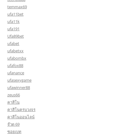
temmax69
ufa11bet
ufa11k
ufa191
Ufa89bet
ufabet
ufabetxx
ufabombx
ufafox88
ufanance
ufasexygame
ufawinner88
zeus66
คาสิโน
คาสิโนครบวงจร
คาสิโนออนไลน์
จ๊วด 69
ซอยเบท