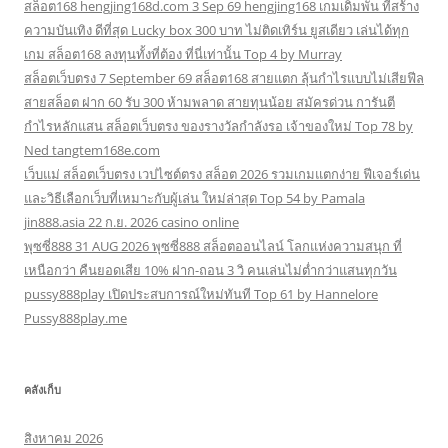
สล็อต168 hengjing168d.com 3 Sep 69 hengjing168 เกมเดิมพัน ที่สร้าง
ความบันเทิง ดีที่สุด Lucky box 300 บาท ไม่ติดเทิร์น ยูสเดียว เล่นได้ทุก
เกม สล็อต168 ลงทุนทั้งที่ต้อง ที่นี่เท่านั้น Top 4 by Murray
สล็อตเว็บตรง 7 September 69 สล็อต168 สายแตก ลุ้นกำไรแบบไม่เสียฟีล
สายสล็อต ฝาก 60 รับ 300 ห้ามพลาด สายทุนน้อย สมัครด่วน การันตี
กำไรหลักแสน สล็อตเว็บตรง ของรางวัลกำลังรอ เจ้าของใหม่ Top 78 by
Ned tangtem168e.com
เว็บแม่ สล็อตเว็บตรง เวปไซต์ตรง สล็อต 2026 รวมเกมแตกง่าย ฟีเจอร์เด่น
และวิธีเลือกเว็บที่เหมาะกับผู้เล่น ใหม่ล่าสุด Top 54 by Pamala
jin888.asia 22 ก.ย. 2026 casino online
พุซซี่888 31 AUG 2026 พุซซี่888 สล็อตออนไลน์ โลกแห่งความสนุก ที่
เหนือกว่า คืนยอดเสีย 10% ฝาก-ถอน 3 วิ คนเล่นไม่ต่ำกว่าแสนทุกวัน
pussy888play เปิดประสบการณ์ใหม่ทันที Top 61 by Hannelore
Pussy888play.me
คลังเก็บ
สิงหาคม 2026