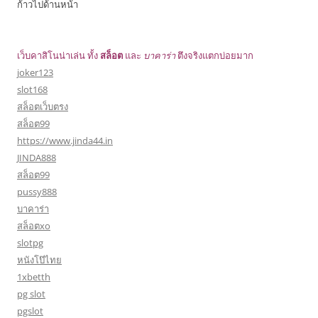
ก้าวไปด้านหน้า
เว็บคาสิโนน่าเล่น ทั้ง
สล็อต
และ
บาคาร่า
ตึงจริงแตกบ่อยมาก
joker123
slot168
สล็อตเว็บตรง
สล็อต99
https://www.jinda44.in
JINDA888
สล็อต99
pussy888
บาคาร่า
สล็อตxo
slotpg
หนังโป๊ไทย
1xbetth
pg slot
pgslot