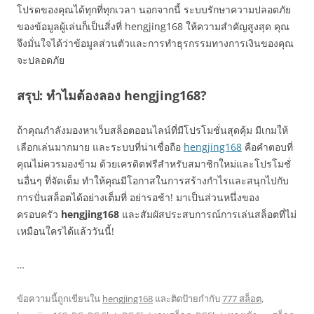
โปรดของคุณได้ทุกที่ทุกเวลา นอกจากนี้ ระบบรักษาความปลอดภัย
ของข้อมูลผู้เล่นก็เป็นสิ่งที่ hengjing168 ให้ความสำคัญสูงสุด คุณ
จึงมั่นใจได้ว่าข้อมูลส่วนตัวและการทำธุรกรรมทางการเงินของคุณ
จะปลอดภัย
สรุป: ทำไมต้องลอง hengjing168?
ถ้าคุณกำลังมองหาเว็บสล็อตออนไลน์ที่มีโปรโมชั่นสุดคุ้ม มีเกมให้
เลือกเล่นมากมาย และระบบที่น่าเชื่อถือ
hengjing168
คือคำตอบที่
คุณไม่ควรมองข้าม ด้วยเครดิตฟรีสำหรับสมาชิกใหม่และโปรโมชั่
นอื่นๆ ที่จัดเต็ม ทำให้คุณมีโอกาสในการสร้างกำไรและสนุกไปกับ
การปั่นสล็อตได้อย่างเต็มที่ อย่ารอช้า! มาเป็นส่วนหนึ่งของ
ครอบครัว
hengjing168
และสัมผัสประสบการณ์การเล่นสล็อตที่ไม่
เหมือนใครได้แล้ววันนี้!
…
ข้อความนี้ถูกเขียนใน
hengjing168
และติดป้ายกำกับ
777 สล็อต
,