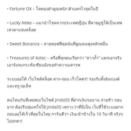
• Fortune OX – โคทองคำคูณหนัก ตัวแตกไวสุดในปี
• Lucky Neko – แมวนำโชคจากประเทศญี่ปุ่น ที่สายมูชูให้เป็นเทพ
เทวดาแห่งสล็อต
• Sweet Bonanza – สายทอฟฟี่สุดมันที่คูณหนพุ่งหลักหมื่น
• Treasures of Aztec – หรือที่ทุกคนเรียกว่า “สาวถ้ำ” แตกเอาจริง
เอาจังจนกระทั่งเซียนยังขอทำความเคารพ
ระบบออโต้ เว็บไซต์สล็อต ฝาก-ถอน เร็วโคตร! รองรับทั้งยังแบงค์
และทรูวอเล็ท
คนไหนกันที่เคยพบเว็บไซต์ jinda55 ที่ฝากเงินรอนาน จ่ายช้า ถอน
ยาก ต้องรีบทุ่มเทใจให้ jinda55 เพราะว่าที่นี่เป็น เว็บที่ใช้ระบบฝาก
ถอนออโต้เร็วที่สุดในไทย การันตีว่า เงินเข้าข้างใน 10 วินาที จริงๆ
ไม่จกตา!