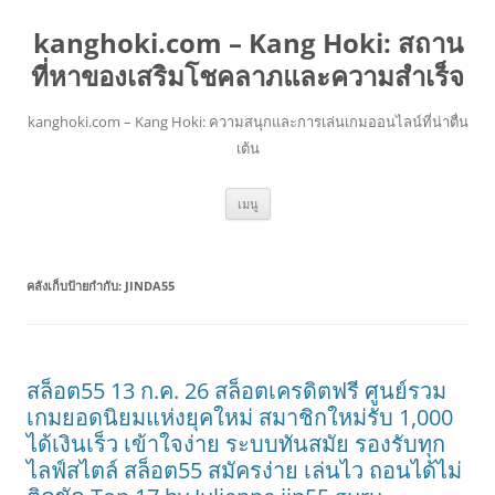
kanghoki.com – Kang Hoki: สถาน
ที่หาของเสริมโชคลาภและความสำเร็จ
kanghoki.com – Kang Hoki: ความสนุกและการเล่นเกมออนไลน์ที่น่าตื่น
เต้น
ข้าม
เมนู
ไป
ยัง
เนื้อหา
คลังเก็บป้ายกำกับ:
JINDA55
สล็อต55 13 ก.ค. 26 สล็อตเครดิตฟรี ศูนย์รวม
เกมยอดนิยมแห่งยุคใหม่ สมาชิกใหม่รับ 1,000
ได้เงินเร็ว เข้าใจง่าย ระบบทันสมัย รองรับทุก
ไลฟ์สไตล์ สล็อต55 สมัครง่าย เล่นไว ถอนได้ไม่