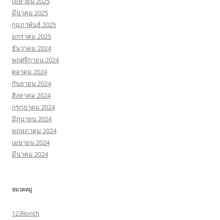
เมษายน 2025
มีนาคม 2025
กุมภาพันธ์ 2025
มกราคม 2025
ธันวาคม 2024
พฤศจิกายน 2024
ตุลาคม 2024
กันยายน 2024
สิงหาคม 2024
กรกฎาคม 2024
มิถุนายน 2024
พฤษภาคม 2024
เมษายน 2024
มีนาคม 2024
หมวดหมู่
123lionth