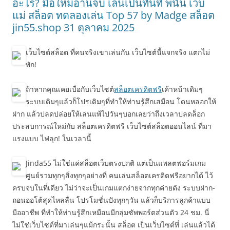
อะไร? มือใหม่อ่านจบ เล่นเป็นทันที พนัน เว็บ
แม่ สล็อต ทดลองเล่น Top 57 by Madge สล็อต
jin55.shop 31 ตุลาคม 2025
เว็บไซต์สล็อต ที่คนจริงเขาเล่นกัน เว็บไซต์นี้แจกจริง แตกไม่
พัก!
ถ้าหากคุณเคยเบื่อกับเว็บไซต์
สล็อตเครดิตฟรี
เค้าหน้าเดิมๆ
ระบบเดิมๆแล้วก็โปรเดิมๆที่ทำให้ท่านรู้สึกเสมือน โดนหลอกให้
ฝาก แล้วปลดปล่อยให้เล่นแพ้ไปวันๆบอกเลยว่าถึงเวลาปลดล็อก
ประสบการณ์ใหม่กับ สล็อตเครดิตฟรี เว็บไซต์สล็อตออนไลน์ ที่มา
แรงแบบ ไฟลุก! ในเวลานี้
Jinda55 ไม่ใช่แค่สล็อตเว็บตรงปกติ แต่เป็นแพลตฟอร์มเกม
ศูนย์รวมทุกๆสิ่งทุกๆอย่างที่ คนเล่นสล็อตเครดิตฟรีอยากได้ ไว้
ครบจบในที่เดียว ไม่ว่าจะเป็นเกมแตกง่ายจากทุกค่ายดัง ระบบฝาก-
ถอนออโต้สุดไหลลื่น โปรโมชั่นปังทุกๆวัน แล้วก็บริการลูกค้าแบบ
มืออาชีพ ที่ทำให้ท่านรู้สึกเหมือนมีกลุ่มซัพพอร์ตส่วนตัว 24 ชม. นี่
ไม่ใช่เว็บไซต์ที่มาเล่นๆแม้กระนั้น สล็อต เป็นเว็บไซต์ที่ เล่นแล้วได้