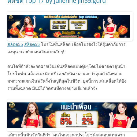
ติดขัด Top 17 by Julienne jin55.guru
สล็อต55
สล็อต55
โปรโมชั่นสล็อต เลือกโปรยังไงให้คุ้มค่ากับการ
ลงทุน บวกยับถอนเงินแบบสับๆ!
คนใดที่กำลังจะกดฝากเงินเล่นสล็อตแบบดุ่ยๆโดยไม่ชายตาดูหน้า
โปรโมชั่น สล็อตเครดิตฟรี เลยสักนิด บอกเลยว่าคุณกำลังพลาด
มหกรรมแจกเงินฟรีครั้งใหญ่ที่สุดในชีวิต! ยุคนี้การเล่นสล็อตให้ปัง
รวมทั้งฉลาด มันมิได้วัดกันที่ดวงอย่างเดียวแล้วจ้ะ
แม้กระนั้นมันวัดกันที่ว่า “คนไหนจะหาประโยชน์ผลตอบแทนจาก