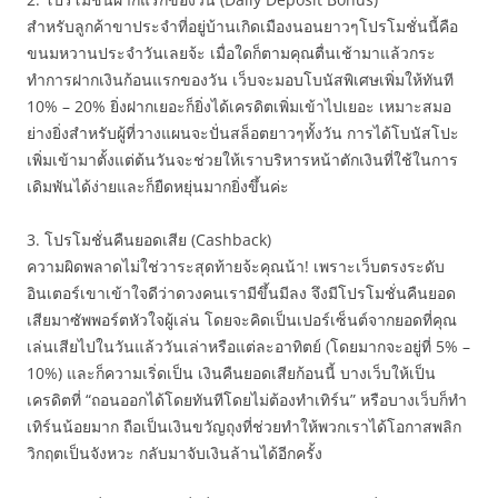
สำหรับลูกค้าขาประจำที่อยู่บ้านเกิดเมืองนอนยาวๆโปรโมชั่นนี้คือ
ขนมหวานประจำวันเลยจ้ะ เมื่อใดก็ตามคุณตื่นเช้ามาแล้วกระ
ทำการฝากเงินก้อนแรกของวัน เว็บจะมอบโบนัสพิเศษเพิ่มให้ทันที
10% – 20% ยิ่งฝากเยอะก็ยิ่งได้เครดิตเพิ่มเข้าไปเยอะ เหมาะสมอ
ย่างยิ่งสำหรับผู้ที่วางแผนจะปั่นสล็อตยาวๆทั้งวัน การได้โบนัสโปะ
เพิ่มเข้ามาตั้งแต่ต้นวันจะช่วยให้เราบริหารหน้าตักเงินที่ใช้ในการ
เดิมพันได้ง่ายและก็ยืดหยุ่นมากยิ่งขึ้นค่ะ
3. โปรโมชั่นคืนยอดเสีย (Cashback)
ความผิดพลาดไม่ใช่วาระสุดท้ายจ้ะคุณน้า! เพราะเว็บตรงระดับ
อินเตอร์เขาเข้าใจดีว่าดวงคนเรามีขึ้นมีลง จึงมีโปรโมชั่นคืนยอด
เสียมาซัพพอร์ตหัวใจผู้เล่น โดยจะคิดเป็นเปอร์เซ็นต์จากยอดที่คุณ
เล่นเสียไปในวันแล้ววันเล่าหรือแต่ละอาทิตย์ (โดยมากจะอยู่ที่ 5% –
10%) และก็ความเริ่ดเป็น เงินคืนยอดเสียก้อนนี้ บางเว็บให้เป็น
เครดิตที่ “ถอนออกได้โดยทันทีโดยไม่ต้องทำเทิร์น” หรือบางเว็บก็ทำ
เทิร์นน้อยมาก ถือเป็นเงินขวัญถุงที่ช่วยทำให้พวกเราได้โอกาสพลิก
วิกฤตเป็นจังหวะ กลับมาจับเงินล้านได้อีกครั้ง