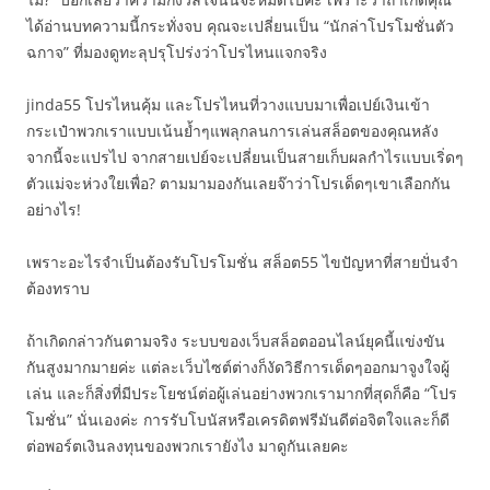
ได้อ่านบทความนี้กระทั่งจบ คุณจะเปลี่ยนเป็น “นักล่าโปรโมชั่นตัว
ฉกาจ” ที่มองดูทะลุปรุโปร่งว่าโปรไหนแจกจริง
jinda55 โปรไหนคุ้ม และโปรไหนที่วางแบบมาเพื่อเปย์เงินเข้า
กระเป๋าพวกเราแบบเน้นย้ำๆแพลุกลนการเล่นสล็อตของคุณหลัง
จากนี้จะแปรไป จากสายเปย์จะเปลี่ยนเป็นสายเก็บผลกำไรแบบเริ่ดๆ
ตัวแม่จะห่วงใยเพื่อ? ตามมามองกันเลยจ๊าว่าโปรเด็ดๆเขาเลือกกัน
อย่างไร!
เพราะอะไรจำเป็นต้องรับโปรโมชั่น สล็อต55 ไขปัญหาที่สายปั่นจำ
ต้องทราบ
ถ้าเกิดกล่าวกันตามจริง ระบบของเว็บสล็อตออนไลน์ยุคนี้แข่งขัน
กันสูงมากมายค่ะ แต่ละเว็บไซต์ต่างก็งัดวิธีการเด็ดๆออกมาจูงใจผู้
เล่น และก็สิ่งที่มีประโยชน์ต่อผู้เล่นอย่างพวกเรามากที่สุดก็คือ “โปร
โมชั่น” นั่นเองค่ะ การรับโบนัสหรือเครดิตฟรีมันดีต่อจิตใจและก็ดี
ต่อพอร์ตเงินลงทุนของพวกเรายังไง มาดูกันเลยคะ