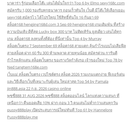
บาคาร่า รู้ก่อนเลือกโต๊ะ เล่นได้มั่นใจกว่า Top 6 by Elmo sexy168c.com
สมัครรับ 1,000 รองรับทุกธนาคาร ถอนเร็วทันใจ เว็บดี มีโต๊ะให้เลือกเยอะ
sexy168 สมัครไว ได้โปรใหญ่ ใช้สิทธิ์ทันใจ 16 กันยา 69
สล็อต168 hengjing168d.com 3 Sep 69 hengjing168 เกมเดิมพัน ที่สร้าง
ความบันเทิง ดีที่สุด Lucky box 300 บาท ไม่ติดเทิร์น ยูสเดียว เล่นได้ทุก
เกม สล็อต168 ลงทุนทั้งที่ต้อง ที่นี่เท่านั้น Top 4 by Murray
สล็อตเว็บตรง 7 September 69 สล็อต168 สายแตก ลุ้นกำไรแบบไม่เสียฟีล
สายสล็อต ฝาก 60 รับ 300 ห้ามพลาด สายทุนน้อย สมัครด่วน การันตี
กำไรหลักแสน สล็อตเว็บตรง ของรางวัลกำลังรอ เจ้าของใหม่ Top 78 by
Ned tangtem168e.com
เว็บแม่ สล็อตเว็บตรง เวปไซต์ตรง สล็อต 2026 รวมเกมแตกง่าย ฟีเจอร์เด่น
และวิธีเลือกเว็บที่เหมาะกับผู้เล่น ใหม่ล่าสุด Top 54 by Pamala
jin888.asia 22 ก.ย. 2026 casino online
พุซซี่888 31 AUG 2026 พุซซี่888 สล็อตออนไลน์ โลกแห่งความสนุก ที่
เหนือกว่า คืนยอดเสีย 10% ฝาก-ถอน 3 วิ คนเล่นไม่ต่ำกว่าแสนทุกวัน
pussy888play เปิดประสบการณ์ใหม่ทันที Top 61 by Hannelore
Pussy888play.me