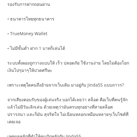
รองรับการฝากถอนผ่าน
• ธนาคารไทยทุกธนาคาร
• TrueMoney Wallet
• ไม่มีขั้นต่ำ ฝาก 1 บาทก็เล่นได้
ระบบทั้งผองถูกวางแบบให้ เร็ว ปลอดภัย ใช้งานง่าย โดยไม่ต้องโยก
เงินไปๆมาๆให้ปวดศรีษะ
เพราะเหตุใดคนถึงย้ายจากเว็บเดิม มาอยู่กับ jinda55 แบบถาวร?
จากเสียงตอบรับของผู้เล่นจริง บอกได้เลยว่า สล็อต คือเว็บที่คนรู้จัก
แล้วไม่มีวันเลิกเล่น ด้วยเหตุว่ามันครบทุกอย่างที่สายสล็อต
ปรารถนา และก็มัน สุจริตใจ ไม่เนียนหลอกเหมือนหลายๆเว็บไซต์ที่
เคยเจอ
เหตุผลหลักที่ทำให้คนปักหลักกับ Jinda55