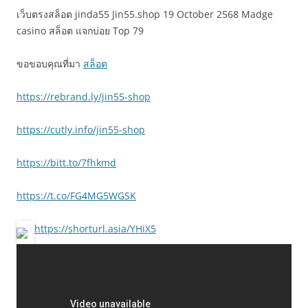
เว็บตรงสล็อต jinda55 Jin55.shop 19 October 2568 Madge
casino สล็อต แจกบ่อย Top 79
ขอขอบคุณที่มา
สล็อต
https://rebrand.ly/jin55-shop
https://cutly.info/jin55-shop
https://bitt.to/7fhkmd
https://t.co/FG4MG5WGSK
https://shorturl.asia/YHiX5