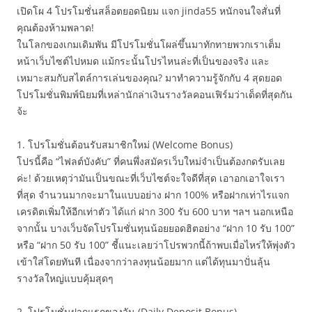
เปิดโผ 4 โปรโมชั่นสล็อตยอดนิยม แจก jinda55 หนักจนใจสั่นที่
คุณต้องห้ามพลาด!
ในโลกของเกมเดิมพัน มีโปรโมชั่นโผล่ขึ้นมาทักทายพวกเราเต็ม
หน้าเว็บไซต์ไปหมด แม้กระนั้นโปรไหนล่ะที่เป็นของจริง และ
เหมาะสมกับสไตล์การเล่นของคุณ? มาทำความรู้จักกับ 4 สุดยอด
โปรโมชั่นพิมพ์นิยมที่เหล่านักล่าเงินรางวัลคอนเฟิร์มว่าเด็ดที่สุดกัน
จ้ะ
1. โปรโมชั่นต้อนรับสมาชิกใหม่ (Welcome Bonus)
โปรนี้คือ “ไฟลต์บังคับ” ที่คนพึ่งสมัครเว็บใหม่จำเป็นต้องกดรับเลย
ค่ะ! ด้วยเหตุว่ามันเป็นขณะที่เว็บไซต์จะใจดีที่สุด เอาอกเอาใจเรา
ที่สุด จำนวนมากจะมาในแบบอย่าง ฝาก 100% หรือฝากเท่าไรแจก
เครดิตเพิ่มให้อีกเท่าตัว ได้แก่ ฝาก 300 รับ 600 บาท ฯลฯ นอกเหนือ
จากนั้น บางเว็บจัดโปรโมชั่นทุนน้อยยอดฮิตอย่าง “ฝาก 10 รับ 100”
หรือ “ฝาก 50 รับ 100” ชี้แนะเลยว่าโปรพวกนี้ถ้าพบเมื่อไหร่ให้พุ่งตัว
เข้าใส่โดยทันที เนื่องจากว่าลงทุนน้อยมาก แต่ได้ทุนมาปั่นลุ้น
รางวัลใหญ่แบบคุ้มสุดๆ
2. โปรโมชั่นฝากแรกของวัน (Daily Deposit Bonus)