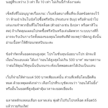
นอยู่ที่ระหว่าง 3 เท่า ถึง 10 เท่า ไม่เกินนี้กำลังงามค่ะ
เช็คสิ่งที่ไม่อนุญาตเรื่องเกม: เว็บสล็อตบางพื้นที่จะล็อคข้อตกลงไว้
ว่า ห้ามนำเงินโบนัสไปซื้อฟรีสปิน (Feature Buy) หรือห้ามนำไป
เล่นเกมจำพวกอื่นที่ไม่ใช่สล็อต (ตัวอย่างเช่น ยิงปลา หรือคาสิโน
สด) ถ้าเกิดคุณเผลอไปกดซื้อฟรีสปินหรือเล่นผิดพวก ระบบบางทีก็
อาจจะริบเงินรางวัลทั้งผองของคุณโดยทันทีด้วยเหตุว่าผิดกฎ ดังนั้น
อ่านเนื้อหาให้ดีก่อนกดสปินนะคะ
ข้อจำกัดกลั้นยอดถอนสูงสุด: โปรโมชั่นทุนน้อยบางโปร มักจะมี
เงื่อนไขแอบแฝง ได้แก่ “ถอนได้สูงสุดไม่เกิน 500 บาท” หมายความ
ว่าต่อให้คุณใช้ทุนนั้นปั่นจนกระทั่งแจ็คพอตแตกได้เงินเป็นแสน
เว็บก็จ่ายให้ท่านแค่ 500 บาทเพียงแค่นั้น ส่วนที่เหลือโดนยึดคืน
หมด ด้วยเหตุผลดังกล่าว เลือกโปรที่ระบุชัดเจนว่า “ถอนได้ไม่ยั้ง”
หรืออั้นในยอดที่สูงคุ้มค่าคุ้มเวลาจะยอดเยี่ยมจ้ะ
ฉลาดหลักแหลมเลือก ฉลาดเล่น พุ่งตัวไปรับโปรสล็อต สล็อต55
แล้วรวยกันเถิด!