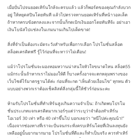
เมื่อปั่นไปจนยอดเทิร์นใกล้จะครบแล้ว แล้วก็พอร์ตของคุณกำลังบวก
อยู่ ให้หยุดสปินโดยทันที แล้วไปตรวจทานยอดเทิร์นที่หน้าวอลเล็ต
ถ้าหากครบข้อตกลงและจากนั้นก็กดเบิกเงินออกโดยทันทีจ้ะ อย่าเอา
เงินโบนัสไปแช่ลงในเกมนานเกินไปเด็ดขาด!
สิ่งที่จำเป็นต้องระมัดระวังสำหรับเพื่อการเลือก โปรโมชั่นสล็อต
สล็อตเครดิตฟรี รู้ไว้ก่อนที่จะหาว่าไม่เตือน!
แม้ว่าโปรโมชั่นจะมองหอมหวานน่าสนใจหัวใจขนาดไหน สล็อต55
แม้กระนั้นถ้าหากเราไม่มองให้ดี ก็บางครั้งอาจจะตกหลุมพรางของ
เว็บไซต์ไร้มาตรฐานได้ค่ะ ก่อนที่จะกด “เห็นด้วยเงื่อนไข” ทุกหน ตัว
แบบอย่างพวกเราต้องเช็คลิสต์สิ่งกลุ่มนี้ให้ชัวร์ก่อนนะคะ
ห้ามรับโปรโมชั่นที่ทำเทิร์นสูงเกินความจำเป็น: ถ้าเกิดพบโปรโม
ชั่นประเภทแจกเครดิตมากเวอร์ๆแต่ว่าระบุว่าจำต้องทำเทิร์น
โอเวอร์ 30 เท่า หรือ 40 เท่าขึ้นไป บอกเลยว่า “หนีไปค่ะคุณน้า!”
เนื่องจากช่องทางที่เราจะปั่นจนกระทั่งครบเทิร์นโดยที่เงินลงทุนยัง
เหลืออยู่นั้นยากมากมาย โปรโมชั่นที่ดีและก็ทำเป็นจริง ควรทำเทิร์