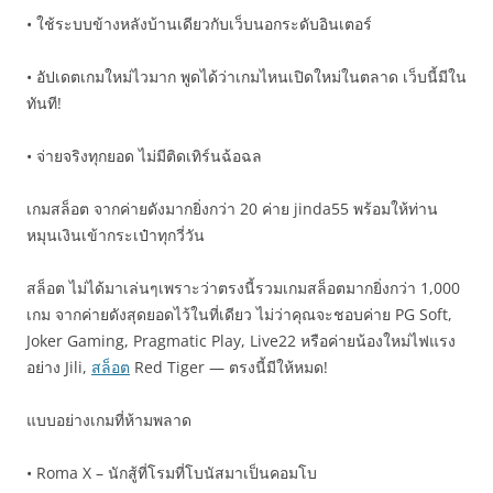
• ใช้ระบบข้างหลังบ้านเดียวกับเว็บนอกระดับอินเตอร์
• อัปเดตเกมใหม่ไวมาก พูดได้ว่าเกมไหนเปิดใหม่ในตลาด เว็บนี้มีใน
ทันที!
• จ่ายจริงทุกยอด ไม่มีติดเทิร์นฉ้อฉล
เกมสล็อต จากค่ายดังมากยิ่งกว่า 20 ค่าย jinda55 พร้อมให้ท่าน
หมุนเงินเข้ากระเป๋าทุกวี่วัน
สล็อต ไม่ได้มาเล่นๆเพราะว่าตรงนี้รวมเกมสล็อตมากยิ่งกว่า 1,000
เกม จากค่ายดังสุดยอดไว้ในที่เดียว ไม่ว่าคุณจะชอบค่าย PG Soft,
Joker Gaming, Pragmatic Play, Live22 หรือค่ายน้องใหม่ไฟแรง
อย่าง Jili,
สล็อต
Red Tiger — ตรงนี้มีให้หมด!
แบบอย่างเกมที่ห้ามพลาด
• Roma X – นักสู้ที่โรมที่โบนัสมาเป็นคอมโบ