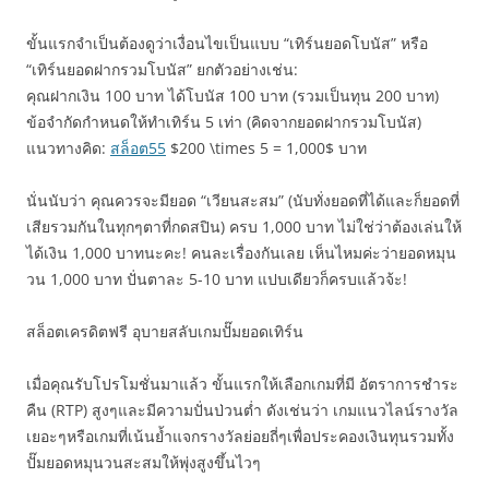
ขั้นแรกจำเป็นต้องดูว่าเงื่อนไขเป็นแบบ “เทิร์นยอดโบนัส” หรือ
“เทิร์นยอดฝากรวมโบนัส” ยกตัวอย่างเช่น:
คุณฝากเงิน 100 บาท ได้โบนัส 100 บาท (รวมเป็นทุน 200 บาท)
ข้อจำกัดกำหนดให้ทำเทิร์น 5 เท่า (คิดจากยอดฝากรวมโบนัส)
แนวทางคิด:
สล็อต55
$200 \times 5 = 1,000$ บาท
นั่นนับว่า คุณควรจะมียอด “เวียนสะสม” (นับทั่งยอดที่ได้และก็ยอดที่
เสียรวมกันในทุกๆตาที่กดสปิน) ครบ 1,000 บาท ไม่ใช่ว่าต้องเล่นให้
ได้เงิน 1,000 บาทนะคะ! คนละเรื่องกันเลย เห็นไหมค่ะว่ายอดหมุน
วน 1,000 บาท ปั่นตาละ 5-10 บาท แปบเดียวก็ครบแล้วจ้ะ!
สล็อตเครดิตฟรี อุบายสลับเกมปั๊มยอดเทิร์น
เมื่อคุณรับโปรโมชั่นมาแล้ว ขั้นแรกให้เลือกเกมที่มี อัตราการชำระ
คืน (RTP) สูงๆและมีความปั่นป่วนต่ำ ดังเช่นว่า เกมแนวไลน์รางวัล
เยอะๆหรือเกมที่เน้นย้ำแจกรางวัลย่อยถี่ๆเพื่อประคองเงินทุนรวมทั้ง
ปั๊มยอดหมุนวนสะสมให้พุ่งสูงขึ้นไวๆ