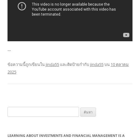
…
ข้อความนี้ถูกเขียนใน
jinda55
และติดป้ายกำกับ
jinda55
บน
10 ตุลาคม
2025
ค้นหา
สำหรับ:
LEARNING ABOUT INVESTMENTS AND FINANCIAL MANAGEMENT IS A