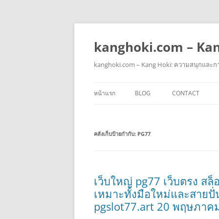
kanghoki.com – Kan
kanghoki.com – Kang Hoki: ความสนุกและการเ
หน้าแรก
BLOG
CONTACT
คลังเก็บป้ายกำกับ:
PG77
เว็บใหญ่ pg77 เว็บตรง สล็อ
เหมาะทั้งมือใหม่และสายปั
pgslot77.art 20 พฤษภาค