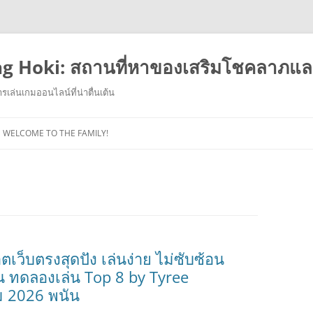
g Hoki: สถานที่หาของเสริมโชคลาภแล
ล่นเกมออนไลน์ที่น่าตื่นเต้น
ข้าม
ไป
WELCOME TO THE FAMILY!
ยัง
เนื้อหา
ตเว็บตรงสุดปัง เล่นง่าย ไม่ซับซ้อน
่น ทดลองเล่น Top 8 by Tyree
ม 2026 พนัน