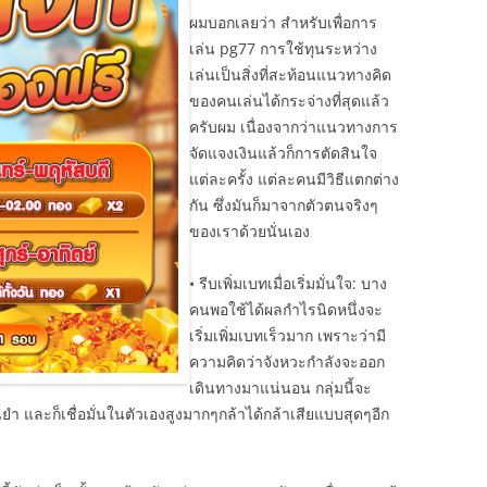
ผมบอกเลยว่า สำหรับเพื่อการ
เล่น pg77 การใช้ทุนระหว่าง
เล่นเป็นสิ่งที่สะท้อนแนวทางคิด
ของคนเล่นได้กระจ่างที่สุดแล้ว
ครับผม เนื่องจากว่าแนวทางการ
จัดแจงเงินแล้วก็การตัดสินใจ
แต่ละครั้ง แต่ละคนมีวิธีแตกต่าง
กัน ซึ่งมันก็มาจากตัวตนจริงๆ
ของเราด้วยนั่นเอง
• รีบเพิ่มเบทเมื่อเริ่มมั่นใจ: บาง
คนพอใช้ได้ผลกำไรนิดหนึ่งจะ
เริ่มเพิ่มเบทเร็วมาก เพราะว่ามี
ความคิดว่าจังหวะกำลังจะออก
เดินทางมาแน่นอน กลุ่มนี้จะ
ยำ และก็เชื่อมั่นในตัวเองสูงมากๆกล้าได้กล้าเสียแบบสุดๆอีก