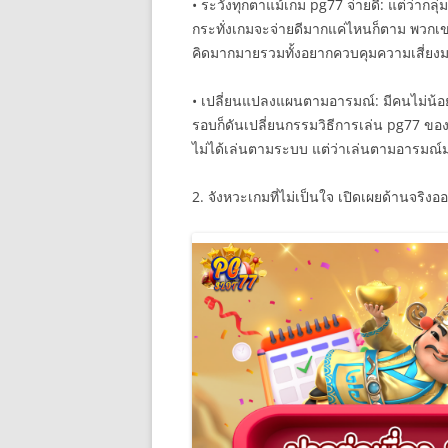
• ระวังทุกตาแม้เกม pg77 จ่ายดี: แต่ว่ากลุ่
กระทั่งเกมจะจ่ายดีมากแค่ไหนก็ตาม พวกเขา
คิดมากมายรวมทั้งอยากควบคุมความเสี่ยงม
• เปลี่ยนแปลงแผนตามอารมณ์: มีคนไม่น้อยเลย
รอบก็ดันเปลี่ยนกรรมวิธีการเล่น pg77 ของ
ไม่ได้เล่นตามระบบ แต่ว่าเล่นตามอารมณ์มา
2. จังหวะเกมที่ไม่เป็นใจ เปิดเผยด้านจริงออ