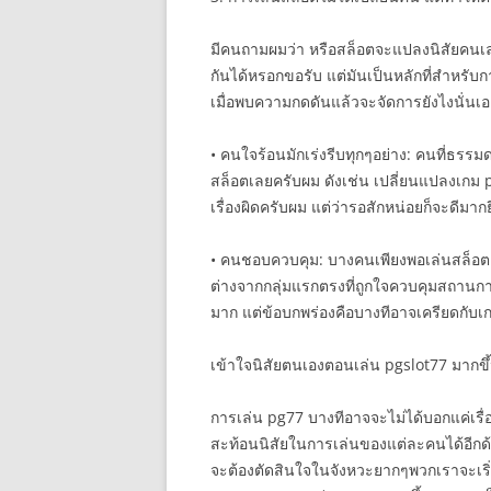
มีคนถามผมว่า หรือสล็อตจะแปลงนิสัยคนเล่น
กันได้หรอกขอรับ แต่มันเป็นหลักที่สำหรับ
เมื่อพบความกดดันแล้วจะจัดการยังไงนั่นเอ
• คนใจร้อนมักเร่งรีบทุกๆอย่าง: คนที่ธ
สล็อตเลยครับผม ดังเช่น เปลี่ยนแปลงเกม pg77
เรื่องผิดครับผม แต่ว่ารอสักหน่อยก็จะดีมากย
• คนชอบควบคุม: บางคนเพียงพอเล่นสล็อตแล
ต่างจากกลุ่มแรกตรงที่ถูกใจควบคุมสถานกา
มาก แต่ข้อบกพร่องคือบางทีอาจเครียดกับเก
เข้าใจนิสัยตนเองตอนเล่น pgslot77 มากขึ้นเ
การเล่น pg77 บางทีอาจจะไม่ได้บอกแค่เรื
สะท้อนนิสัยในการเล่นของแต่ละคนได้อีกด้ว
จะต้องตัดสินใจในจังหวะยากๆพวกเราจะเริ่ม