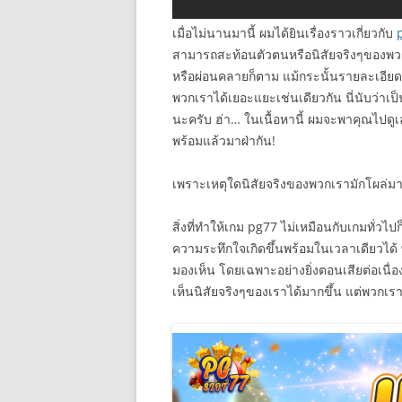
เมื่อไม่นานมานี้ ผมได้ยินเรื่องราวเกี่ยวกับ
สามารถสะท้อนตัวตนหรือนิสัยจริงๆของพวก
หรือผ่อนคลายก็ตาม แม้กระนั้นรายละเอีย
พวกเราได้เยอะแยะเช่นเดียวกัน นี่นับว่าเป
นะครับ ฮ่า… ในเนื้อหานี้ ผมจะพาคุณไปดู
พร้อมแล้วมาฝ่ากัน!
เพราะเหตุใดนิสัยจริงของพวกเรามักโผล่มาต
สิ่งที่ทำให้เกม pg77 ไม่เหมือนกับเกมทั่วไป
ความระทึกใจเกิดขึ้นพร้อมในเวลาเดียวได้ 
มองเห็น โดยเฉพาะอย่างยิ่งตอนเสียต่อเนื่
เห็นนิสัยจริงๆของเราได้มากขึ้น แต่พวกเ