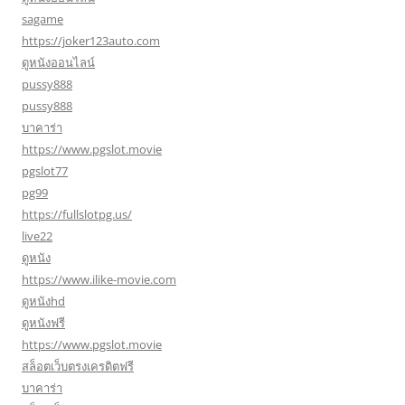
sagame
https://joker123auto.com
ดูหนังออนไลน์
pussy888
pussy888
บาคาร่า
https://www.pgslot.movie
pgslot77
pg99
https://fullslotpg.us/
live22
ดูหนัง
https://www.ilike-movie.com
ดูหนังhd
ดูหนังฟรี
https://www.pgslot.movie
สล็อตเว็บตรงเครดิตฟรี
บาคาร่า