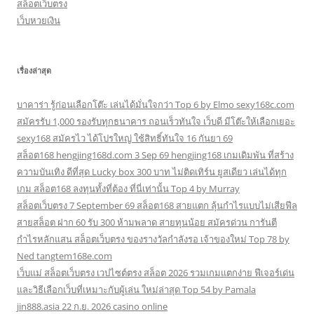
สล็อตเว็บตรง
เว็บหวยเงิน
เรื่องล่าสุด
บาคาร่า รู้ก่อนเลือกโต๊ะ เล่นได้มั่นใจกว่า Top 6 by Elmo sexy168c.com
สมัครรับ 1,000 รองรับทุกธนาคาร ถอนเร็วทันใจ เว็บดี มีโต๊ะให้เลือกเยอะ
sexy168 สมัครไว ได้โปรใหญ่ ใช้สิทธิ์ทันใจ 16 กันยา 69
สล็อต168 hengjing168d.com 3 Sep 69 hengjing168 เกมเดิมพัน ที่สร้าง
ความบันเทิง ดีที่สุด Lucky box 300 บาท ไม่ติดเทิร์น ยูสเดียว เล่นได้ทุก
เกม สล็อต168 ลงทุนทั้งที่ต้อง ที่นี่เท่านั้น Top 4 by Murray
สล็อตเว็บตรง 7 September 69 สล็อต168 สายแตก ลุ้นกำไรแบบไม่เสียฟีล
สายสล็อต ฝาก 60 รับ 300 ห้ามพลาด สายทุนน้อย สมัครด่วน การันตี
กำไรหลักแสน สล็อตเว็บตรง ของรางวัลกำลังรอ เจ้าของใหม่ Top 78 by
Ned tangtem168e.com
เว็บแม่ สล็อตเว็บตรง เวปไซต์ตรง สล็อต 2026 รวมเกมแตกง่าย ฟีเจอร์เด่น
และวิธีเลือกเว็บที่เหมาะกับผู้เล่น ใหม่ล่าสุด Top 54 by Pamala
jin888.asia 22 ก.ย. 2026 casino online