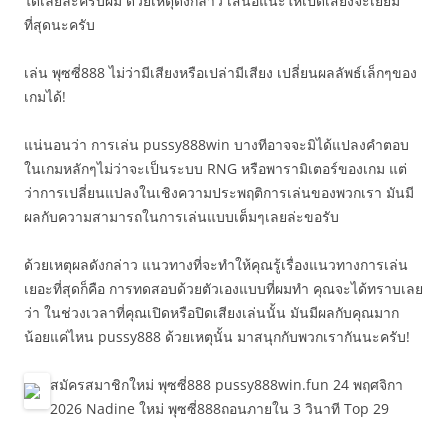
ได้เลยล่ะครับผม ด้วยเหตุดังกล่าว เสนอแนะให้เปิดเสียงจะเยี่ยม
ที่สุดนะครับ
เล่น พุซซี่888 ไม่ว่ามีเสียงหรือเปล่ามีเสียง เปลี่ยนผลลัพธ์เล็กๆของ
เกมได้!
แน่นอนว่า การเล่น pussy888win บางทีอาจจะมิได้แปลงคำตอบ
ในเกมหลักๆไม่ว่าจะเป็นระบบ RNG หรือพารามิเตอร์ของเกม แต่
ว่าการเปลี่ยนแปลงในเชิงความประพฤติการเล่นของพวกเรา มันมี
ผลกับความสามารถในการเล่นแบบเต็มๆเลยล่ะขอรับ
ด้วยเหตุผลดังกล่าว แนวทางที่จะทำให้คุณรู้เรื่องแนวทางการเล่น
เยอะที่สุดก็คือ การทดสอบด้วยตัวเองแบบที่ผมทำ คุณจะได้ทราบเลย
ว่า ในช่วงเวลาที่คุณเปิดหรือปิดเสียงเล่นนั้น มันมีผลกับคุณมาก
น้อยแค่ไหน pussy888 ด้วยเหตุนั้น มาสนุกกับพวกเรากันนะครับ!
สมัครสมาชิกใหม่ พุซซี่888 pussy888win.fun 24 พฤศจิกา
2026 Nadine ใหม่ พุซซี่888ถอนภายใน 3 วินาที Top 29