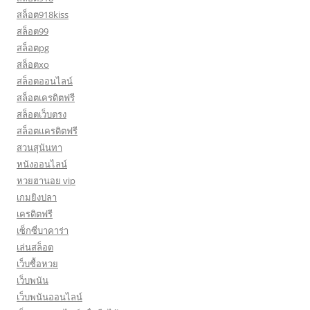
สล็อต918kiss
สล็อต99
สล็อตpg
สล็อตxo
สล็อตออนไลน์
สล็อตเครดิตฟรี
สล็อตเว็บตรง
สล็อตเเครดิตฟรี
สวนสุนันทา
หนังออนไลน์
หวยฮานอย vip
เกมยิงปลา
เครดิตฟรี
เซ็กซี่บาคาร่า
เล่นสล็อต
เว็บซื้อหวย
เว็บพนัน
เว็บพนันออนไลน์