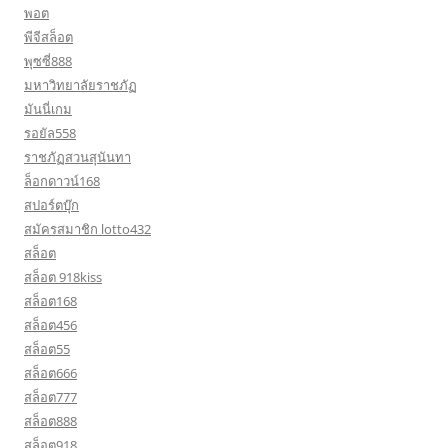
พอต
พีจีสล็อต
พุซซี่888
มหาวิทยาลัยราชภัฏ
มันนี่เกม
รอยัล558
ราชภัฏสวนสุนันทา
ล็อกดาวน์168
สปอร์ตบุ๊ก
สมัครสมาชิก lotto432
สล็อต
สล็อต 918kiss
สล็อต168
สล็อต456
สล็อต55
สล็อต666
สล็อต777
สล็อต888
สล็อต918