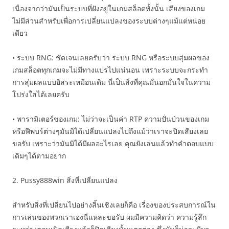
เนื่องจากว่ามันเป็นระบบที่ฝังอยู่ในเกมสล็อตทั้งนั้น เสียงของเกม
ไม่มีส่วนสำหรับเพื่อการเปลี่ยนแปลงของระบบต่างๆแม้แต่หน่อย
เดียว
• ระบบ RNG: ชัดเจนเลยครับว่า ระบบ RNG หรือระบบสุ่มผลของ
เกมสล็อตทุกเกมจะไม่มีทางแปรไปแน่นอน เพราะระบบจะกระทำ
การสุ่มผลแบบอิสระเหมือนเดิม นี่เป็นสิ่งที่คุณมั่นอกมั่นใจในความ
โปร่งใสได้เลยครับ
• พารามิเตอร์ของเกม: ไม่ว่าจะเป็นค่า RTP ความปั่นป่วนของเกม
หรือฟีพบร์ต่างๆมันมิได้เปลี่ยนแปลงไปถึงแม้ว่าเราจะปิดเสียงเลย
ขอรับ เพราะว่ามันมิได้มีผลอะไรเลย คุณยังเล่นแล้วทำคำตอบแบบ
เดิมๆได้ตามอยาก
2. Pussy888win สิ่งที่เปลี่ยนแปลง
สำหรับสิ่งที่เปลี่ยนไปอย่างสิ้นเชิงเลยก็คือ เรื่องของประสบการณ์ใน
การเล่นของพวกเราเองนี่แหละขอรับ ผมมีความคิดว่า ความรู้สึก