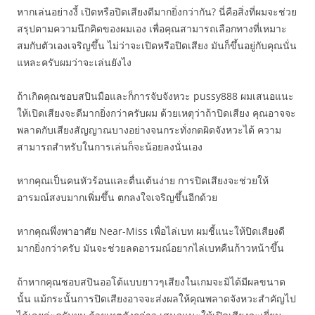
หากเล่นอย่างงี้ เปิดหรือปิดเสียงดีมากยิ่งกว่ากัน? นี่คือสิ่งที่ผมจะช่วย
สรุปตามความนึกคิดของผมเอง เพื่อคุณสามารถเลือกทางที่เหมาะ
สมกับตัวเองเจริญขึ้น ไม่ว่าจะเปิดหรือปิดเสียง มันก็ขึ้นอยู่กับคุณนั่น
แหละครับผมว่าจะเล่นยังไง
ถ้าเกิดคุณชอบสปินมือและก็การจับจังหวะ pussy888 ผมเสนอแนะ
ให้เปิดเสียงจะดีมากยิ่งกว่าครับผม ด้วยเหตุว่าถ้าปิดเสียง คุณอาจจะ
พลาดกับเสียงสัญญาณบางอย่างจนกระทั่งกดผิดจังหวะได้ ความ
สามารถสำหรับในการเล่นก็จะน้อยลงนั่นเอง
หากคุณเป็นคนหัวร้อนและตื่นเต้นง่าย การปิดเสียงจะช่วยให้
อารมณ์สงบมากเพิ่มขึ้น ตกลงใจเจริญขึ้นอีกด้วย
หากคุณพึ่งพาอาศัย Near-Miss เพื่อไล่เบท ผมชี้แนะให้ปิดเสียงดี
มากยิ่งกว่าครับ มันจะช่วยลดอารมณ์อยากไล่เบทคืนก้าวหน้าขึ้น
ถ้าหากคุณชอบสปินออโต้แบบยาวๆเสียงในเกมจะมิได้มีผลขนาด
นั้น แม้กระนั้นการปิดเสียงอาจจะส่งผลให้คุณพลาดจังหวะสำคัญไป