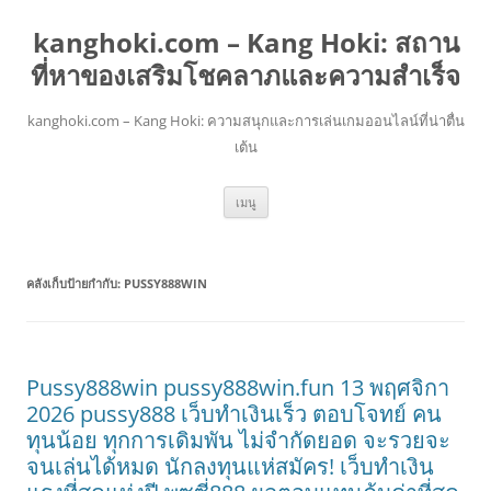
kanghoki.com – Kang Hoki: สถาน
ที่หาของเสริมโชคลาภและความสำเร็จ
kanghoki.com – Kang Hoki: ความสนุกและการเล่นเกมออนไลน์ที่น่าตื่น
เต้น
ข้าม
เมนู
ไป
ยัง
เนื้อหา
คลังเก็บป้ายกำกับ:
PUSSY888WIN
Pussy888win pussy888win.fun 13 พฤศจิกา
2026 pussy888 เว็บทำเงินเร็ว ตอบโจทย์ คน
ทุนน้อย ทุกการเดิมพัน ไม่จำกัดยอด จะรวยจะ
จนเล่นได้หมด นักลงทุนแห่สมัคร! เว็บทำเงิน